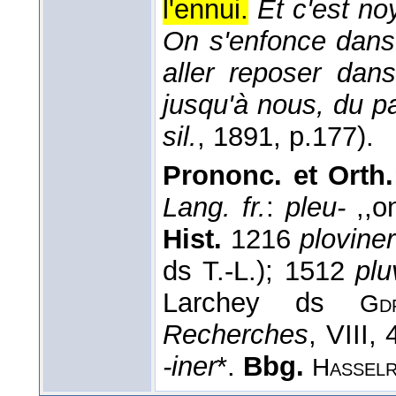
l'ennui.
Et c'est no
On s'enfonce dans 
aller reposer dan
jusqu'à nous, du p
sil.
, 1891
, p.177).
Prononc. et Orth.
Lang. fr.
:
pleu-
,,on
Hist.
1216
ploviner
ds T.-L.); 1512
plu
Larchey ds
Gd
Recherches
, VIII,
-iner
*.
Bbg.
Hassel