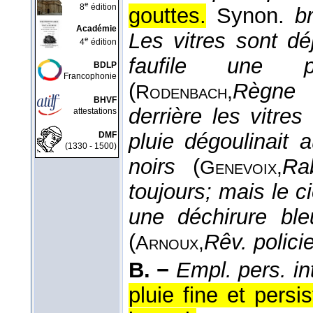
e
8
édition
gouttes.
Synon.
b
Académie
Les vitres sont 
e
4
édition
faufile une p
BDLP
Francophonie
(
Règne s
Rodenbach,
BHVF
derrière les vitres
attestations
pluie dégoulinait 
DMF
(1330 - 1500)
noirs
(
Rab
Genevoix,
toujours; mais le c
une déchirure ble
(
Rêv. polici
Arnoux,
B. −
Empl. pers. int
pluie fine et persi