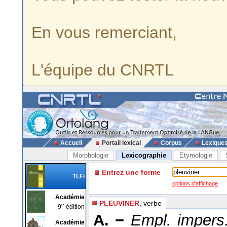
En vous remerciant,
L'équipe du CNRTL
Accueil
Portail lexical
Corpus
Lexique
Morphologie
Lexicographie
Etymologie
Entrez une forme
TLFi
options d'affichage
Académie
PLEUVINER
, verbe
e
9
édition
A. −
Empl. impers
Académie