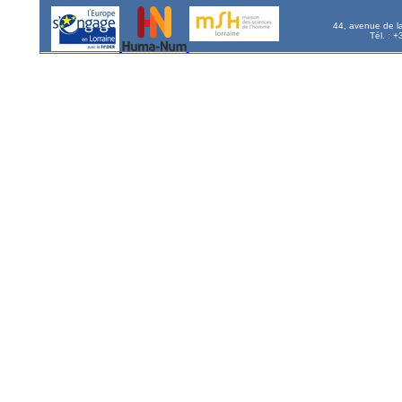
44, avenue de l
Tél. : 