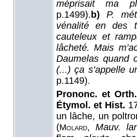
méprisait ma ple
p.1499).
b)
P. mét
vénalité en des 
cauteleux et ramp
lâcheté. Mais m'a
Daumelas quand on
(...) ça s'appelle u
p.1149).
Prononc. et Orth.
Étymol. et Hist.
17
un lâche, un polt
(
,
Mauv. lan
Molard