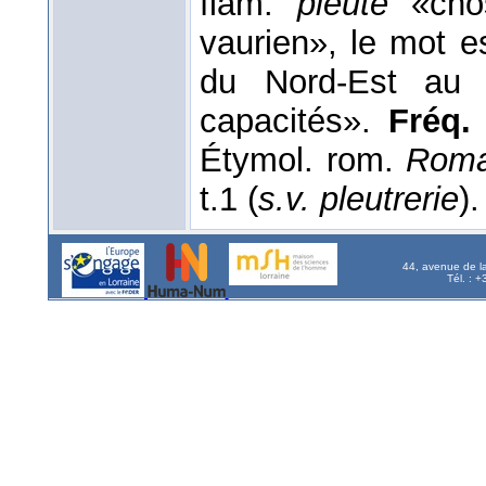
flam.
pleute
«chos
vaurien», le mot e
du Nord-Est au
capacités».
Fréq. 
Étymol. rom.
Roma
t.1 (
s.v. pleutrerie
).
44, avenue de l
Tél. : 