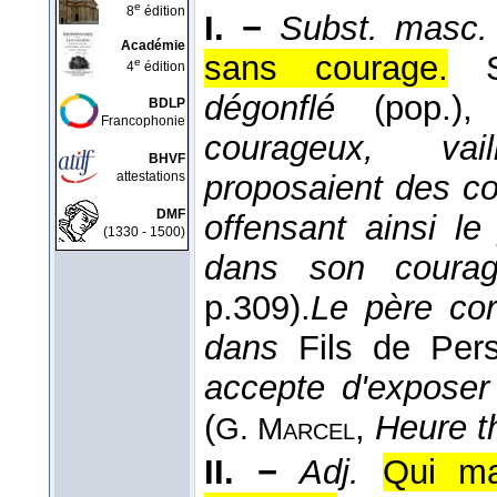
e
8
édition
I. −
Subst. masc.
Académie
sans courage.
e
4
édition
dégonflé
(pop.)
BDLP
Francophonie
courageux, vaill
BHVF
attestations
proposaient des com
DMF
offensant ainsi le
(1330 - 1500)
dans son coura
p.309).
Le père co
dans
Fils de Pe
accepte d'exposer
(
,
Heure t
G. Marcel
II. −
Adj.
Qui ma