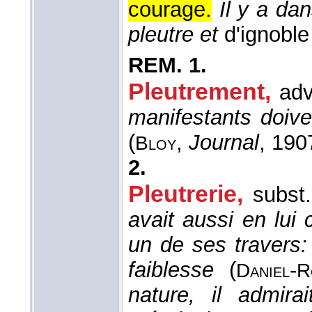
courage.
Il y a da
pleutre et
d'ignoble
REM.
1.
Pleutrement,
adv
manifestants doive
(
,
Journal
, 190
Bloy
2.
Pleutrerie,
subst
avait aussi en lui 
un de ses travers: 
faiblesse
(
-
Daniel
R
nature, il admir