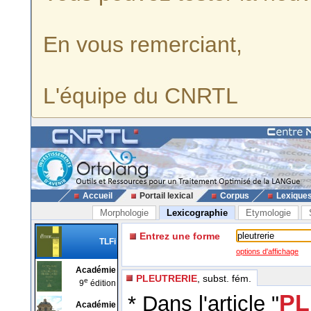
En vous remerciant,
L'équipe du CNRTL
Accueil
Portail lexical
Corpus
Lexique
Morphologie
Lexicographie
Etymologie
Entrez une forme
TLFi
options d'affichage
Académie
PLEUTRERIE
, subst. fém.
e
9
édition
PL
* Dans l'article "
Académie