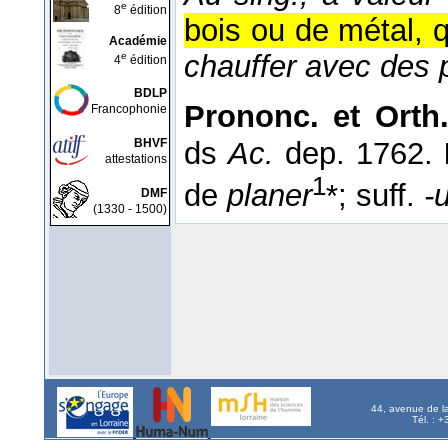
e
8
édition
bois ou de métal, 
Académie
chauffer avec des 
e
4
édition
BDLP
Prononc. et Orth
Francophonie
ds
Ac.
dep. 1762.
BHVF
attestations
1
de
planer
*; suff.
-
DMF
(1330 - 1500)
44, avenue de l
Tél. : 