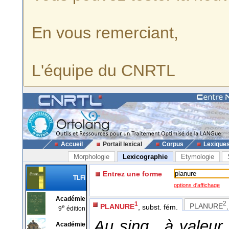
En vous remerciant,
L'équipe du CNRTL
Accueil
Portail lexical
Corpus
Lexique
Morphologie
Lexicographie
Etymologie
Entrez une forme
TLFi
options d'affichage
Académie
2
1
PLANURE
PLANURE
, subst. fém.
e
9
édition
Au sing., à valeur 
Académie