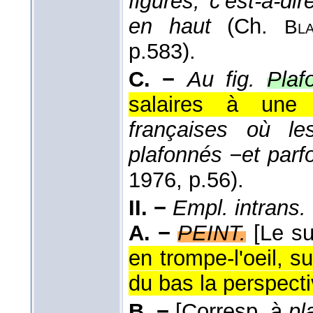
figures, c'est-à-d
en haut
(
Ch.
Bl
p.583).
C. −
Au fig.
Plaf
salaires à une l
françaises où le
plafonnés −et parf
1976
, p.56).
II. −
Empl. intrans.
A. −
PEINT.
[Le su
en trompe-l'oeil, 
du bas la perspecti
B. −
[Corresp. à
pl