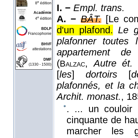
e
8
édition
I. −
Empl. trans.
Académie
A. −
BÂT.
[Le com
e
4
édition
d'un plafond.
Le g
BDLP
Francophonie
plafonner toutes
BHVF
attestations
appartement de 
DMF
(
,
Autre ét
Balzac
(1330 - 1500)
[
les
]
dortoirs
[
d
plafonnés, et la c
Archit. monast.
, 1
. ... un couloir
cinquante de hau
marcher les g