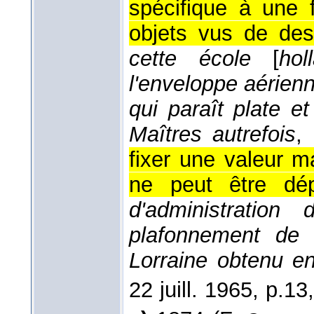
spécifique à une 
objets vus de des
cette école
[
hol
l'enveloppe aérienne
qui paraît plate et
Maîtres autrefois
,
fixer une valeur ma
ne peut être dé
d'administration
plafonnement de 
Lorraine obtenu e
22 juill. 1965
, p.13,