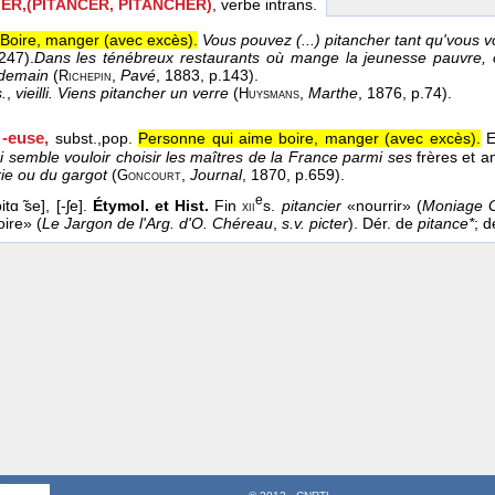
)ER,(PITANCER, PITANCHER)
, verbe intrans.
Boire, manger (avec excès).
Vous pouvez (...) pitancher tant qu'vous 
.247).
Dans les ténébreux restaurants où mange la jeunesse pauvre, o
demain
(
,
Pavé
, 1883
, p.143).
Richepin
.
,
vieilli.
Viens pitancher un verre
(
,
Marthe
, 1876
, p.74).
Huysmans
 -euse,
subst.,
pop.
Personne qui aime boire, manger (avec excès).
E
i semble vouloir choisir les maîtres de la France parmi ses
frères et a
rie ou du gargot
(
,
Journal
, 1870
, p.659).
Goncourt
e
itɑ ̃se], [-ʃe].
Étymol. et Hist.
Fin
s.
pitancier
«nourrir» (
Moniage G
xii
ire» (
Le Jargon de l'Arg. d'O. Chéreau
,
s.v. picter
). Dér. de
pitance*
; 