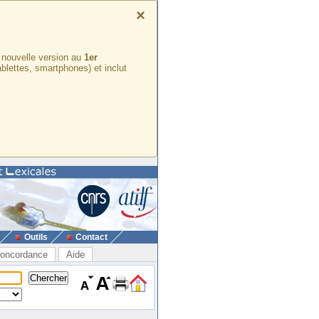
×
e nouvelle version au
1er
ablettes, smartphones) et inclut
Outils
Contact
oncordance
Aide