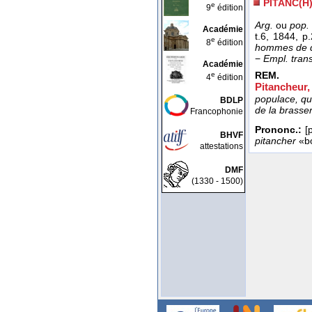
PITANC(H
e
9
édition
Arg.
ou
pop.
Académie
t.6
, 1844
, p
e
8
édition
hommes de 
−
Empl. trans
Académie
REM.
e
4
édition
Pitancheur,
populace, qu
BDLP
de la brasse
Francophonie
Prononc.:
[p
BHVF
pitancher
«bo
attestations
DMF
(1330 - 1500)