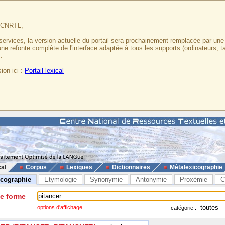
u CNRTL,
services, la version actuelle du portail sera prochainement remplacée par un
 une refonte complète de l'interface adaptée à tous les supports (ordinateurs, t
.
ion ici :
Portail lexical
cal
Corpus
Lexiques
Dictionnaires
Métalexicographie
icographie
Etymologie
Synonymie
Antonymie
Proxémie
C
ne forme
options d'affichage
catégorie :