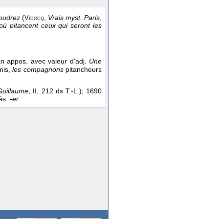
voudrez
(
,
Vrais myst. Paris
,
Vidocq
ù pitancent ceux qui seront les
n appos. avec valeur d'adj.
Une
mis,
les compagnons
pitancheurs
uillaume
, II, 212 ds T.-L.); 1690
dés.
-er
.