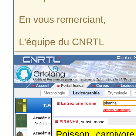
En vous remerciant,
L'équipe du CNRTL
Accueil
Portail lexical
Corpus
Lexique
Morphologie
Lexicographie
Etymologie
Entrez une forme
TLFi
options d'affichage
Académie
PIRANHA
, subst. masc.
e
9
édition
Poisson carnivore
Académie