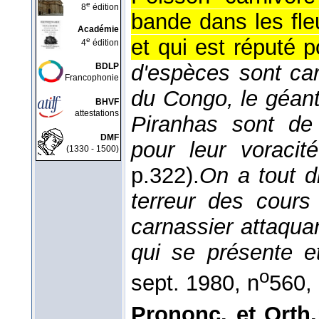
e
8
édition
bande dans les fl
Académie
et qui est réputé 
e
4
édition
d'espèces sont ca
BDLP
Francophonie
du Congo, le géant
BHVF
attestations
Piranhas sont de
DMF
pour leur voracité
(1330 - 1500)
p.322).
On a tout di
terreur des cours
carnassier attaqua
qui se présente 
o
sept. 1980
, n
560, 
Prononc. et Orth.