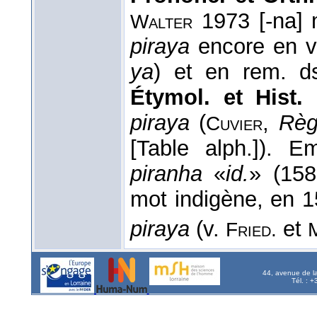
1973 [-na]
Walter
piraya
encore en v
ya
) et en rem. 
Étymol. et Hist.
[
piraya
(
,
Règ
Cuvier
[Table alph.]). Em
piranha
«
id.
» (15
mot indigène, en 
piraya
(v.
et
Fried.
44, avenue de l
Tél. : 