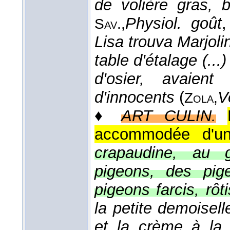
de volière gras, 
Physiol. goût
,
Sav.,
Lisa trouva Marjolin 
table d'étalage (...
d'osier, avaien
d'innocents
(
V
Zola,
♦
ART CULIN.
accommodée d'une
crapaudine, au 
pigeons, des pig
pigeons farcis, rôt
la petite demoisel
et la crème à la 