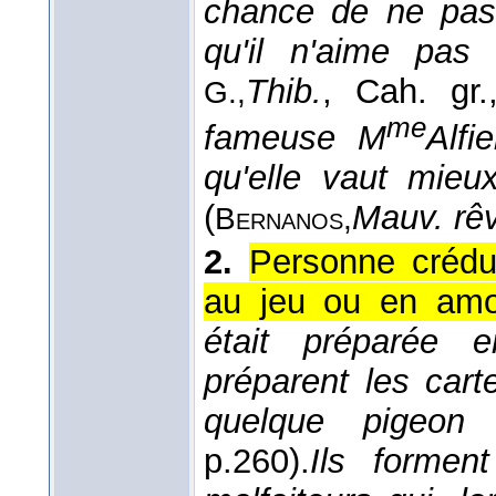
chance de ne pas 
qu'il n'aime pas l
Thib.
, Cah. gr.
G.,
me
fameuse M
Alfi
qu'elle vaut mie
(
Mauv. rê
Bernanos,
2.
Personne crédul
au jeu ou en amo
était préparée 
préparent les cart
quelque pigeon
p.260).
Ils formen