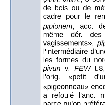
de bois ou de mét
cadre pour le ren
pīpiōnem
, acc. 
même dér. des
vagissements»,
pī
l'intermédiaire d'u
les formes du nord
pivun
v.
FEW
t.8
l'orig. «petit d
«pigeonneau» encor
a refoulé l'anc.
parce qu'on préfér