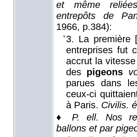
et même reliée
entrepôts de Pan
1966
, p.384):
3. La première 
entreprises fut 
accrut la vitess
des
pigeons
v
parues dans le
ceux-ci quittaien
à Paris.
Civilis. é
♦
P. ell.
Nos re
ballons et par pige