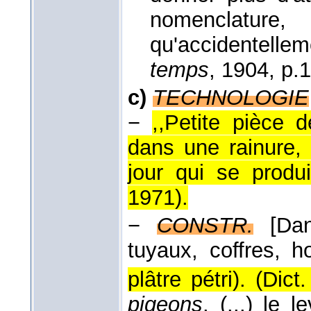
nomenclature
qu'accidentellem
temps
, 1904
, p.
c)
TECHNOLOGIE
−
,,Petite pièce d
dans une rainure, 
jour qui se produi
1971
).
−
CONSTR.
[Da
tuyaux, coffres, 
plâtre pétri). (
Dict
pigeons
. (...) le 