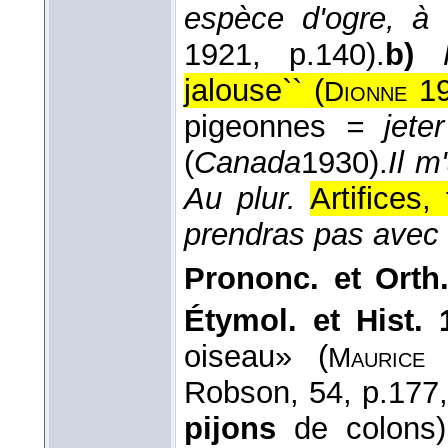
espèce d'ogre, à t
1921
, p.140).
b)
jalouse`` (
19
Dionne
pigeonnes
= jete
(
Canada
1930
).
Il m
Au plur.
Artifices
prendras pas avec
Prononc. et Orth.
Étymol. et Hist. 
oiseau» (
Maurice
Robson, 54, p.177,
pijons
de colons