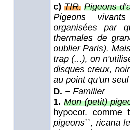
c)
TIR.
Pigeons d'a
Pigeons vivant
organisées par qu
thermales de gran
oublier Paris). Mais
trap (...), on n'util
disques creux, noir
au point qu'un seul
D. −
Familier
1.
Mon (petit) pig
hypocor. comme te
pigeons``, ricana 