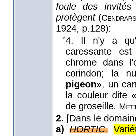
foule des invités
protègent
(
Cendrars
1924
, p.128):
4. Il n'y a qu
caressante es
chrome dans l'o
corindon; la n
pigeon
», un car
la couleur dite 
de groseille.
Mett
2.
[Dans le domaine
a)
HORTIC.
Vari