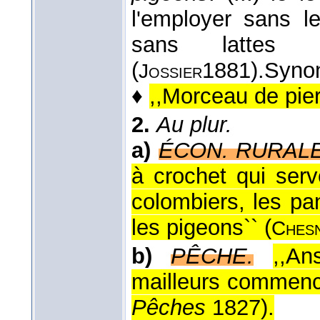
l'employer sans le
sans lattes 
(
1881
).
Syno
Jossier
♦
,,Morceau de pier
2.
Au plur.
a)
ÉCON. RURALE
à crochet qui serv
colombiers, les pa
les pigeons`` (
Ches
b)
PÊCHE.
,,An
mailleurs commencen
Pêches
1827
).