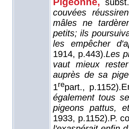
Pigeonne,
subst
couvées réussiren
mâles ne tardère
petits; ils poursui
les empêcher d'a
1914
, p.443).
Les p
vaut mieux reste
auprès de sa pig
re
1
part., p.1152).
E
également tous se
pigeons pattus, e
1933
, p.1152).
P. c
l'exaspérait enfin d