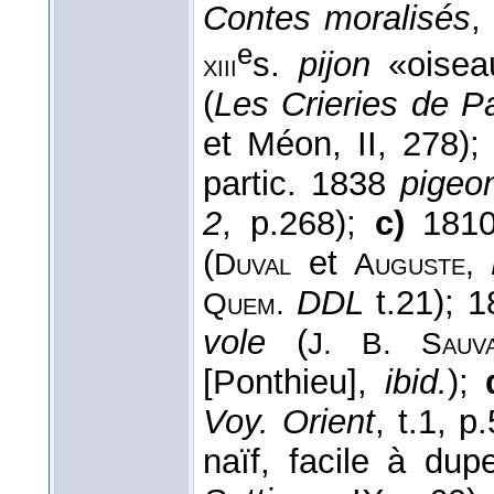
Contes moralisés
,
e
s.
pijon
«oiseau
xiii
(
Les Crieries de Pa
et Méon, II, 278)
partic. 1838
pigeo
2
, p.268);
c)
181
(
et
Duval
Auguste,
DDL
t.21); 
Quem.
vole
(
J. B. Sau
[Ponthieu],
ibid.
);
Voy. Orient
, t.1, p
naïf, facile à dup