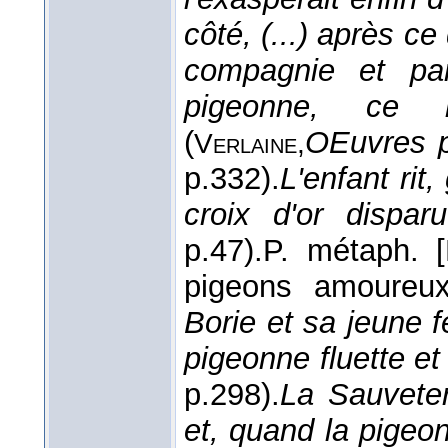
côté, (...) après ce
compagnie et par
pigeonne, ce r
(
OEuvres p
Verlaine,
p.332).
L'enfant rit
croix d'or disparu
p.47).
P. métaph.
pigeons amoureux
Borie et sa jeune 
pigeonne fluette e
p.298).
La Sauveter
et, quand la pigeo