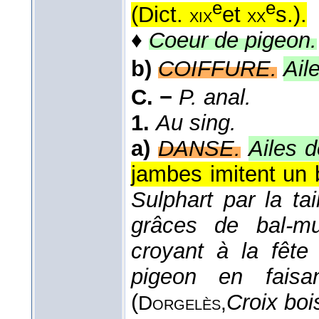
e
e
(
Dict.
et
s.
).
xix
xx
♦
Coeur de pigeon.
b)
COIFFURE.
Ail
C. −
P. anal.
1.
Au sing.
a)
DANSE.
Ailes 
jambes imitent un 
Sulphart par la ta
grâces de bal-mu
croyant à la fête
pigeon en faisa
(
Croix boi
Dorgelès,