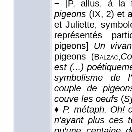
−
[P. allus. à la
pigeons
(IX, 2) et
et Juliette, symbol
représentés part
pigeons]
Un vivan
pigeons (
Co
Balzac,
est (...) poétiquem
symbolisme de l'
couple de pigeons
couve les oeufs
(
S
♦
P. métaph.
Oh! c
n'ayant plus ces t
qu'une centaine d