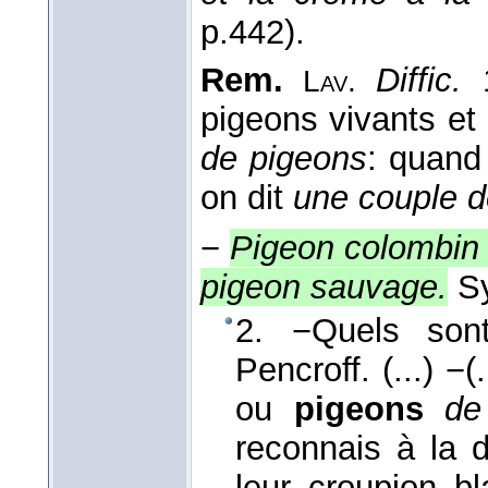
p.442).
Rem.
Diffic.
1
Lav.
pigeons vivants et 
de pigeons
: quand
on dit
une couple d
−
Pigeon colombin
pigeon sauvage.
S
2. −Quels son
Pencroff. (...) −
ou
pigeons
de 
reconnais à la d
leur croupion b