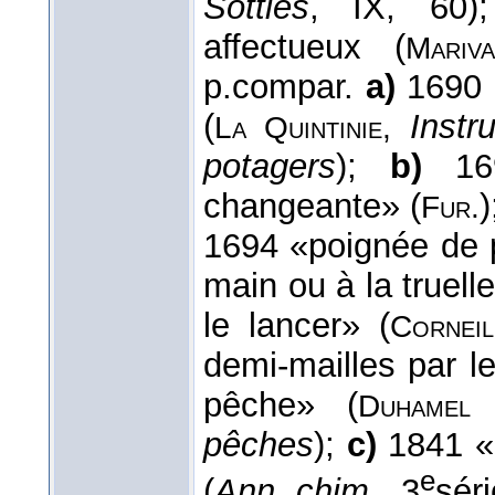
Sotties
, IX, 60
affectueux (
Mari
p.compar.
a)
1690
(
Instr
La Quintinie,
potagers
);
b)
16
changeante» (
)
Fur.
1694 «poignée de p
main ou à la truell
le lancer» (
Corneil
demi-mailles par l
pêche» (
Duhamel
pêches
);
c)
1841 «m
e
(
Ann. chim.
, 3
séri