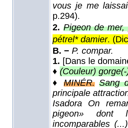
vous je me laissai
p.294).
2.
Pigeon de mer, 
pétrel*
damier
. (
Dic
B. −
P. compar.
1.
[Dans le domain
♦
(Couleur) gorge(-
♦
MINÉR.
Sang d
principale attract
Isadora On remar
pigeon» dont l
incomparables (...