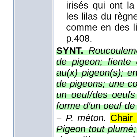
irisés qui ont 
les lilas du règn
comme en des lie
p.408.
SYNT.
Roucouleme
de pigeon; fiente
au(x) pigeon(s); e
de pigeons; une c
un oeuf/des oeufs
forme d'un oeuf de
−
P. méton.
Chair 
Pigeon tout plumé;