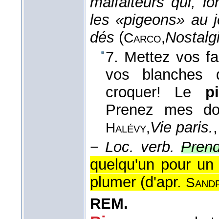
malfaiteurs qui, lo
les «pigeons» au j
dés
(
Nostalg
Carco,
7. Mettez vos fa
vos blanches 
croquer! Le
p
Prenez mes dol
Vie paris.
Halévy,
−
Loc. verb.
Prend
quelqu'un pour un 
plumer (
d'apr.
Sand
REM.