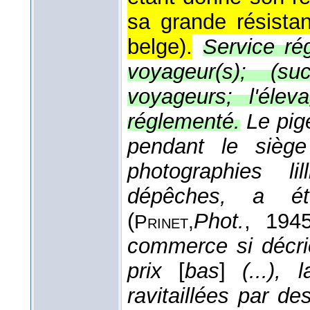
sa grande résista
belge).
Service ré
voyageur(s); (su
voyageurs; l'éle
réglementé.
Le pig
pendant le sièg
photographies li
dépêches, a été
(
Phot.
, 194
Prinet,
commerce si décrié
prix
[
bas
]
(...), l
ravitaillées par de