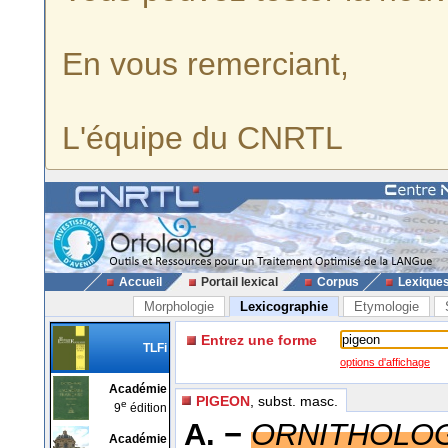
En vous remerciant,
L'équipe du CNRTL
Accueil
Portail lexical
Corpus
Lexique
Morphologie
Lexicographie
Etymologie
Entrez une forme
TLFi
options d'affichage
Académie
PIGEON
, subst. masc.
e
9
édition
A. −
ORNITHOLO
Académie