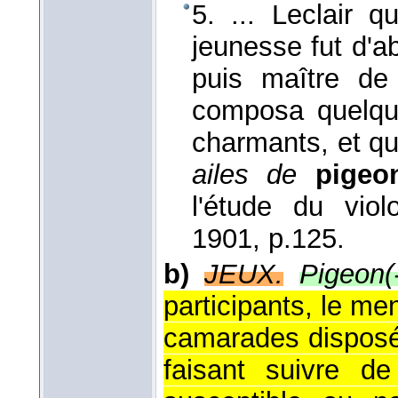
5. ... Leclair q
jeunesse fut d'a
puis maître de 
composa quelque
charmants, et qu
ailes de
pigeo
l'étude du viol
1901
, p.125.
b)
JEUX.
Pigeon(-
participants, le me
camarades disposés
faisant suivre d