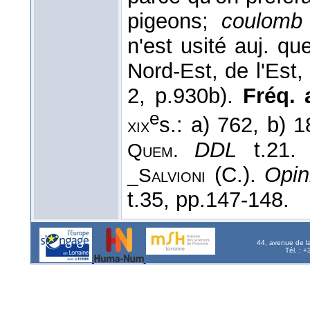
pigeons;
coulomb
n'est usité auj. q
Nord-Est, de l'Est,
2, p.930b).
Fréq. a
e
s.: a) 762, b) 
xix
DDL
t.21
Quem.
(C.).
Opini
_Salvioni
t.35, pp.147-148.
44, avenue de l
Tél. : 