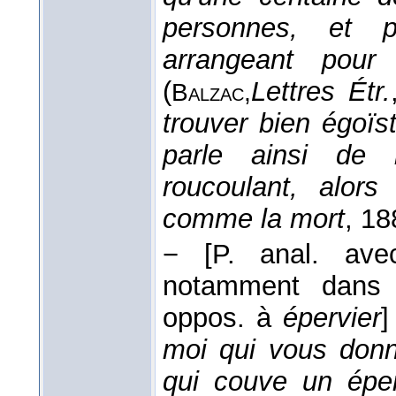
personnes, et p
arrangeant pour
(
Lettres Étr.
Balzac,
trouver bien égoï
parle ainsi de 
roucoulant, alor
comme la mort
, 18
−
[P. anal. av
notamment dans 
oppos. à
épervier
]
moi qui vous donn
qui couve un éper