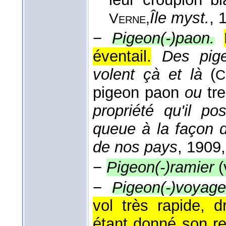
Île myst.
, 
Verne,
−
Pigeon(-)paon.
éventail.
Des pig
volent çà et là
(
C
pigeon paon
ou
tr
propriété qu'il p
queue à la façon 
de nos pays
, 1909
−
Pigeon(-)ramier
(
−
Pigeon(-)voyage
vol très rapide, 
étant donné son re