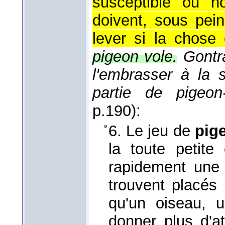
susceptible ou n
doivent, sous pei
lever si la chose 
pigeon vole.
Gontr
l'embrasser à la
partie de pigeon-
p.190):
6. Le jeu de
pig
la toute petite 
rapidement une
trouvent placés 
qu'un oiseau, u
donner plus d'at