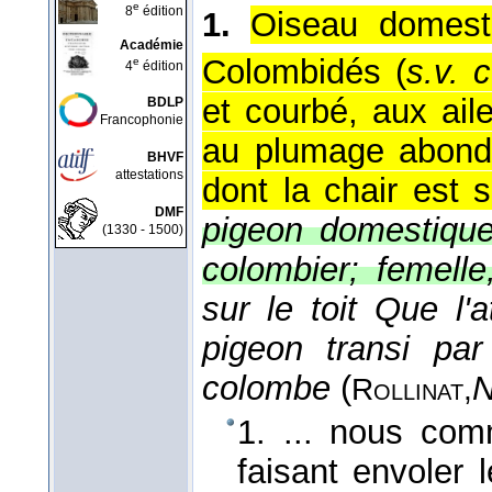
e
8
édition
1.
Oiseau domesti
Académie
Colombidés (
s.v. 
e
4
édition
et courbé, aux aile
BDLP
Francophonie
au plumage abonda
BHVF
attestations
dont la chair est 
DMF
pigeon domestique
(1330 - 1500)
colombier; femelle
sur le toit Que l
pigeon transi par
colombe
(
N
Rollinat,
1. ... nous com
faisant envoler 