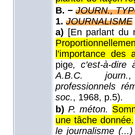
B. −
JOURN., TY
1.
JOURNALISME
a)
[En parlant du
Proportionnellem
l'importance des ar
pige
, c'est-à-dire 
A.B.C. journ.
professionnels ré
soc.
, 1968
, p.5).
b)
P. méton.
Somme
une tâche donnée.
le journalisme (...