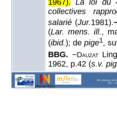
1967
).
La loi du 
collectives rappr
salarié
(
Jur.
1981
).
(
Lar. mens. ill.
, ma
1
(
ibid.
); de
pige
, su
BBG.
−
Ling
Dauzat
1962, p.42 (
s.v. pig
44, avenue de l
Tél. : 