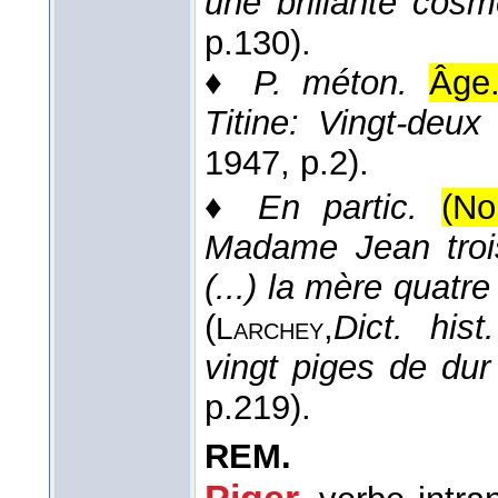
une brillante cosm
p.130).
♦
P. méton.
Âge
Titine: Vingt-deux
1947
, p.2).
♦
En partic.
(No
Madame Jean trois
(...) la mère quatr
(
,
Dict. hist
Larchey
vingt piges de dur
p.219).
REM.
Piger,