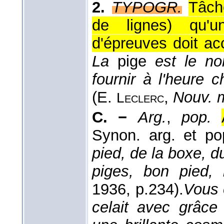
2.
TYPOGR.
Tâch
de lignes) qu'u
d'épreuves doit a
La
pige
est le no
fournir à l'heure
(
E.
,
Nouv. 
Leclerc
C. −
Arg.
,
pop.
Synon. arg. et p
pied, de la boxe, d
piges, bon pied, 
1936
, p.234).
Vous 
celait avec grâce