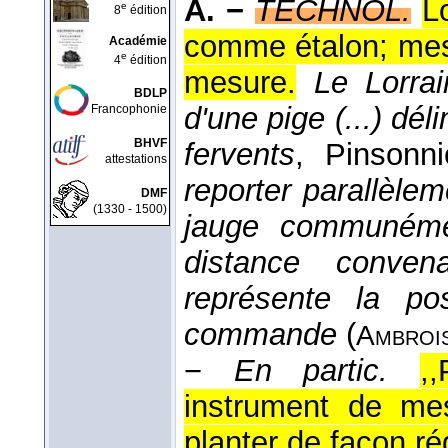
A. −
TECHNOL.
L
e
8
édition
comme étalon; me
Académie
e
4
édition
mesure.
Le Lorrai
BDLP
d'une pige (...) déli
Francophonie
BHVF
fervents
, Pinsonni
attestations
reporter parallèle
DMF
(1330 - 1500)
jauge communéme
distance conven
représente la po
commande
(
Ambroi
−
En partic.
,
instrument de mes
planter de façon rég