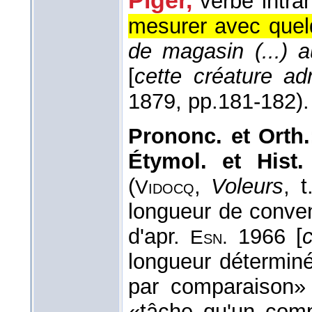
verbe intran
mesurer avec quel
de magasin (...) a
[
cette créature ad
1879
, pp.181-182).
Prononc. et Orth.
Étymol. et Hist.
(
,
Voleurs
, 
Vidocq
longueur de conve
d'apr.
1966 [
c
Esn.
longueur détermin
par comparaison»
«tâche qu'un comp