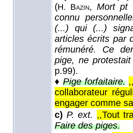
(
,
Mort pt 
H. Bazin
connu personnelle
(...) qui (...) s
articles écrits par 
rémunéré. Ce dern
pige, ne protestai
p.99).
♦
Pige forfaitaire.
collaborateur régu
engager comme sala
c)
P. ext.
,,Tout tr
Faire des piges.