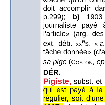
doit accomplir d
p.299);
b)
1903 
journaliste payé 
l'article» (arg. de
e
ext. déb.
s. «l
xx
tâche donnée» (d'
sa pige
(
,
op.
Coston
DÉR.
Pigiste,
subst. et 
qui est payé à la 
régulier, soit d'un