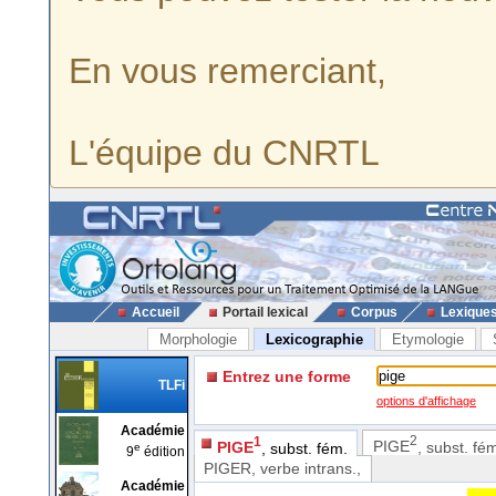
En vous remerciant,
L'équipe du CNRTL
Accueil
Portail lexical
Corpus
Lexique
Morphologie
Lexicographie
Etymologie
Entrez une forme
TLFi
options d'affichage
Académie
2
1
PIGE
, subst. fé
PIGE
, subst. fém.
e
9
édition
PIGER
, verbe intrans.,
Académie