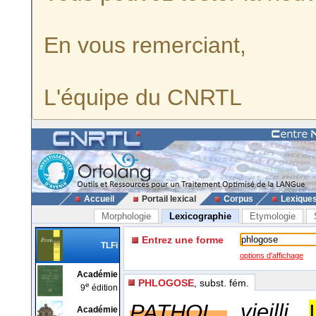
En vous remerciant,
L'équipe du CNRTL
Accueil
Portail lexical
Corpus
Lexique
Morphologie
Lexicographie
Etymologie
Entrez une forme
TLFi
options d'affichage
Académie
PHLOGOSE
, subst. fém.
e
9
édition
PATHOL.,
vieilli.
Académie