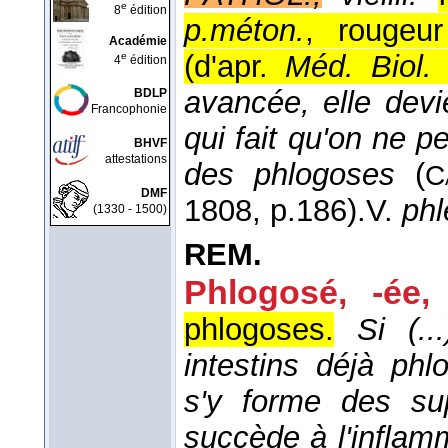
e
8
édition
p.méton.
, rougeur
Académie
(
d'apr.
Méd. Biol.
e
4
édition
avancée, elle devi
BDLP
Francophonie
qui fait qu'on ne p
BHVF
attestations
des phlogoses
(
C
DMF
1808
, p.186).
V.
ph
(1330 - 1500)
REM.
Phlogosé, -ée,
phlogoses.
Si (.
intestins déjà phl
s'y forme des su
succède à l'inflam