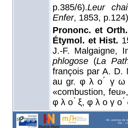
p.385/6).
Leur chai
Enfer
, 1853
, p.124)
Prononc. et Orth.
Étymol. et Hist.
1
J.-F. Malgaigne, I
phlogose
(
La Path
françois par A. D.
au gr. φ λ ο ́ γ ω
«combustion, feu»,
φ λ ο ́ ξ, φ λ ο γ ο
44, avenue de l
Tél. : 