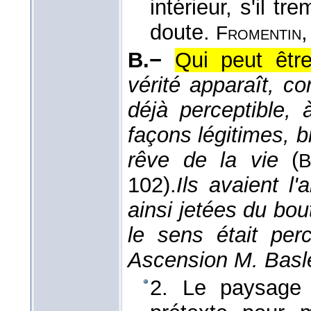
intérieur, s'il t
doute.
Fromentin
B.−
Qui peut être
vérité apparaît, c
déjà perceptible,
façons légitimes, b
rêve de la vie
(
B
102).
Ils avaient l
ainsi jetées du bou
le sens était per
Ascension M. Basl
2. Le paysage 