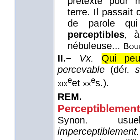
prétexte pour m
terre. Il passait
de parole qui
perceptibles
, à
nébuleuse...
Bou
II.−
Vx.
Qui peu
percevable
(dér.
s
e
e
et
s.).
xix
xx
REM.
Perceptiblement
Synon. u
imperceptiblement.