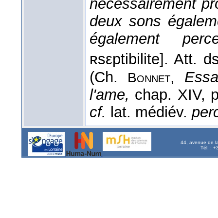
nécessairement prop
deux sons égaleme
également percep
ʀsεptibilite]. Att. 
(Ch.
,
Essa
Bonnet
l'ame,
chap. XIV, 
cf.
lat. médiév.
perc
44, avenue de l
Tél. : 