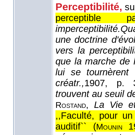
Perceptibilité
,
su
perceptible
imperceptibilité.
Qua
une doctrine d'évo
vers la perceptibi
que la marche de l'e
lui se tournèrent
créatr.,
1907
, p. 3
trouvent au seuil d
,
La Vie et
Rostand
,,Faculté, pour u
auditif`` (
1
Mounin