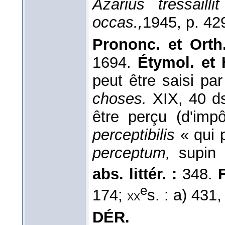
Azarius tressailli
occas.,
1945
, p. 42
Prononc. et Orth.
1694.
Étymol. et H
peut être saisi par
choses.
XIX, 40 
être perçu (d'impô
perceptibilis
« qui p
perceptum,
supin
abs. littér. :
348.
F
e
174;
s. : a) 431,
xx
DÉR.