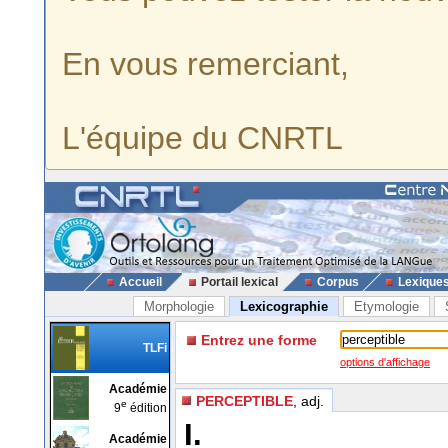
En vous remerciant,
L'équipe du CNRTL
Accueil
Portail lexical
Corpus
Lexique
Morphologie
Lexicographie
Etymologie
Entrez une forme
TLFi
options d'affichage
Académie
PERCEPTIBLE
, adj.
e
9
édition
I.
Académie