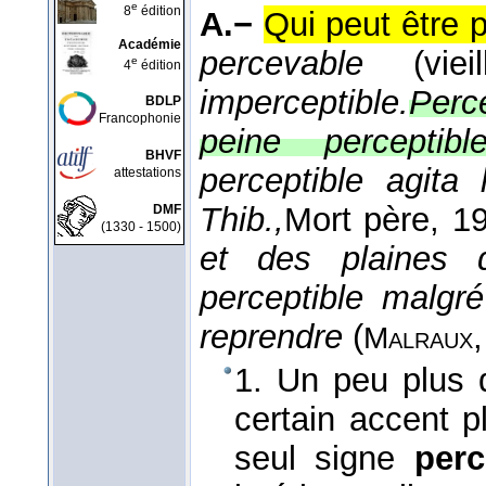
e
8
édition
A.−
Qui peut être 
Académie
percevable
(viei
e
4
édition
imperceptible.
Perce
BDLP
Francophonie
peine perceptible
BHVF
perceptible agita 
attestations
Thib.,
Mort père
, 1
DMF
(1330 - 1500)
et des plaines q
perceptible malgr
reprendre
(
Malraux
1. Un peu plus 
certain accent pl
seul signe
perc