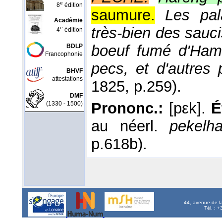
e
8
édition
saumure.
Les pal
Académie
très-bien des sauc
e
4
édition
boeuf fumé d'Ham
BDLP
Francophonie
pecs, et d'autres p
BHVF
attestations
1825
, p.259).
DMF
Prononc.:
[pεk].
É
(1330 - 1500)
au néerl.
pekelha
p.618b).
44, avenue de l
Tél. : 