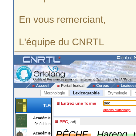
En vous remerciant,
L'équipe du CNRTL
Accueil
Portail lexical
Corpus
Lexique
Morphologie
Lexicographie
Etymologie
Entrez une forme
TLFi
options d'affichage
Académie
PEC
, adj.
e
9
édition
PÊCHE.
Hareng 
Académie