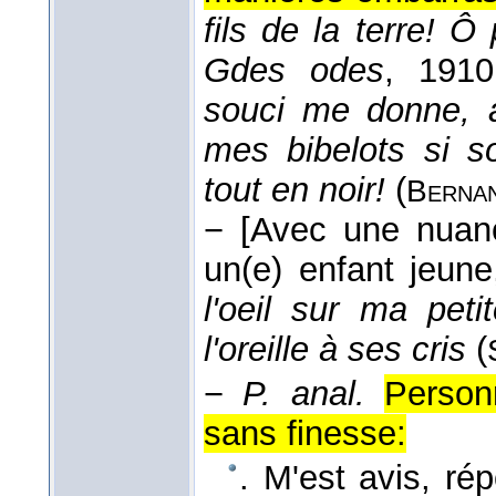
fils de la terre! Ô
Gdes odes
, 1910
souci me donne, a
mes bibelots si s
tout en noir!
(
Berna
−
[Avec une nuanc
un(e) enfant jeune
l'oeil sur ma pet
l'oreille à ses cris
(
−
P. anal.
Personn
sans finesse:
. M'est avis, ré