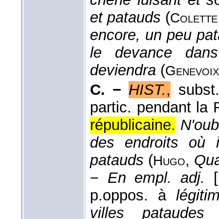
et patauds
(
Colette
encore, un peu pat
le devance dans 
deviendra
(
Genevoix
C. −
HIST.
,
subst
partic. pendant la R
républicaine.
N'oub
des endroits où 
patauds
(
,
Qua
Hugo
−
En empl. adj.
p.oppos. à
légiti
villes pataudes