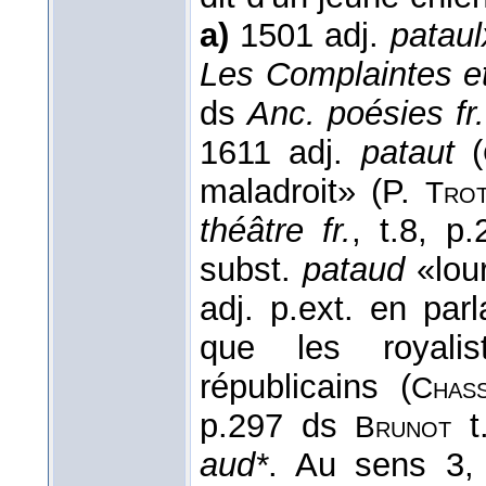
a)
1501 adj.
pataul
Les Complaintes e
ds
Anc. poésies fr.
1611 adj.
pataut
(
maladroit» (P.
Trot
théâtre fr.
, t.8, p
subst.
pataud
«lou
adj. p.ext. en par
que les royali
républicains (
Chass
p.297 ds
t.
Brunot
aud*
. Au sens 3, 