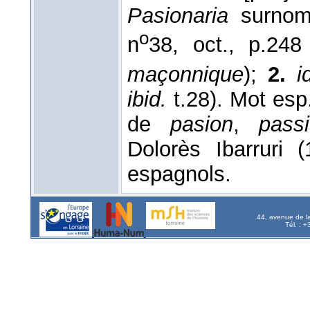
Pasionaria
surnom 
o
n
38, oct., p.24
maçonnique
);
2.
i
ibid.
t.28). Mot esp.
de
pasion
,
pass
Dolorès Ibarruri 
espagnols.
44, avenue de l
Tél. : 