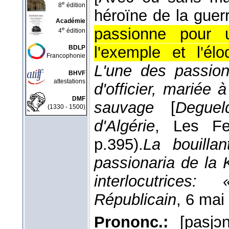
e
8
édition
héroïne de la guerr
Académie
passionne pour 
e
4
édition
l'exemple et l'él
BDLP
Francophonie
L'une des passiona
BHVF
attestations
d'officier, mariée 
DMF
sauvage
[
Deguel
(1330 - 1500)
d'Algérie
, Les Fe
p.395).
La bouilla
passionaria de la 
interlocutrices
Républicain
, 6 mai
Prononc.:
[pasjɔ