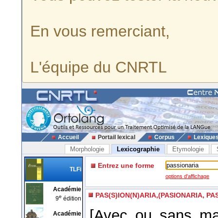
En vous remerciant,
L'équipe du CNRTL
Accueil
Portail lexical
Corpus
Lexique
Morphologie
Lexicographie
Etymologie
Entrez une forme
TLFi
options d'affichage
Académie
PAS(S)ION(N)ARIA,(PASIONARIA, P
e
9
édition
[Avec ou sans maju
Académie