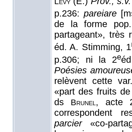
(E.)
Prov., s.v
Levy
p.236:
pareiare
[ms
de la forme pop.
partageant», très r
éd. A. Stimming, 1
e
p.306; ni la 2
éd
Poésies amoureus
relèvent cette va
«part des fruits d
ds
, acte 
Brunel
correspondent re
parcier
«co-partag