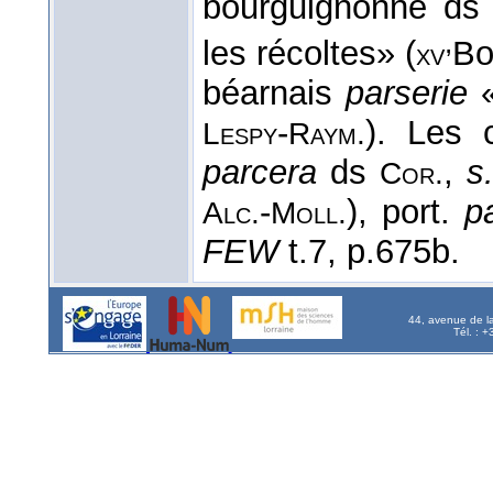
bourguignonne d
,
les récoltes» (
Bo
xv
béarnais
parserie
«
-
). Les 
Lespy
Raym.
parcera
ds
,
s
Cor.
-
), port.
p
Alc.
Moll.
FEW
t.7, p.675b.
44, avenue de l
Tél. : 