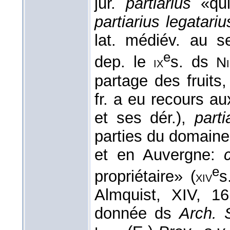
jur.
partiarius
«qui
partiarius legatariu
lat. médiév. au s
e
dep. le
s. ds
ix
Ni
partage des fruits
fr. a eu recours au
et ses dér.),
parti
parties du domain
et en Auvergne:
c
e
propriétaire» (
s
xiv
Almquist, XIV, 1
donnée ds
Arch. S