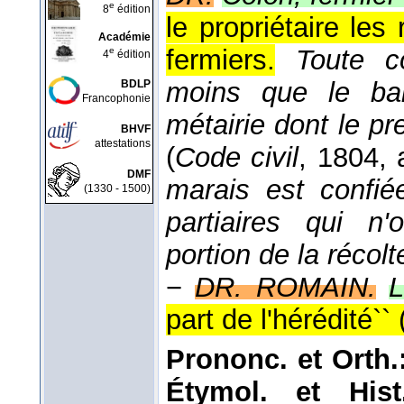
e
8
édition
le propriétaire les 
Académie
fermiers.
Toute c
e
4
édition
moins que le bail
BDLP
Francophonie
métairie dont le pr
BHVF
attestations
(
Code civil
, 1804
, 
DMF
marais est confié
(1330 - 1500)
partiaires qui n'
portion de la récolt
−
DR. ROMAIN.
L
part de l'hérédité`` 
Prononc. et Orth.
Étymol. et Hist.