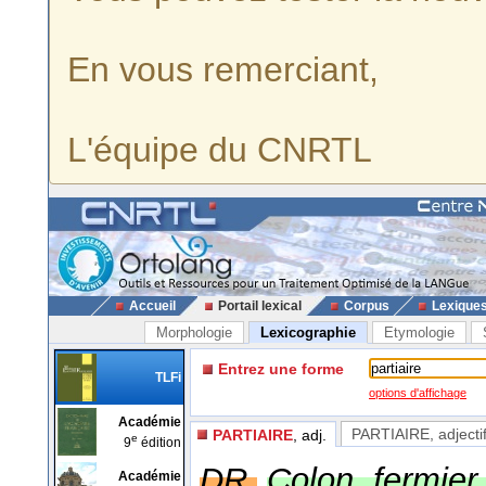
En vous remerciant,
L'équipe du CNRTL
Accueil
Portail lexical
Corpus
Lexique
Morphologie
Lexicographie
Etymologie
Entrez une forme
TLFi
options d'affichage
Académie
PARTIAIRE
, adjecti
PARTIAIRE
, adj.
e
9
édition
DR.
Colon, fermier 
Académie