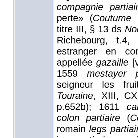
compagnie partiai
perte» (
Coutume 
titre III, § 13 ds
No
Richebourg, t.4,
estranger en c
appellée
gazaille
[
1559
mestayer pa
seigneur les fr
Touraine
, XIII, C
p.652b); 1611
ca
colon partiaire
(
C
romain
legs partiai