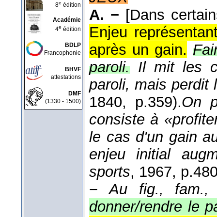
e
8
édition
A. −
[Dans certain
Académie
Enjeu représentant
e
4
édition
après un gain.
Fair
BDLP
Francophonie
paroli.
Il mit les 
BHVF
attestations
paroli, mais perdit
DMF
1840
, p.359).
On p
(1330 - 1500)
consiste à «profite
le cas d'un gain a
enjeu initial au
sports
, 1967
, p.480
−
Au fig., fam.,
donner/rendre le pa