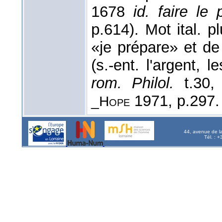
1678
id. faire le p
p.614). Mot ital. p
«je prépare» et d
(s.-ent. l'argent, l
rom. Philol.
t.30,
1971, p.297
_Hope
44, avenue de l
Tél. : 