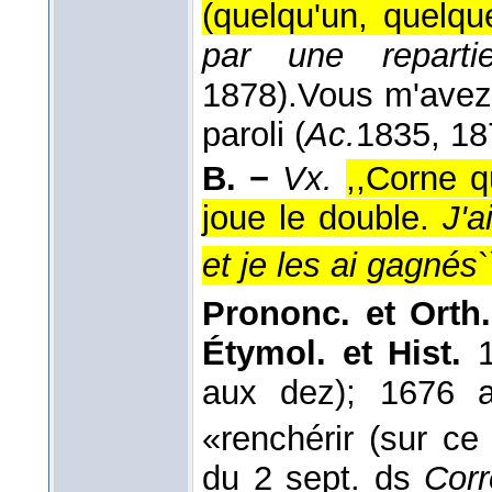
(quelqu'un, quelqu
par une reparti
1878
).
Vous m'avez 
paroli (
Ac.
1835, 18
B. −
Vx.
,,Corne q
joue le double.
J'a
et je les ai gagnés
`
Prononc. et Orth.
Étymol. et Hist.
1
aux dez); 1676 
«renchérir (sur ce 
du 2 sept. ds
Corr