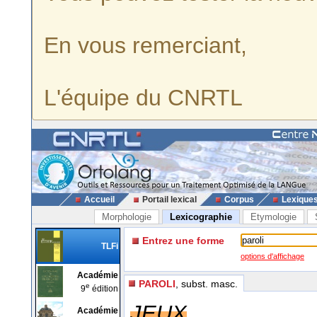
En vous remerciant,
L'équipe du CNRTL
Accueil
Portail lexical
Corpus
Lexique
Morphologie
Lexicographie
Etymologie
Entrez une forme
TLFi
options d'affichage
Académie
PAROLI
, subst. masc.
e
9
édition
JEUX
Académie