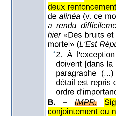
deux renfoncements
de
alinéa
(v. ce mo
a rendu difficilem
hier
«Des bruits et
mortel» (
L'Est Répu
2. À l'exception
doivent [dans la
paragraphe (...
détail est repris
ordre d'importan
B. −
IMPR.
Si
conjointement ou n