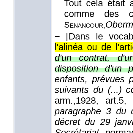
Tout cela était
comme des cha
Oberm
Senancour,
−
[Dans le voca
l'alinéa ou de l'arti
d'un contrat, d'u
disposition d'un 
enfants, prévues p
suivants du (...) 
arm.,
1928
, art.5,
paragraphe 3 du d
décret du 29 janvi
Secrétariat perm