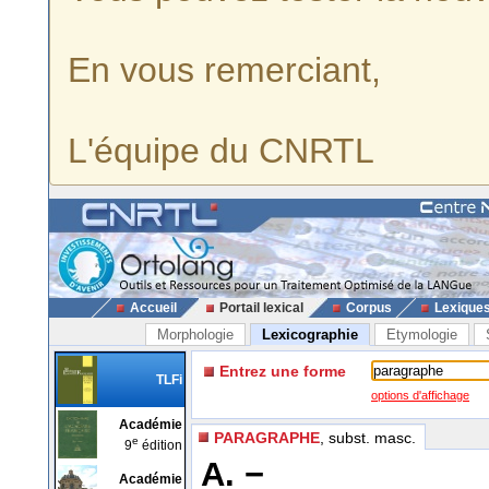
En vous remerciant,
L'équipe du CNRTL
Accueil
Portail lexical
Corpus
Lexique
Morphologie
Lexicographie
Etymologie
Entrez une forme
TLFi
options d'affichage
Académie
PARAGRAPHE
, subst. masc.
e
9
édition
A. −
Académie