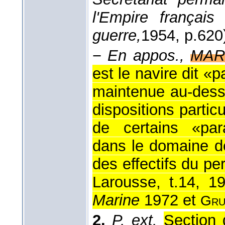
l'Empire français
guerre,
1954
, p.620
−
En appos.,
MAR
est le navire dit «
maintenue au-dess
dispositions partic
de certains «par
dans le domaine de
des effectifs du per
Larousse, t.14, 
Marine
1972 et
Gru
2.
P. ext.
Section 