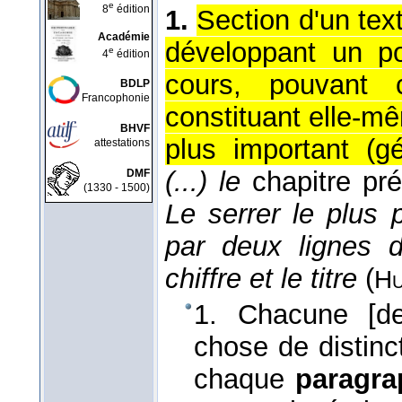
e
8
édition
1.
Section d'un tex
Académie
développant un po
e
4
édition
cours, pouvant c
BDLP
Francophonie
constituant elle-m
BHVF
plus important (g
attestations
(...) le
chapitre pré
DMF
(1330 - 1500)
Le serrer le plus 
par deux lignes 
chiffre et le titre
(
Hu
1. Chacune [de
chose de distinct,
chaque
paragra