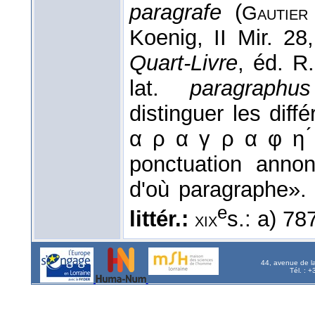
paragrafe
(
Gautier
Koenig, II Mir. 2
Quart-Livre
, éd. R
lat.
paragraphus
distinguer les diff
α ρ α γ ρ α φ η ́
ponctuation annon
d'où paragraphe»
e
littér.:
s.: a) 78
xix
44, avenue de l
Tél. : 