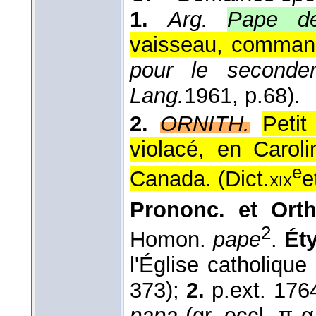
1.
Arg.
Pape de
vaisseau, command
pour le seconder
Lang.
1961
, p.68).
2.
ORNITH.
Peti
violacé, en Carol
e
Canada. (
Dict.
e
xix
Prononc. et Orth
2
Homon.
pape
.
Éty
l'Église catholique
373);
2.
p.ext. 1764
papa
(gr. eccl. π α