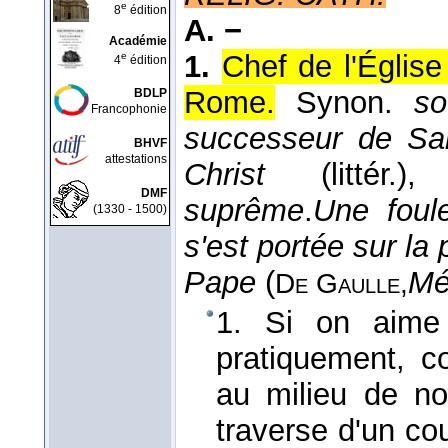
e
8
édition
A. −
Académie
1.
Chef de l'Églis
e
4
édition
Rome.
Synon.
so
BDLP
Francophonie
successeur de Sai
BHVF
attestations
Christ
(littér.
DMF
suprême
.
Une foul
(1330 - 1500)
s'est portée sur la
Pape
(
Mé
De Gaulle,
1. Si on aime
pratiquement, c
au milieu de n
traverse d'un co