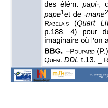
des élém.
papi-
, 
1
pape
et de
-mane
(
Quart Li
Rabelais
p.188, 4) pour d
imaginaire où l'on 
BBG.
−
(P.
Poupard
DDL
t.13.
Quem.
_
R
44, avenue de l
Tél. : 