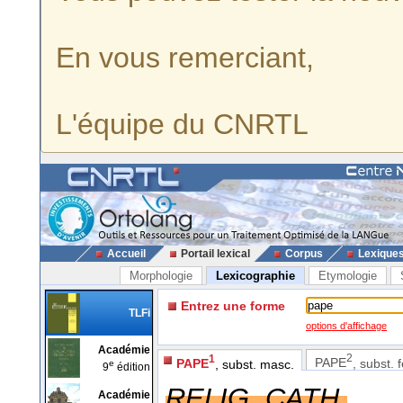
En vous remerciant,
L'équipe du CNRTL
Accueil
Portail lexical
Corpus
Lexique
Morphologie
Lexicographie
Etymologie
Entrez une forme
TLFi
options d'affichage
Académie
2
1
PAPE
, subst. 
PAPE
, subst. masc.
e
9
édition
RELIG. CATH.
Académie