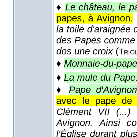
♦
Le château, le p
papes, à Avignon.
la toile d'araignée 
des Papes comme u
dos une croix
(
Trio
♦
Monnaie-du-pap
♦
La mule du Pape
♦
Pape d'Avignon
avec le pape de 
Clément VII (...) 
Avignon. Ainsi c
l'Église durant pl