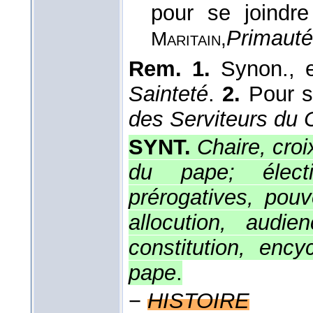
pour se joindre
Primauté 
Maritain,
Rem. 1.
Synon., e
Sainteté
.
2.
Pour s
des Serviteurs du C
SYNT.
Chaire, croi
du pape; élect
prérogatives, pouvo
allocution, audie
constitution, enc
pape
.
−
HISTOIRE