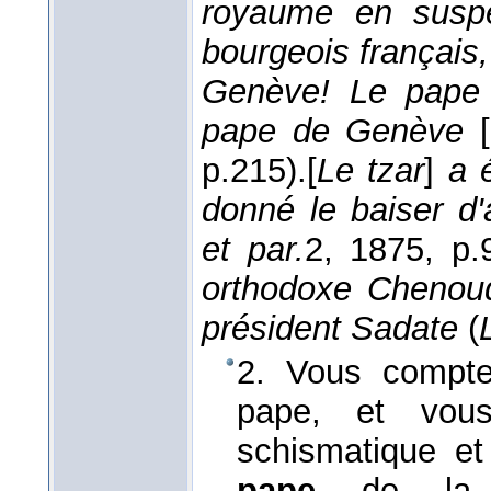
royaume en susp
bourgeois français,
Genève! Le pape 
pape de Genève
[
p.215).
[
Le tzar
]
a 
donné le baiser d'
et par.
2
, 1875
, p.
orthodoxe Chenoud
président Sadate
(
2. Vous compte
pape, et vou
schismatique et
pape
de la p