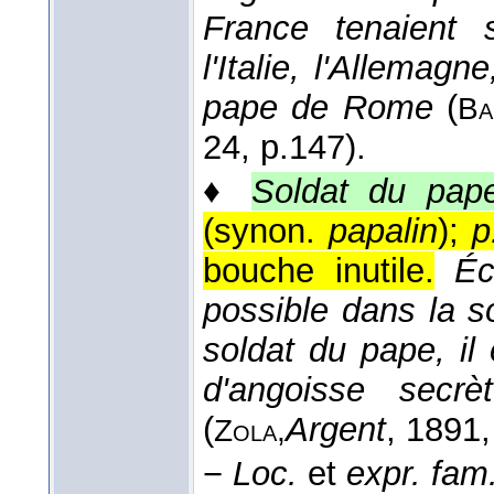
France tenaient 
l'Italie, l'Allemagn
pape de Rome
(
Ba
24
, p.147).
♦
Soldat du pap
(synon.
papalin
);
p
bouche inutile.
Éc
possible dans la s
soldat du pape, il
d'angoisse secr
(
Argent
, 1891
Zola,
−
Loc.
et
expr. fam