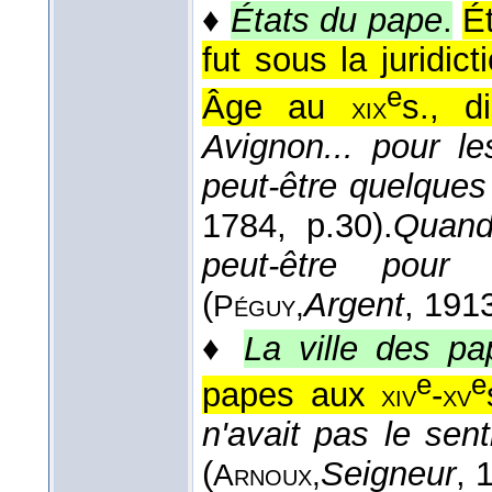
♦
États du pape
.
Ét
fut sous la juridi
e
Âge au
s., d
xix
Avignon... pour l
peut-être quelques s
1784
, p.30).
Quand
peut-être pour
(
Argent
, 191
Péguy,
♦
La ville des pa
e
e
papes aux
-
xiv
xv
n'avait pas le sen
(
Seigneur
, 
Arnoux,