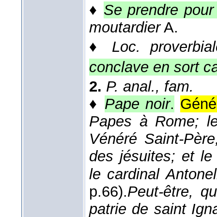
♦
Se prendre pour
moutardier
A.
♦
Loc. proverbiale
conclave en sort ca
2.
P. anal., fam.
♦
Pape noir
.
Génér
Papes à Rome; l
Vénéré Saint-Père;
des jésuites; et le
le cardinal Antonell
p.66).
Peut-être, qu
patrie de saint Ign