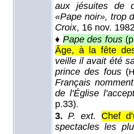
aux jésuites de 
«Pape noir», trop 
Croix
, 16 nov. 198
♦
Pape des fous
(p
Âge, à la fête des
veille il avait été
prince des fous
(
H
Français nomment 
de l'Église l'accep
p.33).
3.
P. ext.
Chef d'
spectacles les pl