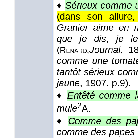
♦
Sérieux comme 
(dans son allure,
Granier aime en m
que je dis, je 
(
Journal
, 1
Renard,
comme une tomate,
tantôt sérieux co
jaune
, 1907
, p.9).
♦
Entêté comme l
2
mule
A.
♦
Comme des pa
comme des papes