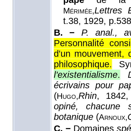
Lettres 
Mérimée,
t.38, 1929, p.538
B. −
P. anal., 
Personnalité cons
d'un mouvement, d'
philosophique.
Sy
l'existentialisme
.
écrivains pour pa
(
Rhin
, 1842
,
Hugo,
opiné, chacune s
botanique
(
Arnoux,
C. −
Domaines
spé