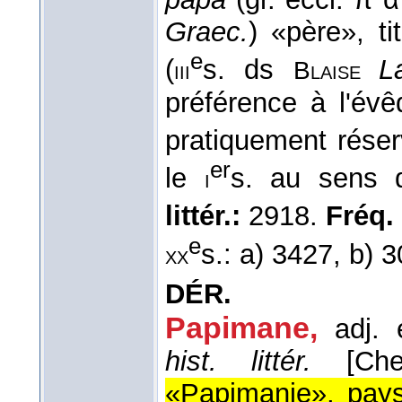
Graec.
) «père», t
e
(
s. ds
L
iii
Blaise
préférence à l'év
pratiquement rése
er
le
s. au sens d
i
littér.:
2918.
Fréq. r
e
s.: a) 3427, b) 
xx
DÉR.
Papimane,
adj.
hist. littér.
[Ch
«Papimanie», pays