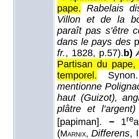
pape.
Rabelais d
Villon et de la b
paraît pas s'être
dans le pays des
p
fr.
, 1828
, p.57).
b)
Partisan du pape,
temporel.
Syno
mentionne Polignac
haut (Guizot), an
plâtre et l'argent)
re
[papiman].
−
1
a
(
Differens
, 
Marnix,