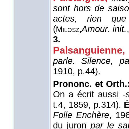
sont hors de saiso
actes, rien qu
(
Amour. init.
Milosz,
3.
Palsanguienne,
parle. Silence, pa
1910
, p.44).
Prononc. et Orth.
On a écrit aussi
-
t.4, 1859, p.314).
É
Folle Enchère
, 19
du juron
par le s