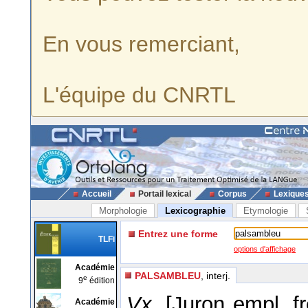
En vous remerciant,
L'équipe du CNRTL
Accueil
Portail lexical
Corpus
Lexique
Morphologie
Lexicographie
Etymologie
Entrez une forme
TLFi
options d'affichage
Académie
PALSAMBLEU
, interj.
e
9
édition
Vx
.
[Juron empl. f
Académie