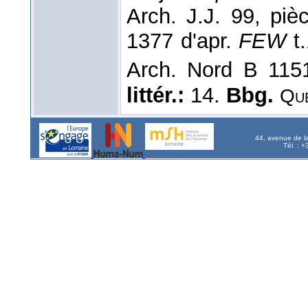
Arch. J.J. 99, pi
1377 d'apr.
FEW
t.
Arch. Nord B 1151
littér.:
14.
Bbg.
Qu
44, avenue de l
Tél. : 