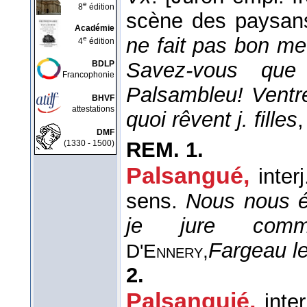
e
8
édition
scène des paysan
Académie
ne fait pas bon me
e
4
édition
Savez-vous que
BDLP
Francophonie
Palsambleu! Ventre
BHVF
attestations
quoi rêvent j. filles
DMF
REM.
1.
(1330 - 1500)
Palsangué,
interj
sens.
Nous nous ég
je jure com
Fargeau le
D'Ennery,
2.
Palsanguié,
inter