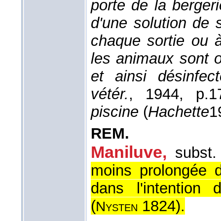
porte de la bergeri
d'une solution de 
chaque sortie ou 
les animaux sont o
et ainsi désinfec
vétér.
, 1944
, p.1
piscine
(
Hachette
1
REM.
Maniluve,
subst.
moins prolongée 
dans l'intention 
(
1824
).
Nysten