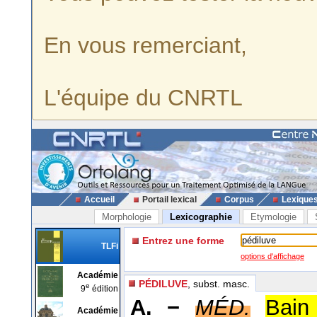
En vous remerciant,
L'équipe du CNRTL
Accueil
Portail lexical
Corpus
Lexique
Morphologie
Lexicographie
Etymologie
Entrez une forme
TLFi
options d'affichage
Académie
PÉDILUVE
, subst. masc.
e
9
édition
A. −
MÉD.
Bain
Académie