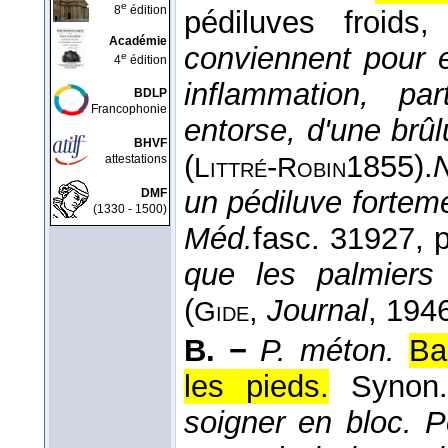
e
8
édition
pédiluves froids
Académie
conviennent pour 
e
4
édition
inflammation, pa
BDLP
Francophonie
entorse, d'une brûl
BHVF
(
-
1855
).
attestations
Littré
Robin
un pédiluve fortem
DMF
(1330 - 1500)
Méd.
fasc. 3
1927
, 
que les palmiers 
(
,
Journal
, 194
Gide
B. −
P. méton.
Ba
les pieds.
Syno
soigner en bloc. P