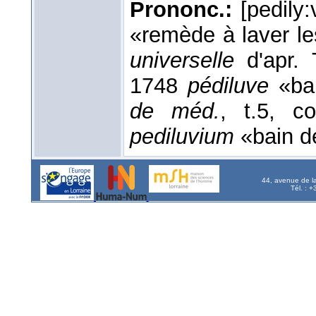
Prononc.:
[pedily:
«remède à laver l
universelle
d'apr.
1748
pédiluve
«bai
de méd.
, t.5, c
pediluvium
«bain d
44, avenue de l
Tél. : 