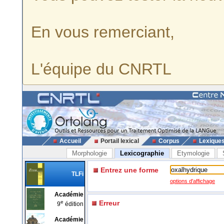
En vous remerciant,
L'équipe du CNRTL
Accueil
Portail lexical
Corpus
Lexique
Morphologie
Lexicographie
Etymologie
Entrez une forme
TLFi
options d'affichage
Académie
e
Erreur
9
édition
Académie