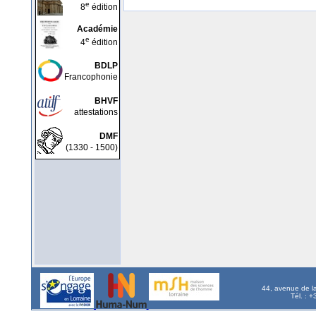
e
8
édition
Académie
e
4
édition
BDLP
Francophonie
BHVF
attestations
DMF
(1330 - 1500)
44, avenue de l
Tél. : 