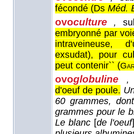
fécondé (
Ds
Méd. B
ovo
culture
,
sub
embryonné par voie
intraveineuse, d
exsudat), pour cu
peut contenir`` (
Gar
ovo
globuline
,
d'oeuf de poule.
Un
60 grammes, dont
grammes pour le b
Le blanc
[
de l'oeuf
plusieurs albumine