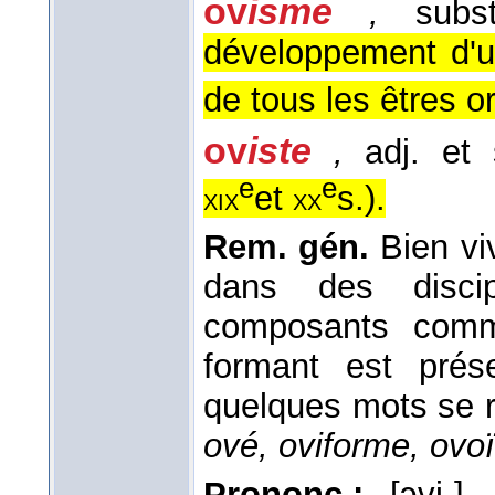
ov
isme
,
subst
développement d'u
de tous les êtres o
ov
iste
,
adj. et 
e
e
et
s.
).
xix
xx
Rem. gén.
Bien viv
dans des discip
composants comme
formant est pré
quelques mots se r
ové, oviforme, ovo
Prononc.:
[ɔvi-], 