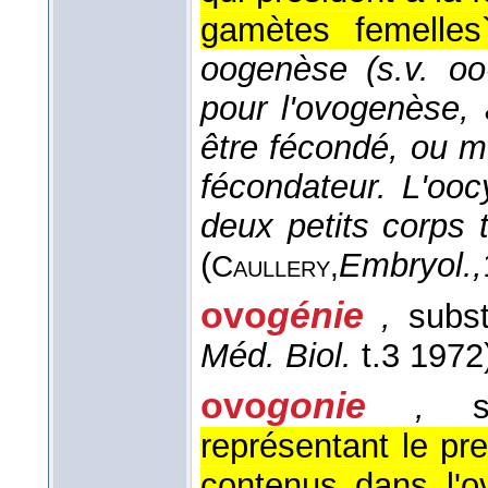
gamètes femelles
oogenèse (s.v. oo-
pour l'ovogenèse,
être fécondé, ou 
fécondateur. L'oo
deux petits corps 
(
Embryol.,
Caullery,
ovo
génie
,
subst
Méd. Biol.
t.3 1972
ovo
gonie
,
su
représentant le pr
contenus dans l'o