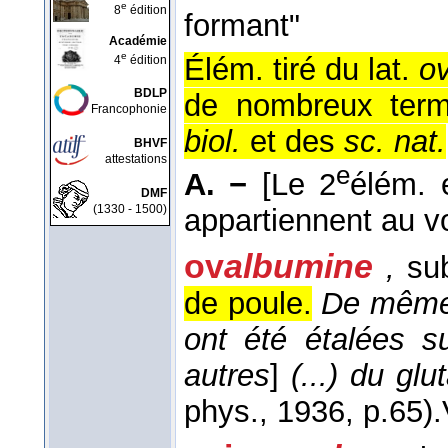
e
8
édition
formant"
Académie
e
Élém. tiré du lat.
o
4
édition
BDLP
de nombreux term
Francophonie
biol.
et des
sc. nat.
BHVF
attestations
e
A. −
[Le 2
élém. e
DMF
(1330 - 1500)
appartiennent au vo
ov
albumine
,
sub
de poule.
De même 
ont été étalées s
autres
]
(...) du glu
phys.
, 1936
, p.65).