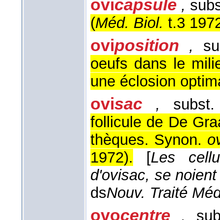
ovi
capsule
,
subs
(
Méd. Biol.
t.3 197
ovi
position
,
sub
oeufs dans le mili
une éclosion optima
ovi
sac
,
subst.
follicule de De Gr
thèques. Synon.
o
1972
).
[
Les cellu
d'ovisac, se noient
ds
Nouv. Traité Méd
ovo
centre
,
sub