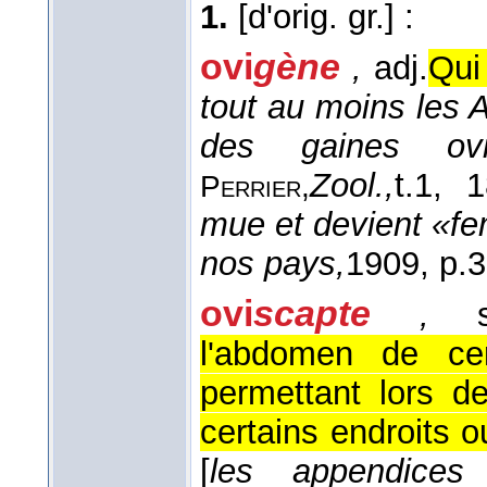
1.
[d'orig. gr.]
:
ovi
gène
,
adj.
Qui 
tout au moins les 
des gaines ovi
Zool.,
t.1
, 1
Perrier,
mue et devient «fe
nos pays,
1909
, p.
ovi
scapte
,
su
l'abdomen de cer
permettant lors d
certains endroits o
[
les appendices