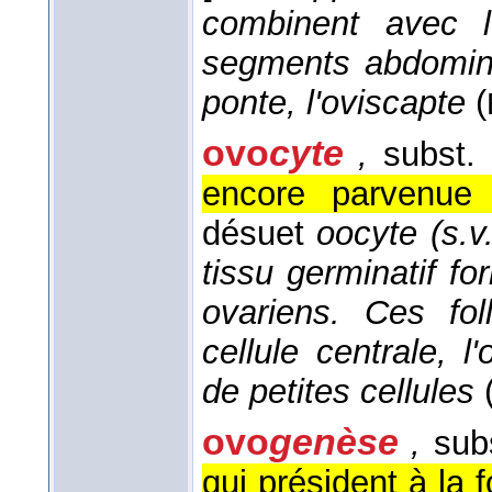
combinent avec l
segments abdomina
ponte, l'oviscapte
(
ovo
cyte
,
subst.
encore parvenue 
désuet
oocyte (s.v.
tissu germinatif f
ovariens. Ces fo
cellule centrale, 
de petites cellules
ovo
genèse
,
subs
qui président à la