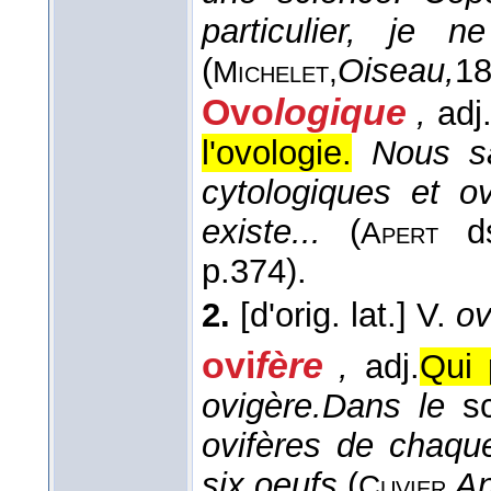
particulier, je 
(
Oiseau,
1
Michelet,
Ovo
logique
,
adj
l'ovologie.
Nous sa
cytologiques et ov
existe...
(
d
Apert
p.374).
2.
[d'orig. lat.]
V.
ov
ovi
fère
,
adj.
Qui 
ovigère.
Dans le
sc
ovifères de chaqu
six oeufs
(
An
Cuvier,