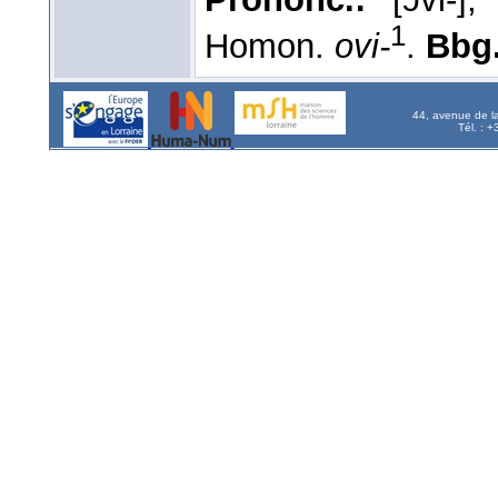
1
Homon.
ovi-
.
Bbg
44, avenue de l
Tél. : 