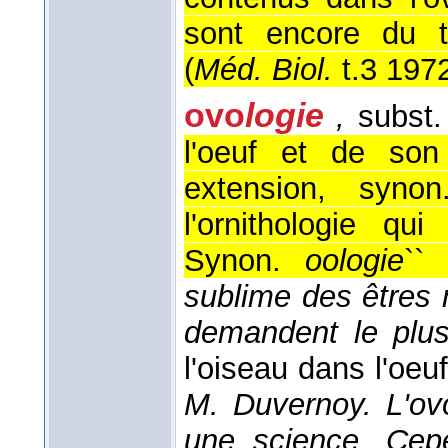
sont encore du t
(
Méd. Biol.
t.3 197
ovo
logie
,
subst.
l'oeuf et de son
extension, synon
l'ornithologie qu
Synon.
oologie
`` 
sublime des êtres 
demandent le plus 
l'oiseau dans l'oeu
M. Duvernoy. L'ov
une science. Cepe