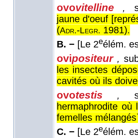
ovo
vitelline
,
su
jaune d'oeuf [repré
(
-
1981
).
Adr.
Legr.
e
B. −
[Le 2
élém. es
ovi
positeur
,
sub
les insectes dépos
cavités où ils doiv
ovo
testis
,
su
hermaphrodite où 
femelles mélangés`
e
C. −
[Le 2
élém. es