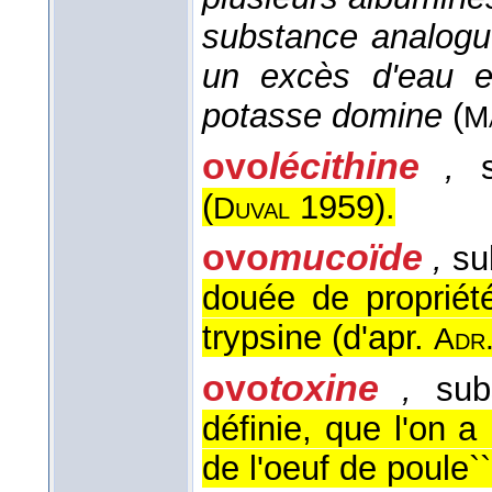
substance analogue
un excès d'eau e
potasse domine
(
M
ovo
lécithine
,
s
(
1959
).
Duval
ovo
mucoïde
,
su
douée de propriété
trypsine (
d'apr.
Adr
ovo
toxine
,
subs
définie, que l'on 
de l'oeuf de poule``