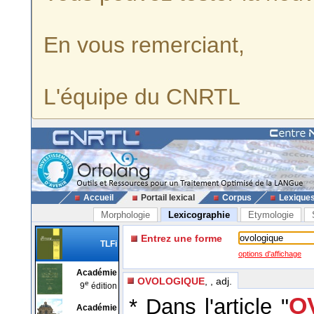
En vous remerciant,
L'équipe du CNRTL
Accueil
Portail lexical
Corpus
Lexique
Morphologie
Lexicographie
Etymologie
Entrez une forme
TLFi
options d'affichage
Académie
OVOLOGIQUE
, , adj.
e
9
édition
OV
* Dans l'article "
Académie