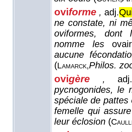
ovi
forme
,
adj.
Qui
ne constate, ni mê
oviformes, dont
nomme les
ovai
aucune fécondatio
(
Philos. zoo
Lamarck,
ovi
gère
,
adj
pycnogonides, le 
spéciale de pattes o
femelle qui assure
leur éclosion
(
Caull