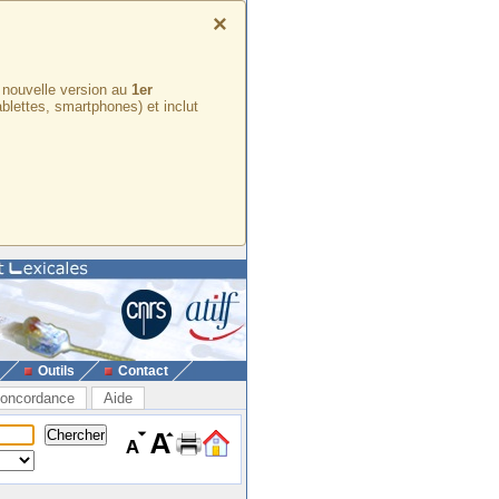
×
e nouvelle version au
1er
ablettes, smartphones) et inclut
Outils
Contact
oncordance
Aide