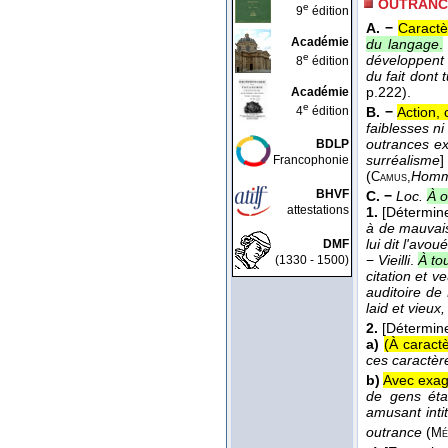
OUTRANC
e
9
édition
A. −
Caractè
Académie
du langage
.
e
développent 
8
édition
du fait dont 
p.222).
Académie
e
4
édition
B. −
Action,
faiblesses n
outrances ex
BDLP
surréalisme
Francophonie
(
Homm
Camus,
BHVF
C. −
Loc.
À o
attestations
1.
[Détermin
à de mauvais
lui dit l'avoué
DMF
−
Vieilli
.
À to
(1330 - 1500)
citation et v
auditoire de 
laid et vieux
2.
[Détermine
a)
(À caractè
ces caractèr
b)
Avec exag
de gens étai
amusant inti
outrance
(
Mé