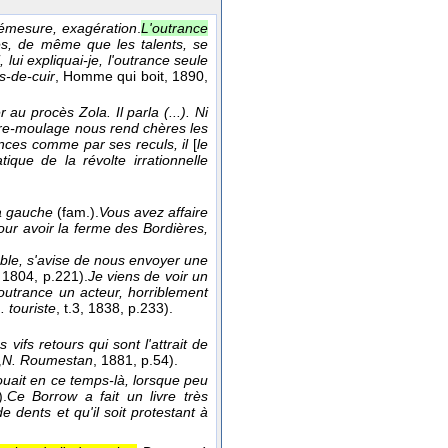
émesure, exagération
.
L'outrance
ces, de même que les talents, se
lui expliquai-je, l'outrance seule
-de-cuir
, Homme qui boit
, 1890
,
au procès Zola. Il parla (...). Ni
re-moulage nous rend chères les
nces comme par ses reculs, il
[
le
que de la révolte irrationnelle
la gauche
(fam.).
Vous avez affaire
our avoir la ferme des Bordières,
able, s'avise de nous envoyer une
, 1804
, p.221).
Je viens de voir un
 outrance un acteur, horriblement
 touriste
, t.3
, 1838
, p.233).
 vifs retours qui sont l'attrait de
N. Roumestan
, 1881
, p.54).
,
ouait en ce temps-là, lorsque peu
).
Ce Borrow a fait un livre très
dents et qu'il soit protestant à