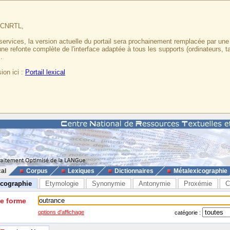
u CNRTL,
services, la version actuelle du portail sera prochainement remplacée par un
 une refonte complète de l'interface adaptée à tous les supports (ordinateurs, t
.
ion ici :
Portail lexical
cal
Corpus
Lexiques
Dictionnaires
Métalexicographie
icographie
Etymologie
Synonymie
Antonymie
Proxémie
C
ne forme
options d'affichage
catégorie :