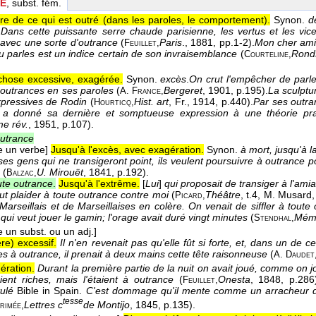
E
, subst. fém.
re de ce qui est outré (dans les paroles, le comportement).
Synon.
d
Dans cette puissante serre chaude parisienne, les vertus et les vi
avec une sorte d'outrance
(
Paris
.
, 1881
, pp.1-2).
Mon cher ami, 
Feuillet,
tu parles est un indice certain de son invraisemblance
(
Ronds
Courteline,
 chose excessive, exagérée.
Synon.
excès
.
On crut l'empêcher de parler 
i outrances en ses paroles
(
Bergeret
, 1901
, p.195).
La sculptu
A. France,
pressives de Rodin
(
Hist. art
, Fr.
, 1914
, p.440).
Par ses outra
Hourticq,
]
a donné sa dernière et somptueuse expression à une théorie prati
e rév.
, 1951
, p.107).
utrance
e un verbe]
Jusqu'à l'excès, avec exagération.
Synon.
à mort, jusqu'à 
es gens qui ne transigeront point, ils veulent poursuivre à outrance p
(
U. Mirouët
, 1841
, p.192).
Balzac,
ute outrance
.
Jusqu'à l'extrême.
[
Lui
]
qui proposait de transiger à l'ami
eut plaider à toute outrance contre moi
(
Théâtre
, t.4, M. Musard
Picard,
Marseillais et de Marseillaises en colère. On venait de siffler à toute
, qui veut jouer le gamin; l'orage avait duré vingt minutes
(
Mém.
Stendhal,
 un subst. ou un adj.]
re) excessif.
Il n'en revenait pas qu'elle fût si forte, et, dans un de ces
es à outrance, il prenait à deux mains cette tête raisonneuse
(
A. Daudet
ération.
Durant la première partie de la nuit on avait joué, comme on j
ent riches, mais l'étaient à outrance
(
Onesta
, 1848
, p.286
Feuillet,
tulé
Bible in Spain.
C'est dommage qu'il mente comme un arracheur de 
tesse
Lettres c
de Montijo
, 1845
, p.135).
rimée,