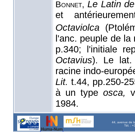
Le Latin d
Bonnet,
et antérieureme
Octaviolca
(Ptol
l'anc. peuple de la
p.340; l'initiale 
Octavius
). Le lat.
racine indo-europ
Lit.
t.44, pp.250-25
à un type
osca,
1984.
44, avenue de l
Tél. : 