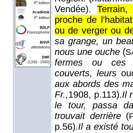
e
8
édition
Vendée).
Terrain
Académie
proche de l'habita
e
4
édition
ou de verger ou de
BDLP
Francophonie
sa grange, un bea
BHVF
attestations
nous une ouche
(
S
DMF
fermes ou ces h
(1330 - 1500)
couverts, leurs
ou
aux abords des m
Fr.,
1908
, p.113).
Il
le tour, passa d
trouvait derrière
(
p.56).
Il a existé t