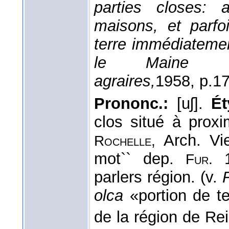
parties closes: 
maisons, et parfo
terre immédiatemen
le Maine (
agraires,
1958
, p.17
Prononc.:
[uʃ].
Ét
clos situé à proxim
Arch. V
Rochelle,
mot`` dep.
Fur.
parlers région. (v.
olca
«portion de te
de la région de Re