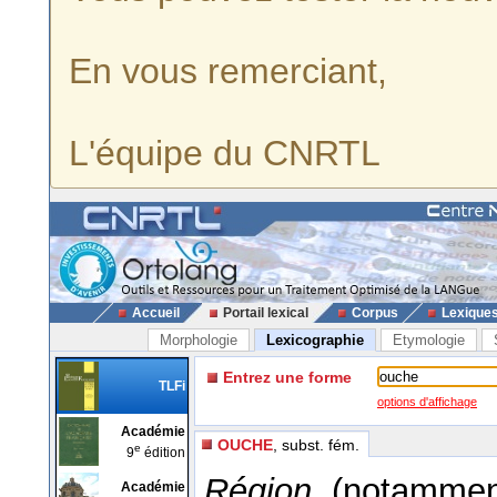
En vous remerciant,
L'équipe du CNRTL
Accueil
Portail lexical
Corpus
Lexique
Morphologie
Lexicographie
Etymologie
Entrez une forme
TLFi
options d'affichage
Académie
OUCHE
, subst. fém.
e
9
édition
Région.
(notamment
Académie