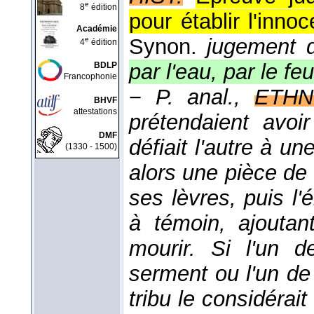
e
8
édition
pour établir l'inno
Académie
Synon.
jugement 
e
4
édition
par l'eau, par le feu
BDLP
Francophonie
−
P. anal.,
ETHN
BHVF
attestations
prétendaient avoi
DMF
défiait l'autre à u
(1330 - 1500)
alors une pièce de 
ses lèvres, puis l'é
à témoin, ajoutant
mourir. Si l'un 
serment ou l'un de
tribu le considérait