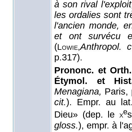
à son rival l'exploi
les ordalies sont t
l'ancien monde, en
et ont survécu 
(
Anthropol. c
Lowie,
p.317).
Prononc. et Orth
Étymol. et Hi
Menagiana,
Paris,
cit.
). Empr. au lat
e
Dieu» (dep. le
s
x
gloss.
), empr. à l'a