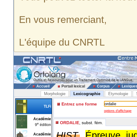
En vous remerciant,
L'équipe du CNRTL
Accueil
Portail lexical
Corpus
Lexique
Morphologie
Lexicographie
Etymologie
Entrez une forme
TLFi
options d'affichage
Académie
ORDALIE
, subst. fém.
e
9
édition
HIST.
Épreuve ju
Académie