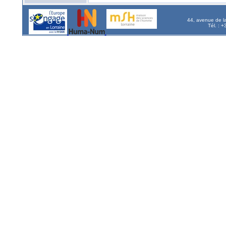
44, avenue de l
Tél. : 