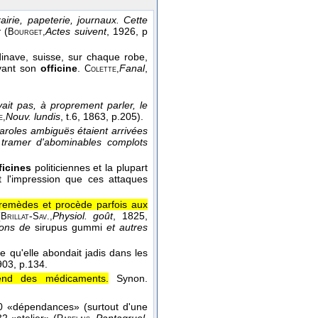
rairie, papeterie, journaux. Cette
r
(
Actes suivent
, 1926
, p
Bourget,
dinave, suisse, sur chaque robe,
evant son
officine
.
Fanal
,
Colette,
ait pas, à proprement parler, le
Nouv. lundis
, t.6
, 1863
, p.205).
e,
aroles ambiguës étaient arrivées
e tramer d'abominables complots
ficines
politiciennes et la plupart
 l'impression que ces attaques
s remèdes et procède parfois aux
(
-
Physiol. goût
, 1825
,
Brillat
Sav.,
cons de
sirupus gummi
et autres
e qu'elle abondait jadis dans les
903
, p.134.
end des médicaments.
Synon.
 «dépendances» (surtout d'une