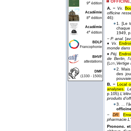
OFFICINE
e
9
édition
A. −
Vx
.
Bou
Académie
officine res
e
46):
8
édition
1. [Le 
Académie
chaque 
e
4
édition
1949
, p
−
P. anal.
[av
BDLP
♦
Vx
.
Endroi
Francophonie
monde dans la
♦
Péj.
Endroi
BHVF
de Berlin, l
attestations
(
Vertige
Loti,
2. Mais
DMF
des jou
(1330 - 1500)
pouvaie
B. −
Local o
analyses.
L
p.105).
L'élè
produits d'off
3. ... 
officin
−
DR.
Ens
pharmacie
.
L
Prononc. et