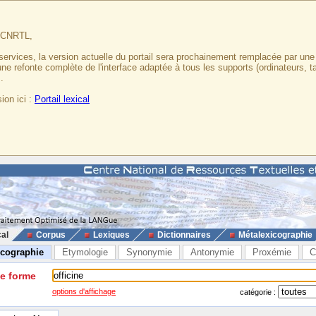
u CNRTL,
services, la version actuelle du portail sera prochainement remplacée par un
 une refonte complète de l'interface adaptée à tous les supports (ordinateurs, t
.
ion ici :
Portail lexical
cal
Corpus
Lexiques
Dictionnaires
Métalexicographie
icographie
Etymologie
Synonymie
Antonymie
Proxémie
C
ne forme
options d'affichage
catégorie :