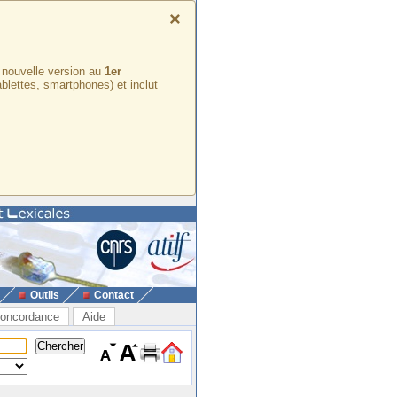
×
e nouvelle version au
1er
ablettes, smartphones) et inclut
Outils
Contact
oncordance
Aide