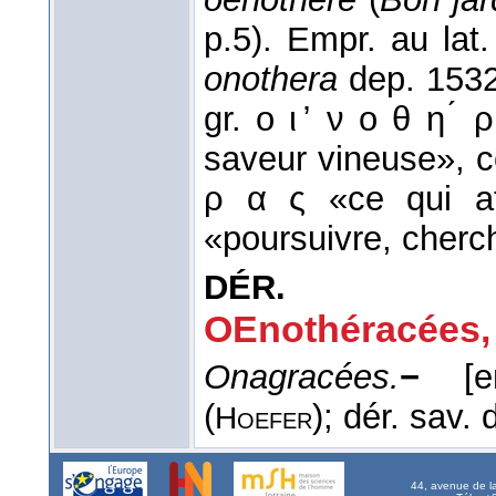
p.5). Empr. au lat.
onothera
dep. 1532
gr. ο ι ̓ ν ο θ η ́
saveur vineuse», co
ρ α ς «ce qui at
«poursuivre, cherch
DÉR.
OEnothéracées,
Onagracées.
−
[en
(
); dér. sav.
Hoefer
44, avenue de l