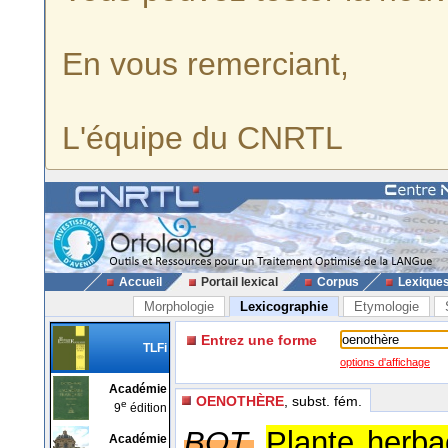
En vous remerciant,
L'équipe du CNRTL
Accueil
Portail lexical
Corpus
Lexique
Morphologie
Lexicographie
Etymologie
Entrez une forme
TLFi
options d'affichage
Académie
OENOTHÈRE
, subst. fém.
e
9
édition
BOT.
Plante herba
Académie