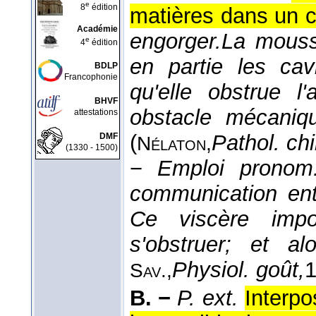
e
8
édition
matières dans un c
Académie
engorger.
La mousse
e
4
édition
en partie les ca
BDLP
Francophonie
qu'elle obstrue l
BHVF
obstacle mécaniqu
attestations
(
Pathol. chi
DMF
Nélaton,
(1330 - 1500)
−
Emploi pronom.
communication entr
Ce viscère impo
s'obstruer; et 
Physiol. goût,
Sav.,
B. −
P. ext.
Interpo