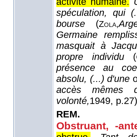
activité humaine.
spéculation, qui (
bourse
(
Arge
Zola,
Germaine rempliss
masquait à Jacqu
propre individu
(
présence au coeu
absolu, (...) d'une
accès mêmes de 
volonté,
1949
, p.27)
REM.
Obstruant, -ant