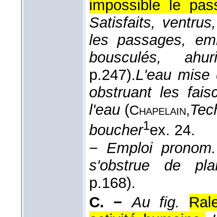
impossible le pa
Satisfaits, ventru
les passages, emb
bousculés, ah
p.247).
L'eau mise d
obstruant les fais
l'eau
(
Tec
Chapelain,
1
boucher
ex. 24.
−
Emploi pronom. 
s'obstrue de pl
p.168).
C. −
Au fig.
Rale