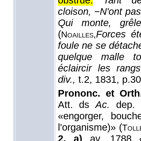
obstrue.
Tant de
cloison, −N'ont pa
Qui monte, grêle
(
Forces éte
Noailles,
foule ne se détache
quelque malle to
éclaircir les ran
div.,
t.2
, 1831
, p.30
Prononc. et Orth
Att. ds
Ac.
dep.
«engorger, bouch
l'organisme)» (
Toll
2. a)
av. 1788 «