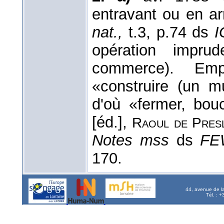
entravant ou en arr
nat.,
t.3, p.74 ds
I
opération impru
commerce). Emp
«construire (un m
d'où «fermer, bou
[éd.],
Raoul de Pres
Notes mss
ds
F
170.
44, avenue de l
Tél. : 