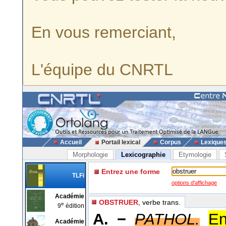
En vous remerciant,
L'équipe du CNRTL
Accueil
Portail lexical
Corpus
Lexique
Morphologie
Lexicographie
Etymologie
Entrez une forme
TLFi
options d'affichage
Académie
OBSTRUER
, verbe trans.
e
9
édition
A. −
PATHOL.
En
Académie