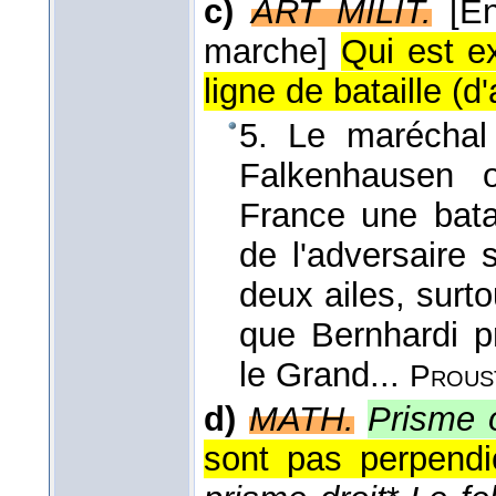
c)
ART MILIT.
[E
marche]
Qui est e
ligne de bataille (
d'
5. Le maréchal 
Falkenhausen o
France une batai
de l'adversaire 
deux ailes, surto
que Bernhardi pr
le Grand...
Prous
d)
MATH.
Prisme 
sont pas perpendi