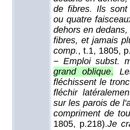
de fibres. Ils son
ou quatre faisceau
dehors en dedans, 
fibres, et jamais 
comp.
, t.1
, 1805
, p
−
Emploi subst. 
grand oblique
.
Le
fléchissent le tron
fléchir latéraleme
sur les parois de 
compriment de tou
1805
, p.218).
Je cr