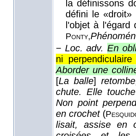
la définissons 
défini le «droit» 
l'objet à l'égar
Phénoméno
Ponty,
−
Loc. adv.
En obl
ni perpendiculaire 
Aborder une collin
[
La balle
]
retombe
chute. Elle touche
Non point perpend
en crochet
(
Pesquid
lisait, assise en
croisées et le