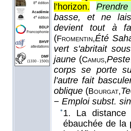
e
8
édition
l'horizon.
Prendre
Académie
basse, et ne lais
e
4
édition
devient tout à fa
BDLP
Francophonie
(
Été Sah
Fromentin,
BHVF
vert s'abritait so
attestations
jaune
(
Peste
DMF
Camus,
(1330 - 1500)
corps se porte s
l'autre fait bascul
oblique
(
Te
Bourgat,
−
Emploi subst. sin
1. La distance 
ébauchée de la 