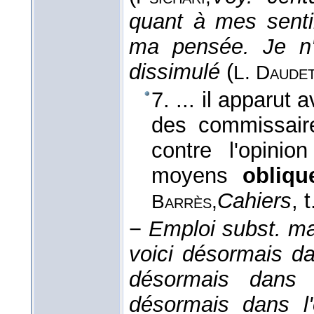
quant à mes senti
ma pensée. Je n'
dissimulé
(
L. Daudet
7. ... il apparut
des commissaire
contre l'opinion
moyens
obliqu
Cahiers
, 
Barrès,
−
Emploi subst. ma
voici désormais da
désormais dans 
désormais dans l'