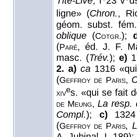
Tite-Live
, f
23 v
d
ligne» (
Chron.
, Ri
géom. subst. fém.
oblique
(
);
Cotgr.
(
, éd. J. F. M
Paré
masc. (
Trév.
);
e)
17
2. a)
ca
1316 «qui
(
C
Geffroy de Paris,
e
s. «qui se fait 
xiv
La resp. 
de Meung,
Compl.
);
c)
1324 
(
, 
Geffroy de Paris
A. Jubinal, I, 189)