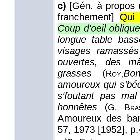
c)
[Gén. à propos 
franchement]
Qui 
Coup d'oeil obliqu
longue table basse
visages ramassés
ouvertes, des mâ
grasses
(
Bon
Roy,
amoureux qui s'béco
s'foutant pas mal
honnêtes
(
G. Bras
Amoureux des banc
57
, 1973 [1952]
, p.