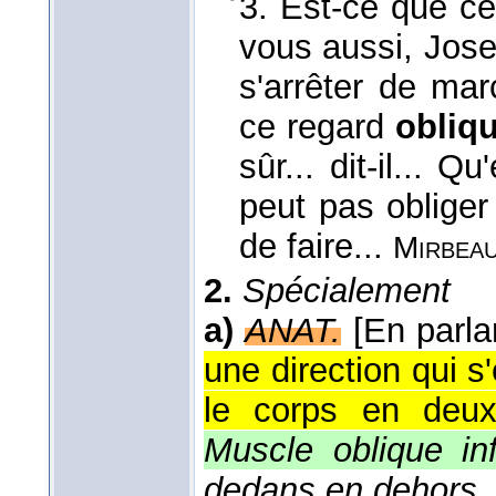
3. Est-ce que ce
vous aussi, Jose
s'arrêter de ma
ce regard
obliq
sûr... dit-il... 
peut pas obliger 
de faire...
Mirbeau
2.
Spécialement
a)
ANAT.
[En parla
une direction qui s
le corps en deux
Muscle oblique inf
dedans en dehors, 