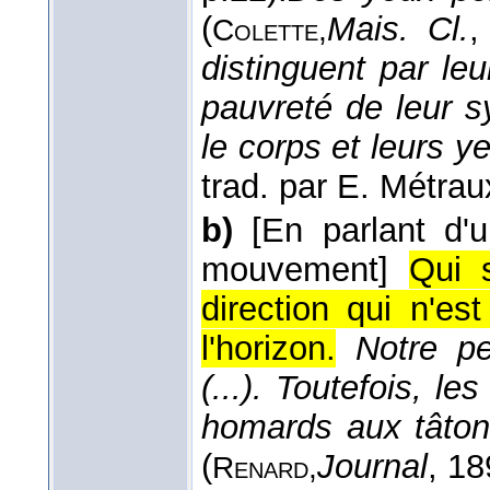
(
Mais. Cl.
,
Colette,
distinguent par le
pauvreté de leur s
le corps et leurs y
trad. par E. Métrau
b)
[En parlant d
mouvement]
Qui 
direction qui n'est
l'horizon.
Notre pe
(...). Toutefois, l
homards aux tâton
(
Journal
, 1
Renard,