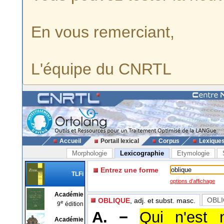
En vous remerciant,
L'équipe du CNRTL
Accueil
Portail lexical
Corpus
Lexique
Morphologie
Lexicographie
Etymologie
Entrez une forme
TLFi
options d'affichage
Académie
OBL
OBLIQUE
, adj. et subst. masc.
e
9
édition
A. −
Qui n'est n
Académie