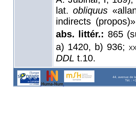
lat.
obliquus
«allan
indirects (propos
abs. littér.:
865 (s
a) 1420, b) 936;
x
DDL
t.10.
44, avenue de l
Tél. : 