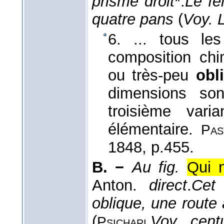
prisme droit
*.
Le fe
quatre pans
(
Voy. 
6. ... tous les
composition chi
ou très-peu
obl
dimensions so
troisième vari
élémentaire.
Pas
1848
, p.455.
B. −
Au fig.
Qui 
Anton.
direct
.
Cet
oblique, une route 
(
Voy. centu
Psichari,