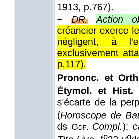
1913
, p.767).
−
DR.
Action ob
créancier exerce le
négligent, à l
exclusivement att
p.117
).
Prononc. et Orth
Étymol. et Hist.
s'écarte de la per
(
Horoscope de Bau
ds
Compl.
);
c
Gdf.
o
o