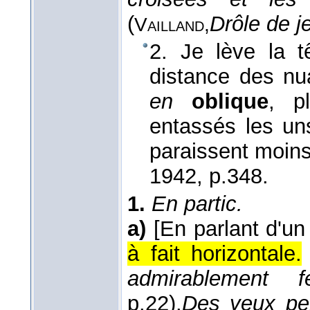
(
Drôle de j
Vailland,
2. Je lève la t
distance des nu
en
oblique
, p
entassés les uns
paraissent moin
1942
, p.348.
1.
En partic.
a)
[En parlant d'un 
à fait horizontale.
admirablement f
p.22).
Des yeux per