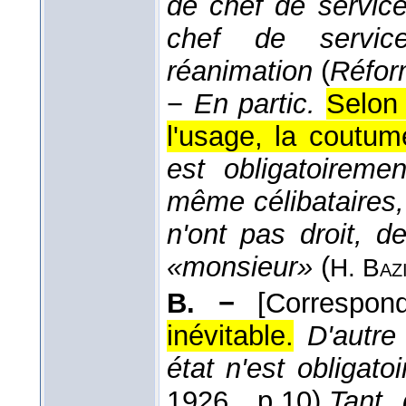
de chef de service 
chef de service
réanimation
(
Réfor
−
En partic.
Selon 
l'usage, la coutum
est obligatoirem
même célibataires,
n'ont pas droit, d
«monsieur»
(
H. Baz
B. −
[Corresp
inévitable.
D'autre
état n'est obligato
1926
, p.10).
Tant 