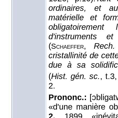
ordinaires, et a
matérielle et fo
obligatoirement
d'instruments e
(
,
Rech.
Schaeffer
cristallinité de cet
due à sa solidifi
(
Hist. gén. sc.
, t.3
2.
Prononc.:
[ɔbligat
«d'une manière obl
2.
1899 «inévita