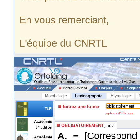
En vous remerciant,
L'équipe du CNRTL
Accueil
Portail lexical
Corpus
Lexique
Morphologie
Lexicographie
Etymologie
Entrez une forme
TLFi
options d'affichage
Académie
OBLIGATOIREMENT
, adv.
e
9
édition
A. −
[Correspon
Académie