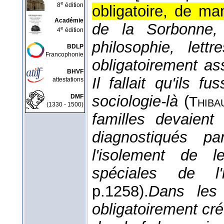
e
8
édition
obligatoire, de ma
Académie
de la Sorbonne, 
e
4
édition
philosophie, lett
BDLP
Francophonie
obligatoirement as
BHVF
Il fallait qu'ils 
attestations
sociologie-là
(
DMF
Thiba
(1330 - 1500)
familles devaient
diagnostiqués p
l'isolement de 
spéciales de l'h
p.1258).
Dans les c
obligatoirement cr