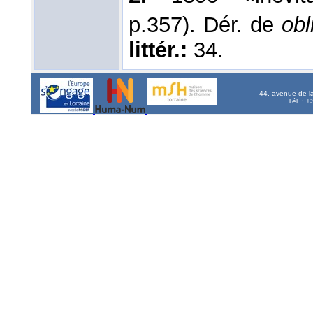
p.357). Dér. de
obl
littér.:
34.
44, avenue de l
Tél. : 