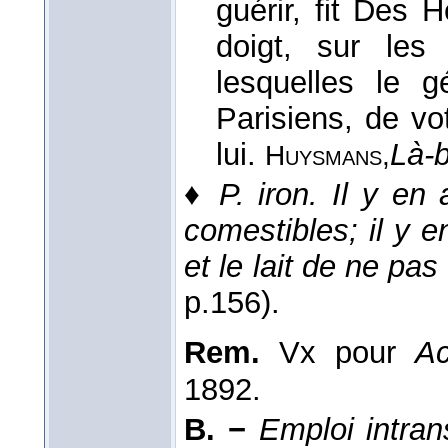
guérir, fit Des 
doigt, sur les
lesquelles le 
Parisiens, de vo
lui.
Là-
Huysmans,
♦
P. iron.
Il y en 
comestibles; il y 
et le lait de ne pas
p.156).
Rem.
Vx pour
Ac
1892.
B. −
Emploi intran