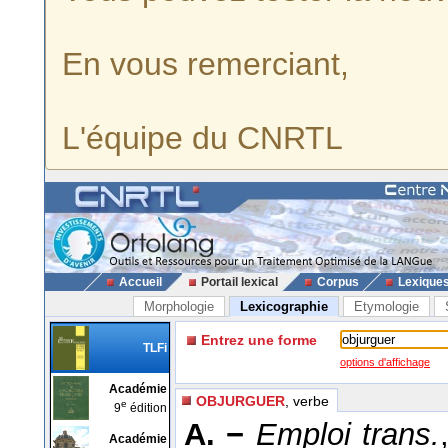
En vous remerciant,
L'équipe du CNRTL
Accueil
Portail lexical
Corpus
Lexique
Morphologie
Lexicographie
Etymologie
Entrez une forme
TLFi
options d'affichage
Académie
OBJURGUER
, verbe
e
9
édition
A. −
Emploi trans.
Académie