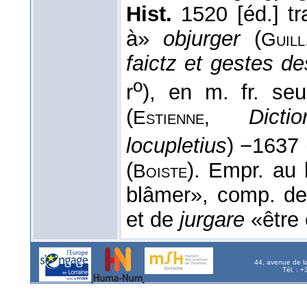
Hist.
1520 [éd.] tr
à»
objurger
(
Guill
faictz et gestes d
o
r
), en m. fr. se
(
Dicti
Estienne,
locupletius
) −1637 
(
). Empr. au l
Boiste
blâmer», comp. d
et de
jurgare
«être 
44, avenue de l
Tél. : 