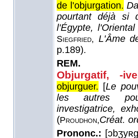
de l'objurgation.
Da
pourtant déjà si 
l'Égypte, l'Orient
L'Âme de
Siegfried
,
p.189).
REM.
Objurgatif, -ive
objurguer.
[
Le pouv
les autres pou
investigatrice, exh
(
Créat. or
Proudhon,
Prononc.:
[ɔbʒyʀg