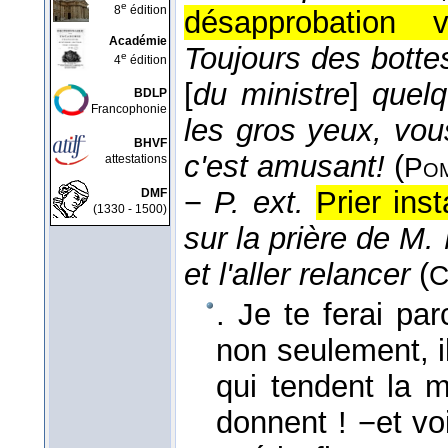
e
8
édition
désapprobation v
Académie
Toujours des botte
e
4
édition
[
du ministre
]
quelq
BDLP
Francophonie
les gros yeux, vo
BHVF
c'est amusant!
(
attestations
Pom
−
P. ext.
Prier ins
DMF
(1330 - 1500)
sur la prière de M. 
et l'aller relancer
(
C
. Je te ferai pa
non seulement, i
qui tendent la 
donnent ! −et vo