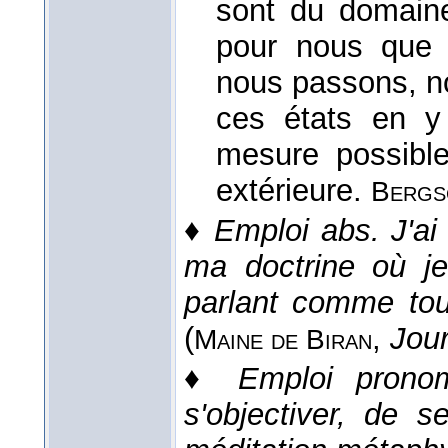
sont du domain
pour nous que l
nous passons, no
ces états en y 
mesure possible
extérieure.
Bergs
♦
Emploi abs.
J'ai
ma doctrine où je
parlant comme tou
(
,
Jour
Maine de Biran
♦
Emploi pronom
s'objectiver, de 