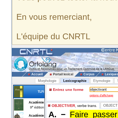
En vous remerciant,
L'équipe du CNRTL
Accueil
Portail lexical
Corpus
Lexique
Morphologie
Lexicographie
Etymologie
Entrez une forme
TLFi
options d'affichage
Académie
OBJECTI
OBJECTIVER
, verbe trans.
e
9
édition
A. −
Faire passer
Académie