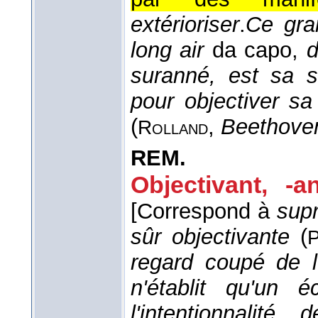
extérioriser
.
Ce gran
long air
da capo,
d
suranné, est sa 
pour objectiver s
(
,
Beethove
Rolland
REM.
Objectivant, -a
[Correspond à
sup
sûr objectivante
(
P
regard coupé de l'
n'établit qu'un 
l'intentionnalité