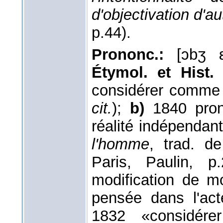
d'objectivation d'au
p.44).
Prononc.:
[ɔbʒ ε
Étymol. et Hist. 
considérer comme 
cit.
);
b)
1840 prono
réalité indépendant
l'homme
, trad. d
Paris, Paulin, 
modification de 
pensée dans l'a
1832 «considére