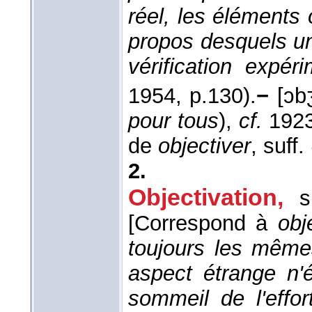
réel, les éléments 
propos desquels un 
vérification expér
1954
, p.130).
−
[ɔbʒ
pour tous
),
cf.
1923
de
objectiver
, suff.
2.
Objectivation
,
s
[Correspond à
obj
toujours les même
aspect étrange n'é
sommeil de l'effor