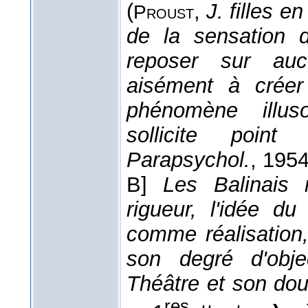
(
,
J. filles en
Proust
de la sensation 
reposer sur aucu
aisément à crée
phénomène illus
sollicite point
Parapsychol.
, 195
B]
Les Balinais 
rigueur,
l'idée du
comme réalisation,
son degré d'objec
Théâtre et son dou
res