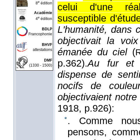
e
8
édition
celui d'une réal
Académie
susceptible d'étude
e
4
édition
L'humanité, dans c
BDLP
Francophonie
objectivait la vo
BHVF
émanée du ciel
(
attestations
R
p.362).
Au fur et
DMF
(1330 - 1500)
dispense de senti
nocifs de couleu
objectivaient notre
1918
, p.926):
. Comme nous
pensons, comme 