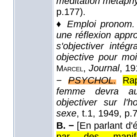
méditation métaph
p.177).
♦
Emploi pronom. 
une réflexion app
s'objectiver intég
objective pour moi
,
Journal
, 1
Marcel
−
PSYCHOL.
Rap
femme devra aus
objectiver sur l'
sexe
, t.1
, 1949
, p.
B. −
[En parlant d'é
par des manifes