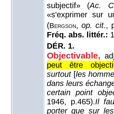
subjectif» (
Ac. C
«s'exprimer sur 
(
,
op. cit.
, 
Bergson
Fréq. abs. littér.:
1
DÉR.
1.
Objectivable
,
ad
peut être objecti
surtout
[
les homm
dans leurs échange
certain point obje
1946
, p.465).
Il fa
porter que sur le