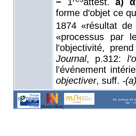
−
1
attest.
a) α
forme d'objet ce qu
1874 «résultat de 
«processus par l
l'objectivité, pren
Journal
, p.312:
l'
l'événement intéri
objectiver
, suff.
-(a
44, avenue de l
Tél. : 