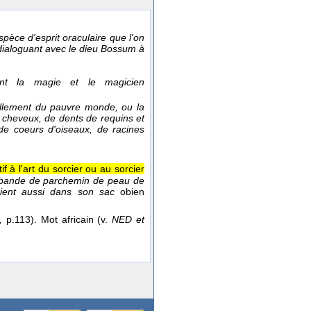
espèce d'esprit oraculaire que l'on
dialoguant avec le dieu Bossum à
ent la magie et le magicien
ellement du pauvre monde, ou la
 cheveux, de dents de requins et
 de coeurs d'oiseaux, de racines
tif à l'art du sorcier ou au sorcier
e bande de parchemin de peau de
aient aussi dans son sac
obien
,
p.113). Mot africain (v.
NED et