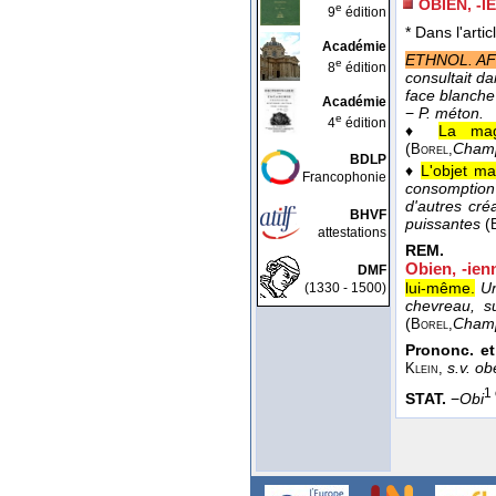
OBIEN, -I
e
9
édition
* Dans l'artic
Académie
ETHNOL. AF
e
8
édition
consultait d
face blanche
Académie
−
P. méton.
e
4
édition
♦
La mag
(
Champ
Borel,
BDLP
♦
L'objet ma
Francophonie
consomption 
d'autres cré
BHVF
puissantes
(
attestations
REM.
Obien, -ien
DMF
lui-même.
Un
(1330 - 1500)
chevreau, s
(
Champ
Borel,
Prononc. et
s.v. o
Klein,
1 
STAT.
−
Obi