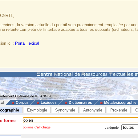
u CNRTL,
services, la version actuelle du portail sera prochainement remplacée par un
 une refonte complète de l'interface adaptée à tous les supports (ordinateurs, t
.
ion ici :
Portail lexical
cal
Corpus
Lexiques
Dictionnaires
Métalexicographie
icographie
Etymologie
Synonymie
Antonymie
Proxémie
C
ne forme
options d'affichage
catégorie :