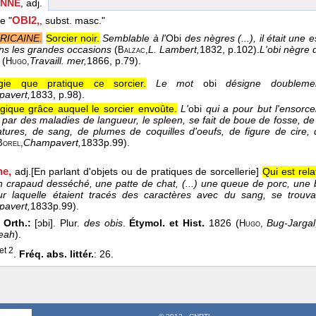
ENNE
, adj.
OBI2,
le "
, subst. masc."
RICAINE.
Sorcier noir.
Semblable à l'
Obi
des nègres (...), il était une 
ans les grandes occasions
(
L. Lambert,
1832
, p.102).
L'obi nègre 
Balzac,
(
Travaill. mer,
1866
, p.79).
Hugo,
ie que pratique ce sorcier.
Le mot
obi
désigne doublem
avert,
1833
, p.98).
gique grâce auquel le sorcier envoûte.
L'
obi
qui a pour but l'ensorc
par des maladies de langueur, le spleen, se fait de boue de fosse, de
atures, de sang, de plumes de coquilles d'oeufs, de figure de cire,
Champavert,
1833
p.99).
Borel,
ne,
adj.
[En parlant d'objets ou de pratiques de sorcellerie]
Qui est rela
 crapaud desséché, une patte de chat, (...) une queue de porc, un
ur laquelle étaient tracés des caractères avec du sang, se trouv
avert,
1833
p.99).
 Orth.:
[ɔbi]. Plur.
des obis
.
Étymol. et Hist.
1826 (
Bug-Jargal
Hugo,
beah
).
et 2
.
Fréq. abs. littér.
: 26.