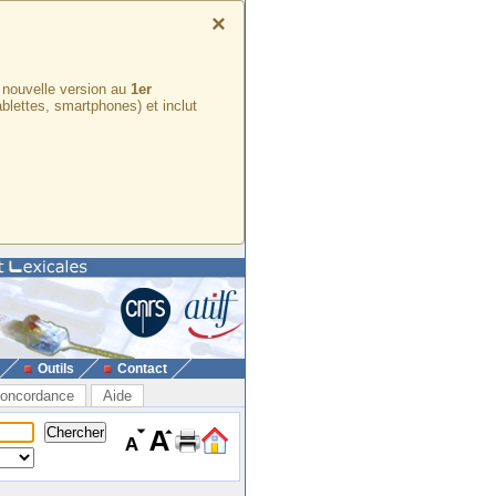
×
e nouvelle version au
1er
ablettes, smartphones) et inclut
Outils
Contact
oncordance
Aide