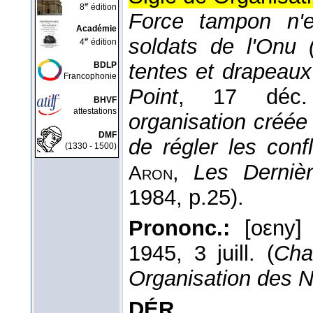
e
8
édition
Force tampon n'e
Académie
soldats de l'Onu (
e
4
édition
tentes et drapeaux
BDLP
Francophonie
Point
, 17 déc.
BHVF
attestations
organisation créée
DMF
de régler les conf
(1330 - 1500)
,
Les Derniè
Aron
1984
, p.25).
Prononc.:
[oεny] 
1945, 3 juill. (
Cha
Organisation des N
DÉR.