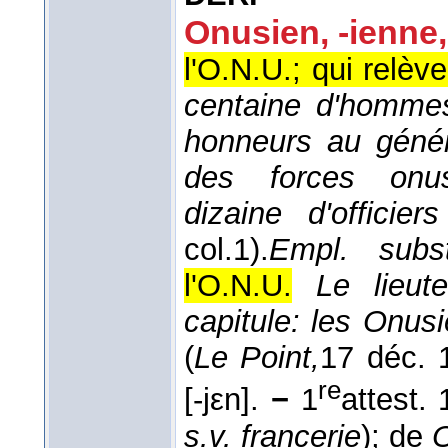
Onusien, -ienne,
l'O.N.U.; qui relèv
centaine d'hommes 
honneurs au géné
des forces onus
dizaine d'officiers
col.1).
Empl. subst
l'O.N.U.
Le lieut
capitule: les Onus
(
Le Point,
17 déc. 
re
[-jεn].
−
1
attest. 
s.v. francerie
); de
O