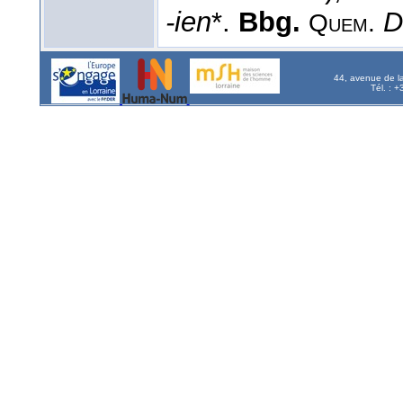
-ien
*.
Bbg.
D
Quem.
44, avenue de l
Tél. : 