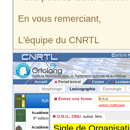
En vous remerciant,
L'équipe du CNRTL
Accueil
Portail lexical
Corpus
Lexique
Morphologie
Lexicographie
Etymologie
Entrez une forme
TLFi
options d'affichage
Académie
O.N.U., ONU
, subst. fém.
e
9
édition
Sigle de Organisat
Académie