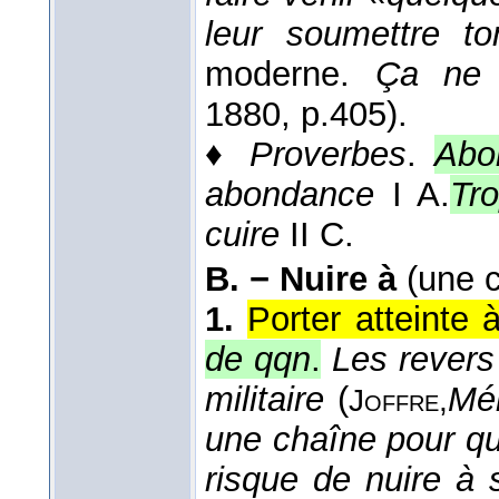
leur soumettre to
moderne.
Ça ne 
1880
, p.405).
♦
Proverbes
.
Abo
abondance
I A.
Tro
cuire
II C.
B. −
Nuire à
(une 
1.
Porter atteinte à
de qqn
.
Les revers
militaire
(
Mé
Joffre,
une chaîne pour qu
risque de nuire à