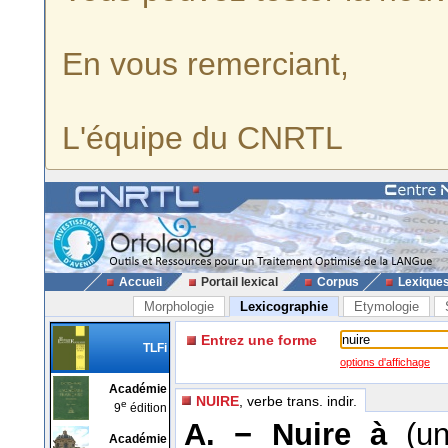
En vous remerciant,
L'équipe du CNRTL
Accueil
Portail lexical
Corpus
Lexique
Morphologie
Lexicographie
Etymologie
Entrez une forme
TLFi
options d'affichage
Académie
NUIRE
, verbe trans. indir.
e
9
édition
A. −
Nuire à
(un 
Académie