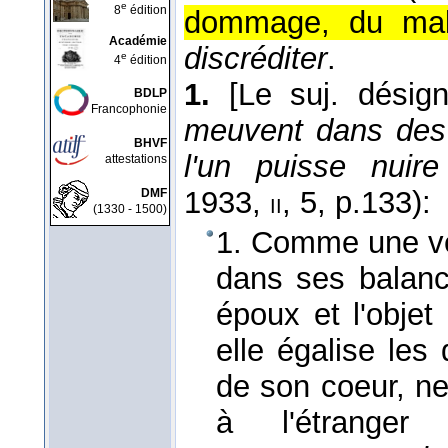
e
8
édition
dommage, du mal 
Académie
discréditer
.
e
4
édition
1.
[Le suj. désig
BDLP
Francophonie
meuvent dans des r
BHVF
l'un puisse nuire
attestations
1933
,
, 5, p.133):
DMF
ii
(1330 - 1500)
1. Comme une veu
dans ses balanc
époux et l'objet
elle égalise les
de son coeur, ne
à l'étranger