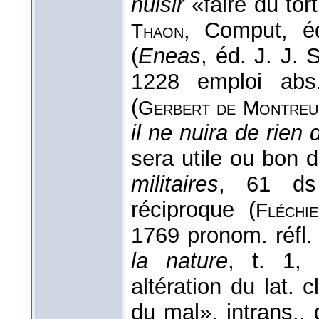
nuisir
«faire du to
, Comput, é
Thaon
(
Eneas
, éd. J. J.
1228 emploi abs
(
Gerbert de Montreu
il ne nuira de rien 
sera utile ou bon d
militaires
, 61 
réciproque (
Fléchi
1769 pronom. réfl. 
la nature
, t. 1, 
altération du lat. 
du mal», intrans., 