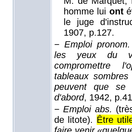
M. de Marquet, 
homme lui
ont
é
le juge d'instru
1907
, p.127.
−
Emploi pronom.
les yeux du vi
compromettre l'o
tableaux sombres 
peuvent que se 
d'abord
, 1942
, p.41
−
Emploi abs.
(trè
de litote).
Être util
faire venir «quelq