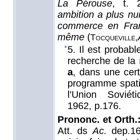
La Pérouse
, t. 
ambition a plus nui
commerce en Franc
même
(
Tocqueville,
5. Il est probab
recherche de la 
a
, dans une cer
programme spati
l'Union Soviét
1962
, p.176.
Prononc. et Orth.
Att. ds
Ac.
dep.1