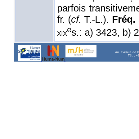
parfois transitivem
fr. (
cf.
T.-L.).
Fréq. 
e
s.: a) 3423, b)
xix
44, avenue de l
Tél. : 