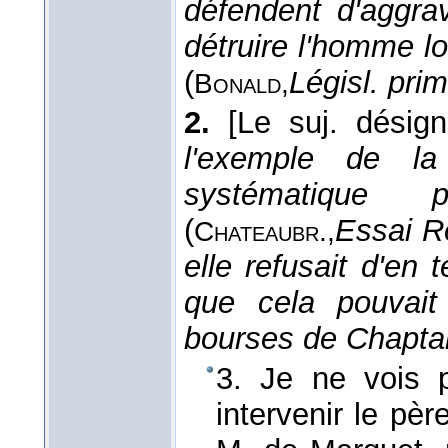
défendent d'aggra
détruire l'homme lo
(
Législ. prim
Bonald,
2.
[Le suj. désig
l'exemple de la
systématique
(
Essai R
Chateaubr.,
elle refusait d'en 
que cela pouvait
bourses de Chapta
3. Je ne vois po
intervenir le pèr