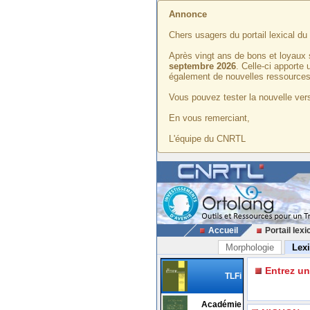
Annonce
Chers usagers du portail lexical d
Après vingt ans de bons et loyaux 
septembre 2026
. Celle-ci apporte
également de nouvelles ressources
Vous pouvez tester la nouvelle vers
En vous remerciant,
L'équipe du CNRTL
Accueil
Portail lexi
Morphologie
Lex
Entrez u
TLFi
Académie