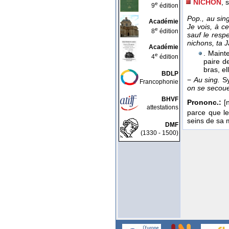
NICHON
, 
e
9
édition
Pop., au sing
Académie
Je vois, à c
e
8
édition
sauf le res
nichons, ta J
Académie
. Maint
e
4
édition
paire 
bras, el
BDLP
−
Au sing.
S
Francophonie
on se secoue 
BHVF
Prononc.:
[n
attestations
parce que le
seins de sa 
DMF
(1330 - 1500)