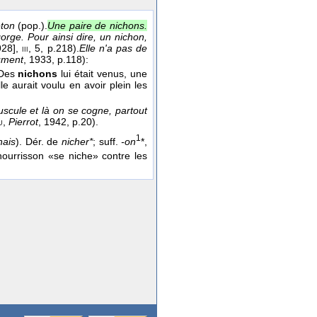
éton
(pop.).
Une paire de nichons.
orge. Pour ainsi dire, un nichon,
928]
,
, 5, p.218).
Elle n'a pas de
iii
ument
, 1933
, p.118):
 Des
nichons
lui était venus, une
le aurait voulu en avoir plein les
ouscule et là on se cogne, partout
,
Pierrot
, 1942
, p.20).
u
1
nais
). Dér. de
nicher*
; suff.
-on
*,
nourrisson «se niche» contre les