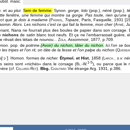
subst. masc.
.
et
au plur.
Sein de femme.
Synon.
gorge, lolo
(pop.),
néné
(pop.),
t
ette fenêtre, une femme qui montre sa gorge. Pas toute, rien qu'une g
pect que je dois à madame
(
,
Topaze
, Paris, Fasquelle
, 1931 [1
Pagnol
asmin. Alors. Les nichons c'est ce qui fait la femme, mon cher
(
,
J
Aymé
enant, Nana ne fourrait plus des boules de papier dans son corsage.
de
nichons
de satin blanc tout neufs. Et ça ne l'embarrassait guère, el
le rêvait des tétais de nounou...
,
Assommoir
, 1877
, p.709.
Zola
ynon. pop. de
poitrine
.
(Avoir) du nichon, tâter du nichon.
Ici l'on se b
les tripes et l'on rit, on tâte de la fesse et l'on palpe du nichon
(
Quenea
iʃ ɔ ̃]. Homon. formes de
nicher.
Étymol. et Hist.
1858 (
,
s.v. né
Larch.
1-5
s seins sont «nichés» dans le corsage (
-
), ou parce que le 
Bl.
W.
mère (
cf.
-
).
Bbg.
Vie étrange Arg. 1931, p.386.
Cellard
Rey
Chautard