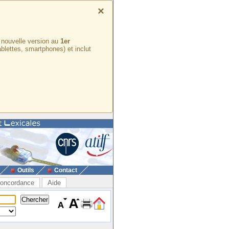
×
e nouvelle version au
1er
ablettes, smartphones) et inclut
Outils
Contact
oncordance
Aide