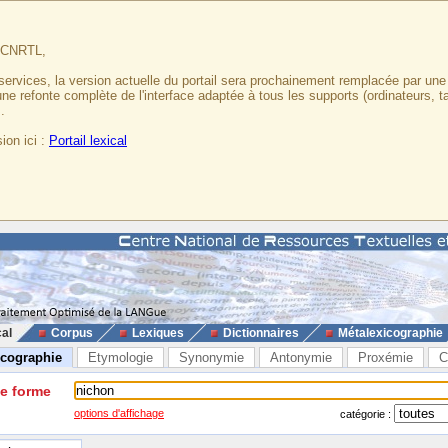
u CNRTL,
services, la version actuelle du portail sera prochainement remplacée par un
 une refonte complète de l'interface adaptée à tous les supports (ordinateurs, t
.
ion ici :
Portail lexical
cal
Corpus
Lexiques
Dictionnaires
Métalexicographie
icographie
Etymologie
Synonymie
Antonymie
Proxémie
C
ne forme
options d'affichage
catégorie :