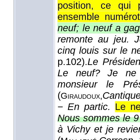
position, ce qui
ensemble numérot
neuf; le neuf a ga
remonte au jeu. J
cinq louis sur le n
p.102).
Le Président
Le neuf? Je ne v
monsieur le Prés
(
Cantique
Giraudoux,
−
En partic.
Le ne
Nous sommes le 9 
à Vichy et je revi