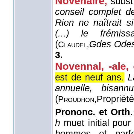
Novénaire,
subst
conseil complet de
Rien ne naîtrait s
(...) le frémis
(
Gdes Odes
Claudel,
3.
Novennal, -ale, 
est de neuf ans.
L
annuelle, bisannu
(
Propriété
Proudhon,
Prononc. et Orth
h
muet initial pou
hommes
et par