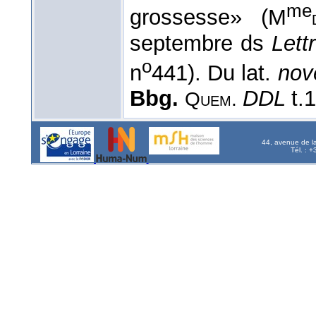
me
grossesse» (M
septembre ds
Lett
o
n
441). Du lat.
no
Bbg.
DDL
t.
Quem.
44, avenue de l
Tél. : 