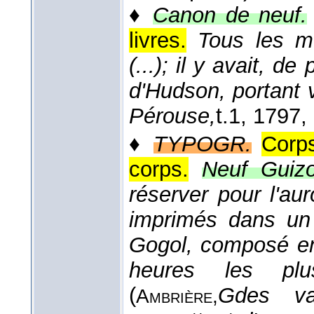
♦
Canon de neuf.
livres.
Tous les m
(...); il y avait, 
d'Hudson, portant 
Pérouse,
t.1
, 1797
,
♦
TYPOGR.
Corps
corps.
Neuf Guizo
réserver pour l'au
imprimés dans un 
Gogol, composé en
heures les pl
(
Gdes va
Ambrière,