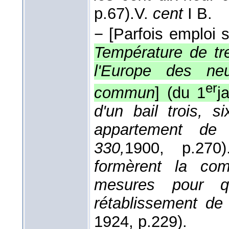
p.67).
V.
cent
I B.
−
[Parfois emploi s
Température de tr
l'Europe des n
er
commun
] (du 1
j
d'un bail trois, s
appartement de
330,
1900
, p.270)
formèrent la com
mesures pour qu
rétablissement de
1924
, p.229).