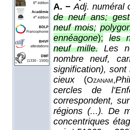
e
8
édition
A. −
Adj. numéral c
Académie
de neuf ans; gest
e
4
édition
neuf mois;
polygo
BDLP
Francophonie
ennéagone
);
les 
BHVF
neuf mille.
Les n
attestations
nombre neuf, car
DMF
(1330 - 1500)
signification), so
cieux
(
Phi
Ozanam,
cercles de l'E
correspondent, sur
régions (...). De
concentriques éta