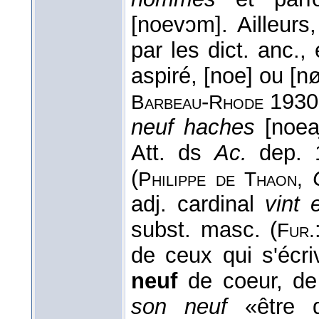
[noevɔm]. Ailleurs
par les dict. anc.,
aspiré, [noe] ou [
-
193
Barbeau
Rhode
neuf haches
[noea
Att. ds
Ac.
dep.
(
Philippe de Thaon,
adj. cardinal
vint
subst. masc. (
Fur.
de ceux qui s'écri
neuf
de coeur, de
son neuf
«être