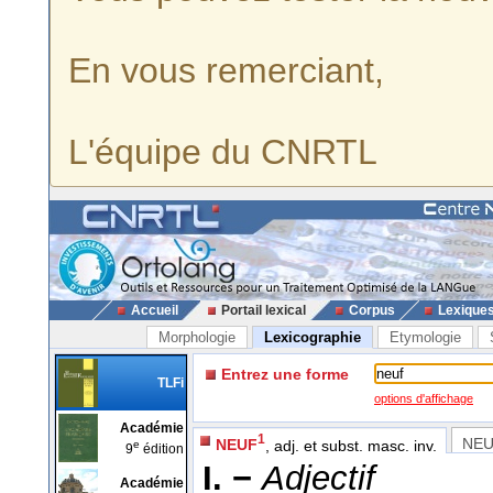
En vous remerciant,
L'équipe du CNRTL
Accueil
Portail lexical
Corpus
Lexique
Morphologie
Lexicographie
Etymologie
Entrez une forme
TLFi
options d'affichage
Académie
1
NE
NEUF
, adj. et subst. masc. inv.
e
9
édition
I. −
Adjectif
Académie