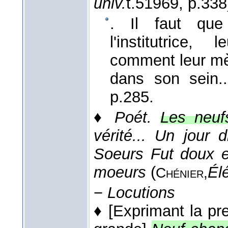
univ.
t.5
1969
, p.338
. Il faut que 
l'institutrice
comment leur mè
dans son sein.
p.285.
♦
Poét.
Les neuf
vérité... Un jour
Soeurs Fut doux e
moeurs
(
Él
Chénier,
−
Locutions
♦
[Exprimant la pre