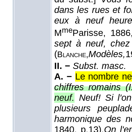
dans les rues et fo
eux à neuf heu
me
M
Parisse
, 1886
sept à neuf, chez
(
Modèles,
1
Blanche,
II. −
Subst. masc.
A. −
Le nombre ne
chiffres romains (I
neuf.
Neuf! Si l'o
plusieurs peuplad
harmonique des 
1840
, p.13).
On l'e