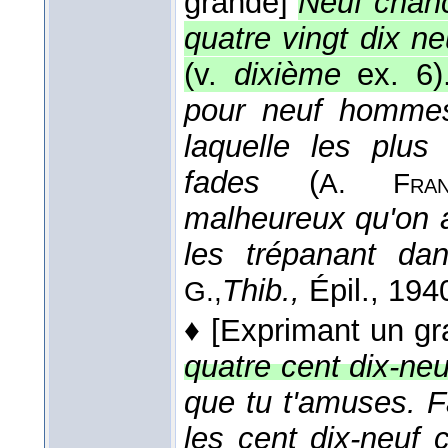
grande]
Neuf chance
quatre vingt dix ne
(v.
dixième
ex. 6)
pour neuf hommes
laquelle les plu
fades
(
A. Fran
malheureux qu'on a
les trépanant d
Thib.,
Épil.
, 194
G.,
♦
[Exprimant un g
quatre cent dix-ne
que tu t'amuses. Fa
les cent dix-neuf