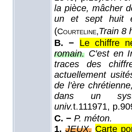
la pièce, mâcher d
un et sept huit e
(
Train 8 
Courteline,
B. −
Le chiffre n
romain.
C'est en I
traces des chiff
actuellement usité
de l'ère chrétienn
dans un syst
univ.
t.11
1971
, p.90
C. −
P. méton.
1.
JEUX.
Carte po