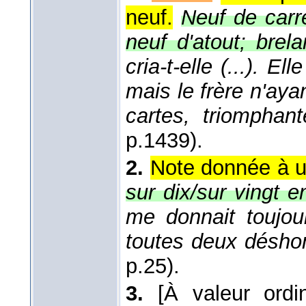
neuf.
Neuf de carre
neuf d'atout; brela
cria-t-elle (...). E
mais le frère n'aya
cartes, triomphan
p.1439).
2.
Note donnée à un
sur dix/sur vingt 
me donnait toujou
toutes deux désh
p.25).
3.
[À valeur ordin