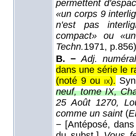
permettent d'espac
«un corps 9 interli
n'est pas interl
compact» ou «un
Techn.
1971
, p.856)
B. −
Adj. numéral
dans une série le 
(noté 9 ou
).
Sy
ix
neuf, tome IX, Char
25 Août 1270, Lo
comme un saint
(
E
−
[Antéposé, dans l
du subst.]
Vous fe