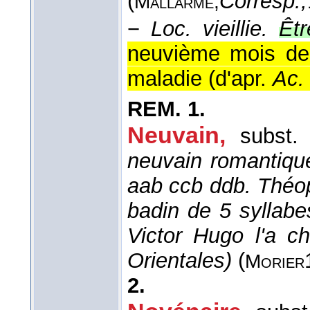
(
Corresp.,
Mallarmé,
−
Loc. vieillie.
Êtr
neuvième mois de
maladie (
d'apr.
Ac
REM.
1.
Neuvain,
subst.
neuvain romantique
aab ccb ddb. Théop
badin de 5 syllabe
Victor Hugo l'a c
Orientales)
(
Morier
2.