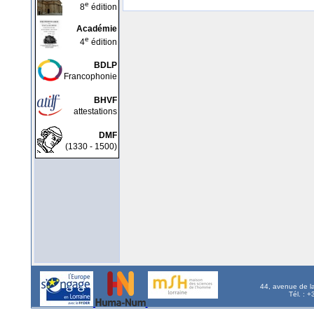
e
8
édition
Académie
e
4
édition
BDLP
Francophonie
BHVF
attestations
DMF
(1330 - 1500)
44, avenue de l
Tél. : 