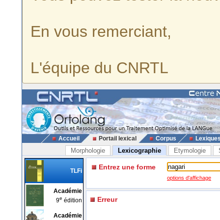
En vous remerciant,
L'équipe du CNRTL
Accueil
Portail lexical
Corpus
Lexique
Morphologie
Lexicographie
Etymologie
Entrez une forme
TLFi
options d'affichage
Académie
e
Erreur
9
édition
Académie