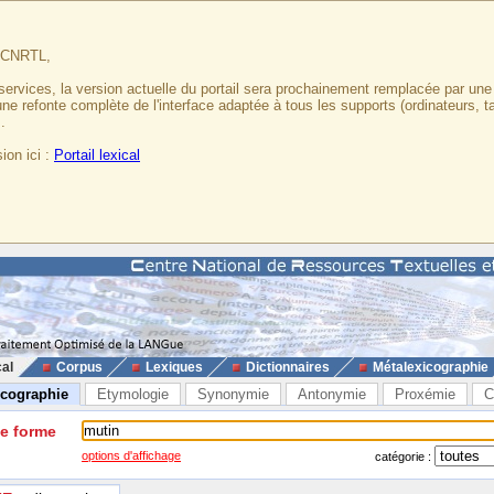
u CNRTL,
services, la version actuelle du portail sera prochainement remplacée par un
 une refonte complète de l'interface adaptée à tous les supports (ordinateurs, t
.
ion ici :
Portail lexical
cal
Corpus
Lexiques
Dictionnaires
Métalexicographie
icographie
Etymologie
Synonymie
Antonymie
Proxémie
C
ne forme
options d'affichage
catégorie :