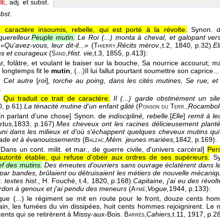
NE
, adj. et subst.
bst.
caractère insoumis, rebelle, qui est porté à la révolte.
Synon.
d
querelleur.
Peuple mutin.
Le Roi (...) monta à cheval, et galopant ver
«Qu'avez-vous, leur dit-il...»
(
Récits mérov.,
t.2
, 1840
, p.32).
El
Thierry,
ns et courageux
(
Hist. vie,
t.3
, 1855
, p.413):
Sand,
ar, folâtre, et voulant le baiser sur la bouche, Sa nourrice accourut; m
 longtemps fit le
mutin
, (...)Il lui fallut pourtant soumettre son caprice..
]
Cet autre
[
roi
]
, torche au poing, dans les cités mutines, Se rue, et 
.
Qui traduit ce trait de caractère.
Il (...) garde obstinément un sil
0
, p.61).
La ténacité mutine d'un enfant gâté
(
Rocambol
Ponson du Terr.,
En parlant d'une chose]
Synon. de
indiscipliné, rebelle.
[
Elle
]
remit à l
rtus,
1833
, p.167).
Mes cheveux ont les racines délicieusement plantée
runi dans les milieux et d'où s'échappent quelques cheveux mutins qui
ade et à évanouissements
(
Mém. jeunes mariées,
1842
, p.169).
Balzac,
[Dans un cont. milit. et mar., de guerre civile, d'univers carcéral]
Per
utorité établie, qui refuse d'obéir aux ordres de ses supérieurs.
S
f des mutins.
Des émeutes d'ouvriers sans ouvrage éclatèrent dans l
 par bandes, brûlaient ou détruisaient les métiers de nouvelle mécaniq
 textes hist.,
H. Fouché, t.4
, 1820
, p.168).
Capitaine, j'ai eu des révo
don à genoux et j'ai pendu des meneurs
(
Vogue,
1944
, p.133):
Aymé,
que (...) le régiment se mit en route pour le front, douze cents ho
in, les fumées du vin dissipées, huit cents hommes rejoignirent. L
cents qui se retirèrent à Missy-aux-Bois.
Cahiers,
t.11
, 1917
, p.2
Barrès,