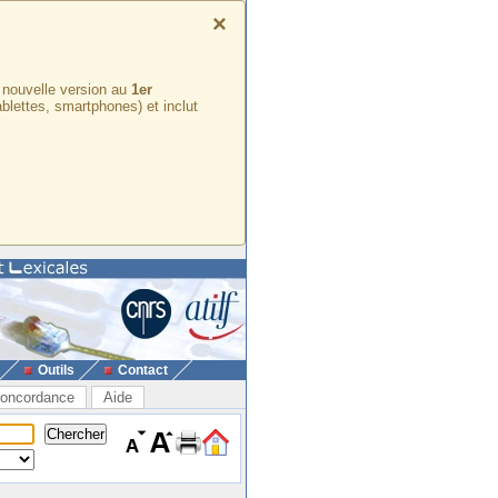
×
e nouvelle version au
1er
ablettes, smartphones) et inclut
Outils
Contact
oncordance
Aide