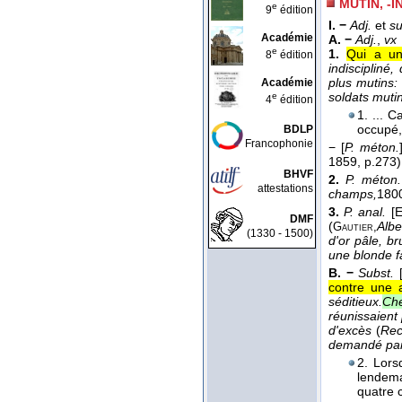
MUTIN, -I
e
9
édition
I. −
Adj.
et
su
Académie
A. −
Adj.
,
vx
e
1.
Qui a un 
8
édition
indiscipliné, 
plus mutins: 
Académie
soldats muti
e
4
édition
1. ... C
occupé,
BDLP
Francophonie
−
[
P. méton.
1859
, p.273)
BHVF
2.
P. méton.
attestations
champs,
180
3.
P. anal.
[
DMF
(
Albe
Gautier,
(1330 - 1500)
d'or pâle, b
une blonde f
B. −
Subst.
contre une a
séditieux.
Che
réunissaient
d'excès
(
Rec.
demandé par
2. Lors
lendema
quatre 