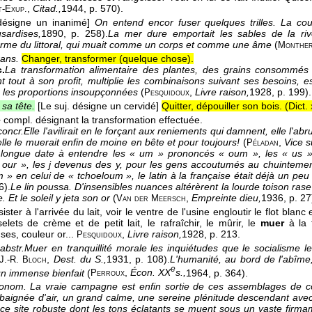
,
Citad.,
1944
, p. 570).
t-Exup.
désigne un inanimé]
On entend encor fuser quelques trilles. La c
sardises,
1890
, p. 258).
La mer dure emportait les sables de la riv
forme du littoral, qui muait comme un corps et comme une âme
(
Monther
rans.
Changer, transformer (quelque chose).
.
La transformation alimentaire des plantes, des grains consommés
t tout à son profit, multiplie les combinaisons suivant ses besoins, 
 les proportions insoupçonnées
(
,
Livre raison,
1928
, p. 199).
Pesquidoux
sa tête.
[Le suj. désigne un cervidé]
Quitter, dépouiller son bois. (
Dict.
 compl. désignant la transformation effectuée.
concr.
Elle l'avilirait en le forçant aux reniements qui damnent, elle l'abrut
lle le muerait enfin de moine en bête et pour toujours!
(
,
Vice s
Péladan
 longue date à entendre les « um » prononcés « oum », les « us »
our », les j devenus des y, pour les gens accoutumés au chuintemen
 » en celui de « tchoeloum », le latin à la française était déjà un pe
6).
Le lin poussa. D'insensibles nuances altérèrent la lourde toison ras
 Et le soleil y jeta son or
(
,
Empreinte dieu,
1936
, p. 27
Van der Meersch
ssister à l'arrivée du lait, voir le ventre de l'usine engloutir le flot bl
elets de crème et de petit lait, le rafraîchir, le mûrir, le
muer
à la 
ses, couleur or...
,
Livre raison,
1928
, p. 213.
Pesquidoux
e
abstr.
Muer en tranquillité morale les inquiétudes que le socialisme leu
,
Dest. du S.,
1931
, p. 108).
L'humanité, au bord de l'abîme,
J.-R. Bloch
e
n immense bienfait
(
,
Écon. XX
s.,
1964
, p. 364).
Perroux
ronom.
La vraie campagne est enfin sortie de ces assemblages de co
 baignée d'air, un grand calme, une sereine plénitude descendant avec
 ce site robuste dont les tons éclatants se muent sous un vaste fi