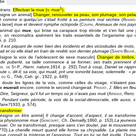
rbe
1
ntrans.
Effectuer la mue (v.
mue
).
ésigne un animal]
Changer, renouveler sa peau, son plumage, son pela
é comme si quelqu'un s'était frotté à sa peinture mal séchée
(
Renard
a larve
]
mue et devient nymphe octopode
(
,
Animaux de nos pays
Coupin
l'animal qui
mue
, qui brise sa carapace trop étroite et s'en fait un
e, on reconnaîtra aisément les traits essentiels de l'organisme qui 
5
, p. 210.
Il est piquant de noter bien des incidents et des vicissitudes de mots
it et où elle était en train de revêtir son dernier plumage
(
Sainte-Beuve
désigne la voix de l'adolescent de sexe masculin]
Changer de timbre,
e de puberté, sa taille commence à se former; ses traits prennent 
,
Harm. nature,
1814
, p. 292).
Tout à coup, Daniel se rappr
n. de St-P.
ute », dit-il; sa voix, qui muait, prit une sonorité basse, solennelle : « j
,
Thib.,
Cah. gr.
, 1922
, p. 649):
 du G.
 doute les lignes de la voix, comme celles du visage, n'étaient pas 
re
muerait
encore, comme le second changerait.
,
J. filles en fle
Proust
Dire, Seigneur, qu'il fut un temps où je n'avais pas mué
(
,
Renc.
Arnoux
.
Pendant cette période, la voix de la social-démocratie, elle aussi,
faire?
1933
, p. 574).
transformer.
désigne un être animé]
Il change d'accent, d'aspect, il se transforme,
 Sa physionomie mue
(
,
Ch. Demailly,
1860
, p. 153).
La jeuness
Goncourt
muer. On se transformait, presque sans s'en douter, par le mouvem
770).
La chenille meurt quand elle forme sa chrysalide. La plante me
e connaît la tristesse et l'angoisse. Tout en lui se fait inutile. Qui