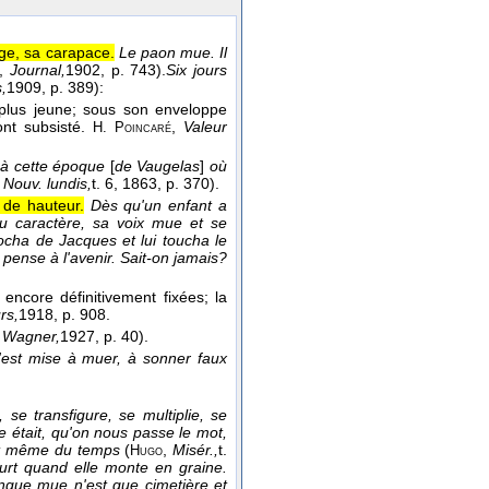
ge, sa carapace.
Le paon mue. Il
,
Journal,
1902
, p. 743).
Six jours
,
1909
, p. 389):
e plus jeune; sous son enveloppe
ont subsisté.
,
Valeur
H. Poincaré
, à cette époque
[
de Vaugelas
]
où
,
Nouv. lundis,
t. 6
, 1863
, p. 370).
 de hauteur.
Dès qu'un enfant a
du caractère, sa voix mue et se
ocha de Jacques et lui toucha le
e pense à l'avenir. Sait-on jamais?
encore définitivement fixées; la
urs,
1918
, p. 908.
 Wagner,
1927
, p. 40).
 s'est mise à muer, à sonner faux
 se transfigure, se multiplie, se
e était, qu'on nous passe le mot,
ent même du temps
(
,
Misér.,
t.
Hugo
urt quand elle monte en graine.
conque mue n'est que cimetière et