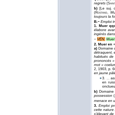
regrets
(
Sain
b)
[Le suj. 
(
,
Mu
Rostand
toujours la 
B.−
Emploi t
1.
Muer qqc
élabore avan
ingérés dans
−
VÉN.
Muer 
2.
Muer en
+
a)
Domaine
détraquent, e
habitués de
prononcés « 
mot « coelum
2
, 1903
, p. 6
en jaune pâle.
3. ... a
en ruiss
onctueu
b)
Domain
possession
(
menace en u
3.
Emploi p
cette nature
s'élevant de