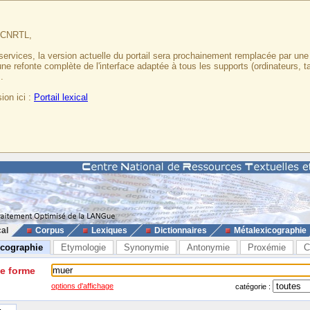
u CNRTL,
services, la version actuelle du portail sera prochainement remplacée par un
 une refonte complète de l'interface adaptée à tous les supports (ordinateurs, t
.
ion ici :
Portail lexical
cal
Corpus
Lexiques
Dictionnaires
Métalexicographie
icographie
Etymologie
Synonymie
Antonymie
Proxémie
C
ne forme
options d'affichage
catégorie :