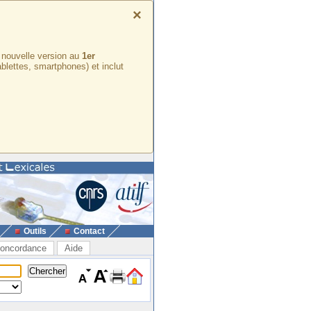
×
e nouvelle version au
1er
ablettes, smartphones) et inclut
Outils
Contact
oncordance
Aide