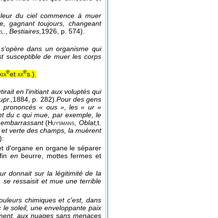
ouleur du ciel commence à muer
e, gagnant toujours, changeant
,
Bestiaires,
1926
, p. 574).
l.
 s'opère dans un organisme qui
est susceptible de muer les corps
e
e
et
s.
).
xix
xx
irait en l'initiant aux voluptés qui
upr.,
1884
, p. 282).
Pour des gens
 prononcés « ous », les « ur »
t du c qui mue, par exemple, le
u embarrassant
(
,
Oblat,
t.
Huysmans
e et verte des champs, la muèrent
):
anc et d'organe en organe le séparer
fin
en
beurre, mottes fermes et
r donnait sur la légitimité de la
 se ressaisit et mue une terrible
uleurs chimiques et c'est, dans
 le soleil, une enveloppante paix
rmament, aux nuages sans menaces