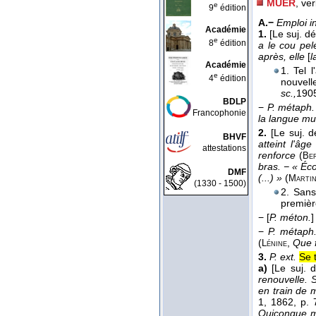
MUER
, ve
e
9
édition
A.−
Emploi i
Académie
1.
[Le suj. d
e
8
édition
a le cou pel
après, elle
[
l
Académie
1. Tel 
e
4
édition
nouvell
sc.,
190
BDLP
−
P. métaph.
Francophonie
la langue mua
2.
[Le suj. 
BHVF
atteint l'âg
attestations
renforce
(
Ber
bras. − « Éco
DMF
(...) »
(
Martin
(1330 - 1500)
2. Sans
premiè
−
[
P. méton.
]
−
P. métaph
(
,
Que 
Lénine
3.
P. ext.
Se 
a)
[Le suj. 
renouvelle.
en train de 
1
, 1862
, p. 
Quiconque mu