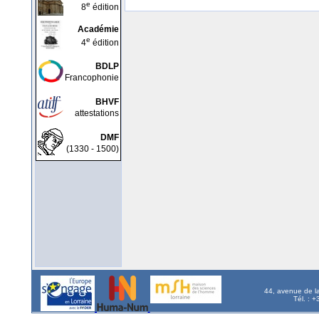
e
8
édition
Académie
e
4
édition
BDLP
Francophonie
BHVF
attestations
DMF
(1330 - 1500)
44, avenue de l
Tél. : 