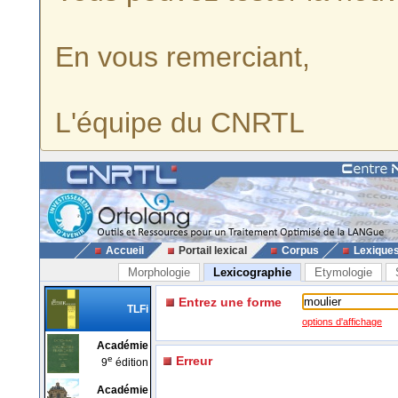
En vous remerciant,
L'équipe du CNRTL
Accueil
Portail lexical
Corpus
Lexique
Morphologie
Lexicographie
Etymologie
Entrez une forme
TLFi
options d'affichage
Académie
e
Erreur
9
édition
Académie