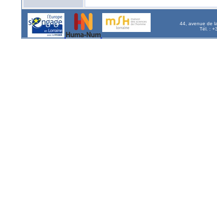
44, avenue de l
Tél. : 