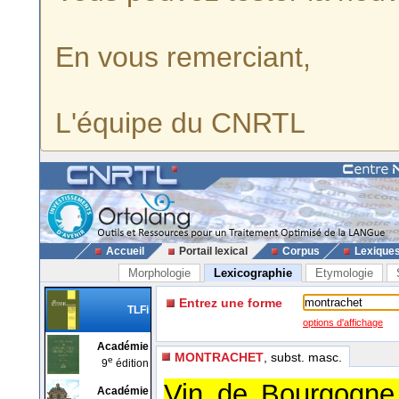
En vous remerciant,
L'équipe du CNRTL
Accueil
Portail lexical
Corpus
Lexique
Morphologie
Lexicographie
Etymologie
Entrez une forme
TLFi
options d'affichage
Académie
MONTRACHET
, subst. masc.
e
9
édition
Vin de Bourgogne 
Académie