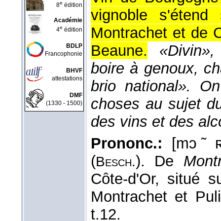
e
8
édition
vignoble s'étend
Académie
Montrachet et de 
e
4
édition
Beaune.
«Divin»,
BDLP
Francophonie
boire à genoux, c
BHVF
attestations
brio national». On
DMF
choses au sujet d
(1330 - 1500)
des vins et des alc
Prononc.:
[mɔ ̃ ʀ
(
). De
Montr
Besch.
Côte-d'Or, situé
Montrachet et Pul
t.12.