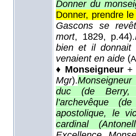
Donner du monseig
Donner, prendre le
Gascons se revêt
mort
, 1829
, p.44).
bien et il donnai
venaient en aide
(
A
♦
Monseigneur
+ 
Mgr
).
Monseigneur l
duc (de Berry, 
l'archevêque (d
apostolique, le vic
cardinal (Antone
Excellence Monse