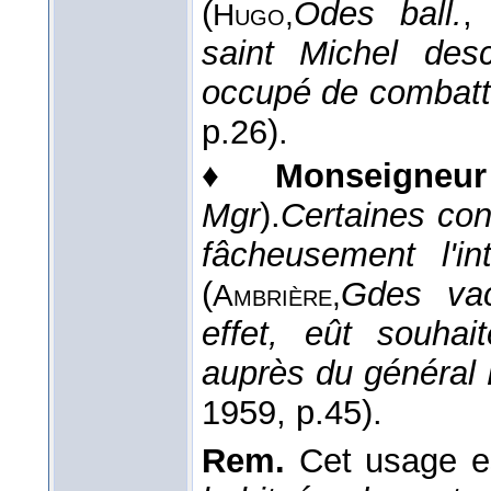
(
Odes ball.
,
Hugo,
saint Michel des
occupé de combatt
p.26).
♦
Monseigneur
Mgr
).
Certaines con
fâcheusement l'i
(
Gdes va
Ambrière,
effet, eût souhai
auprès du général
1959
, p.45).
Rem.
Cet usage e