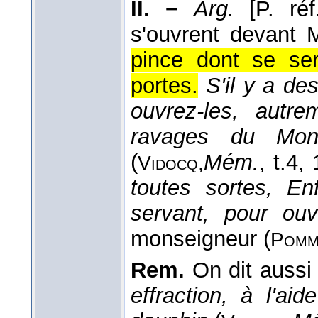
II. −
Arg.
[P. ré
s'ouvrent devant 
pince dont se ser
portes.
S'il y a de
ouvrez-les, autr
ravages du Mons
(
Mém.
, t.4
,
Vidocq,
toutes sortes, E
servant, pour ouv
monseigneur (
Pomm
Rem.
On dit auss
effraction, à l'a