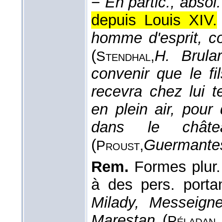
−
En partic., absol.
depuis Louis XIV.
homme d'esprit, 
(
H. Brula
Stendhal,
convenir que le f
recevra chez lui t
en plein air, pour 
dans le châte
(
Guermante
Proust,
Rem.
Formes plur
à des pers. portan
Milady, Messeign
Marestan
(
Péladan