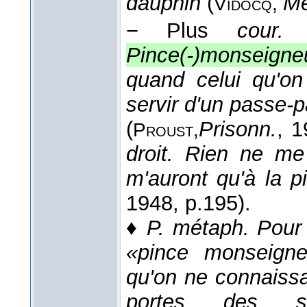
dauphin
(
M
Vidocq,
−
Plus
cour.
Pince(-)monseigne
quand celui qu'on
servir d'un passe-
(
Prisonn.
, 
Proust,
droit. Rien ne me 
m'auront qu'à la 
1948
, p.195).
♦
P. métaph.
Pour 
«pince monseigne
qu'on ne connaissa
portes des s