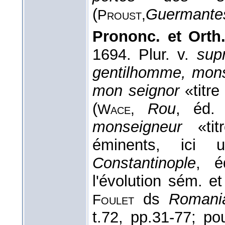
(
Guermante
Proust,
Prononc. et Orth.
1694. Plur. v.
sup
gentilhomme, mons
mon seignor
«titre
(
Rou
, éd. 
Wace,
monseigneur
«tit
éminents, ici 
Constantinople
, é
l'évolution sém. e
ds
Romani
Foulet
t.72, pp.31-77; po