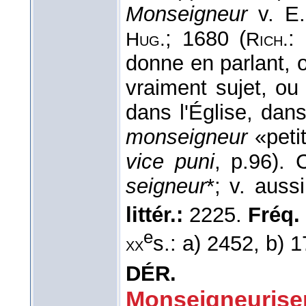
Monseigneur
v. E
; 1680 (
:
Hug.
Rich.
donne en parlant, o
vraiment sujet, ou
dans l'Église, dan
monseigneur
«petit
vice puni
, p.96). 
seigneur
*; v. auss
littér.:
2225.
Fréq. 
e
s.: a) 2452, b) 
xx
DÉR.
Monseigneuriser