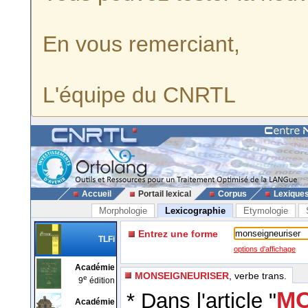
En vous remerciant,
L'équipe du CNRTL
Accueil
Portail lexical
Corpus
Lexique
Morphologie
Lexicographie
Etymologie
Entrez une forme
TLFi
options d'affichage
Académie
MONSEIGNEURISER
, verbe trans.
e
9
édition
MO
* Dans l'article "
Académie