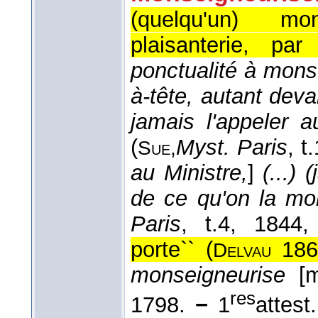
(quelqu'un) mo
plaisanterie, par f
ponctualité à mons
à-tête, autant deva
jamais l'appeler 
(
Myst. Paris
, t
Sue,
au Ministre,
]
(...)
de ce qu'on la mon
Paris
, t.4
, 1844
,
porte`` (
186
Delvau
monseigneurise
[m
res
1798.
−
1
attest