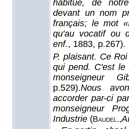
habitué, de notr
devant un nom pro
français; le mot 
qu'au vocatif ou 
enf.
, 1883, p.267).
P. plaisant.
Ce Roi
qui pend. C'est l
monseigneur Gib
p.529).
Nous avons
accorder par-ci pa
monseigneur Pro
Industrie
(
A
Baudel.,