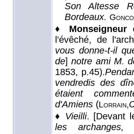
Son Altesse R
Bordeaux.
Gonco
♦
Monseigneur
l'évêché, de l'arc
vous donne-t-il q
de
]
notre ami M. d
1853
, p.45).
Pendan
vendredis des dîn
étaient commen
d'Amiens
(
C
Lorrain,
♦
Vieilli
.
[Devant l
les archanges, 