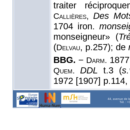
traiter récipro
Des Mot
Callières,
1704 iron.
monsei
monseigneur» (
Tr
(
, p.257); de
Delvau
BBG.
−
1877
Darm.
DDL
t.3 (
s
Quem.
1972 [1907] p.114,
44, avenue de l
Tél. : 