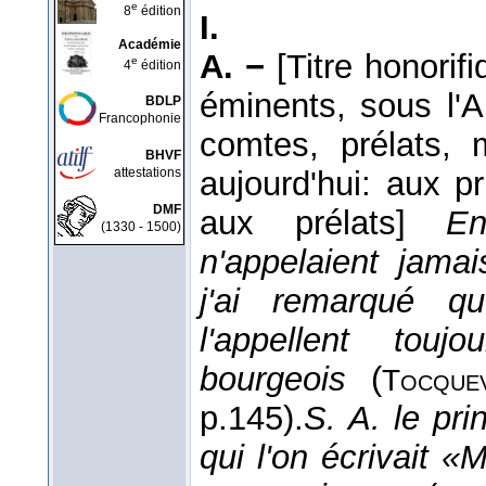
e
8
édition
I.
Académie
A. −
[Titre honori
e
4
édition
éminents, sous l'
BDLP
Francophonie
comtes, prélats, 
BHVF
attestations
aujourd'hui: aux p
DMF
aux prélats]
En
(1330 - 1500)
n'appelaient jama
j'ai remarqué q
l'appellent tou
bourgeois
(
Tocquev
p.145).
S. A. le pri
qui l'on écrivait 