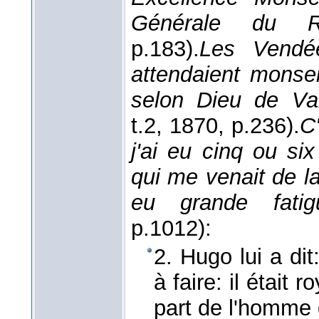
Générale du R
p.183).
Les Vendée
attendaient monse
selon Dieu de Val
t.2
, 1870
, p.236).
C'
j'ai eu cinq ou si
qui me venait de l
eu grande fatig
p.1012):
2. Hugo lui a dit
à faire: il était 
part de l'homme qu