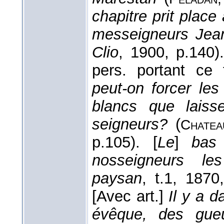
chapitre prit place a
messeigneurs Jea
Clio
, 1900, p.140
pers. portant ce 
peut-on forcer les
blancs que laiss
seigneurs?
(
Chatea
p.105). [
Le
]
bas
nosseigneurs le
paysan
, t.1, 1870
[Avec art.]
Il y a 
évêque, des gue