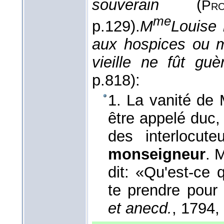
souverain
(
Pro
me
p.129).
M
Louise 
aux hospices ou 
vieille ne fût gu
p.818):
1. La vanité de
être appelé duc, 
des interlocute
monseigneur
. 
dit: «Qu'est-ce 
te prendre pour
et anecd.
, 1794
,