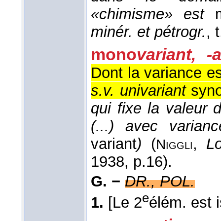
«chimisme» est
m
minér. et pétrogr.
, 
mono
variant, -a
Dont la variance est
s.v. univariant
syno
qui fixe la valeur
(...) avec varia
variant
)
(
,
L
Niggli
1938
, p.16).
G. −
DR., POL.
e
1.
[Le 2
élém. est i