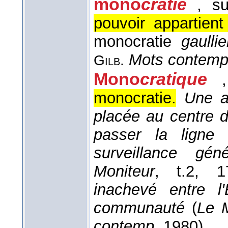
mono
cratie
, su
pouvoir appartien
monocratie
gaulli
Mots contemp
Gilb.
Mono
cratique
monocratie.
Une a
placée au centre d
passer la ligne
surveillance gén
Moniteur
, t.2
, 1
inachevé entre l'
communauté
(
Le 
contemp.
1980).