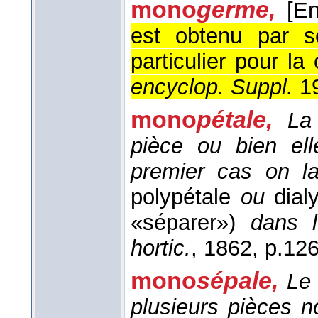
mono
germe,
[En
est obtenu par s
particulier pour la
encyclop. Suppl.
1
mono
pétale,
La
pièce ou bien el
premier cas on la
polypétale
ou
dialy
«séparer»)
dans 
hortic.
, 1862
, p.126
mono
sépale,
Le 
plusieurs pièces