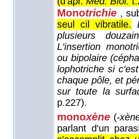
(
d'apr.
Méd. Biol.
t.
Mono
trichie
, su
seul cil vibratile.
plusieurs douzain
L'insertion monotr
ou bipolaire (céphal
lophotriche si c'es
chaque pôle, et péri
sur toute la surfa
p.227).
mono
xène
(
-xèn
parlant d'un paras