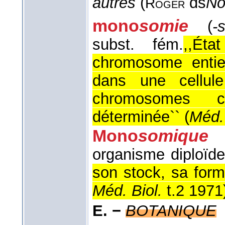
autres
(
ds
No
Roger
mono
somie
(
-
subst. fém.
,,Ét
chromosome entier
dans une cellul
chromosomes c
déterminée`` (
Méd.
Mono
somique
organisme diploïde
son stock, sa form
Méd. Biol.
t.2 1971
E. −
BOTANIQUE