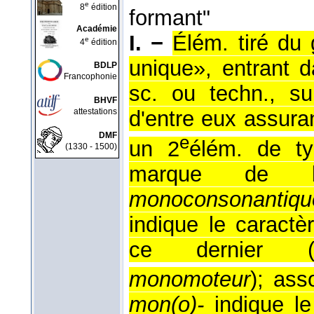
e
8
édition
formant"
Académie
I. −
Élém. tiré du 
e
4
édition
unique», entrant 
BDLP
Francophonie
sc. ou techn., su
BHVF
attestations
d'entre eux assura
DMF
e
un 2
élém. de t
(1330 - 1500)
marque de l'
monoconsonantiqu
indique le caractè
ce dernier 
monomoteur
); ass
mon(o)-
indique le