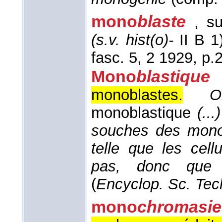
mono
blaste
, s
(s.v. hist(o)-
II B 1)
fasc. 5, 2 1929, p.
Mono
blastique
monoblastes.
O
monoblastique
(..
souches des mono
telle que les cell
pas, donc que s
(
Encyclop. Sc. Tec
mono
chromasie