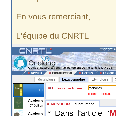
En vous remerciant,
L'équipe du CNRTL
Accueil
Portail lexical
Corpus
Lexique
Morphologie
Lexicographie
Etymologie
Entrez une forme
TLFi
options d'affichage
Académie
MONOPRIX
, , subst. masc. .
e
9
édition
M
* Dans l'article "
Académie