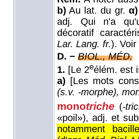
b)
Au lat. du gr.
α)
adj. Qui n'a qu
décoratif caractér
Lar. Lang. fr.
). Voir
D. −
BIOL., MÉD.
e
1.
[Le 2
élém. est i
a)
[Les mots const
(s.v. -morphe), mo
mono
triche
(
-tri
«poil»)
, adj. et su
notamment bacille