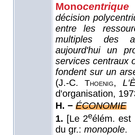
Mono
centrique
décision polycentr
entre les ressou
multiples des a
aujourd'hui un p
services centraux o
fondent sur un ars
(
J.-C.
,
L'
Thoenig
d'organisation
, 197
H. −
ÉCONOMIE
e
1.
[Le 2
élém. est 
du gr.:
monopole
.