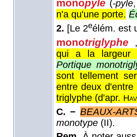
mono
pyle
(
-pyle
n'a qu'une porte.
É
e
2.
[Le 2
élém. est 
mono
triglyphe
qui a la largeur 
Portique monotrig
sont tellement ser
entre deux d'entre
triglyphe (
d'apr.
Hav
C. −
BEAUX-ART
monotype
(II).
Rem.
À noter auss