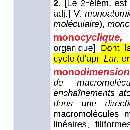
e
2.
[Le 2
élém. est 
adj.]
V.
monoatomi
moléculaire
),
monon
mono
cyclique,
organique]
Dont l
cycle (
d'apr.
Lar. e
mono
dimensionn
de macromoléc
enchaînements ato
dans une direct
macromolécules m
linéaires, filifor