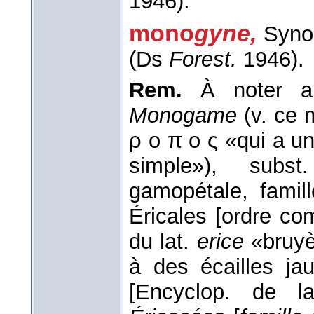
1946).
mono
gyne,
Syno
(Ds
Forest.
1946).
Rem.
À noter a
Monogame
(v. ce 
ρ ο π ο ς «qui a u
simple»), subst
gamopétale, famil
Éricales [ordre c
du lat.
erice
«bruyèr
à des écailles ja
[Encyclop. de l