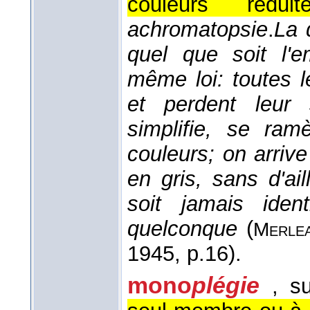
couleurs rédu
achromatopsie
.
La 
quel que soit l'e
même loi: toutes l
et perdent leur 
simplifie, se ra
couleurs; on arri
en gris, sans d'ai
soit jamais iden
quelconque
(
Merle
1945
, p.16).
mono
plégie
, s