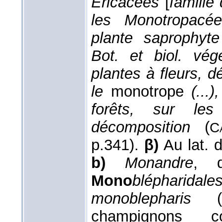
Éricacées
[
famille
les Monotropacé
plante saprophyte
Bot. et biol. végé
plantes à fleurs, 
le
monotrope
(...
forêts, sur les
décomposition
(
C
p.341).
β)
Au lat. d
b)
Monandre
, 
Mono
blépharidale
monoblepharis
(
champignons 