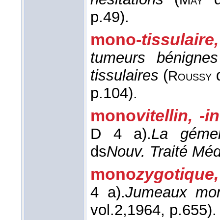
p.49).
mono-
tissulaire,
tumeurs bénignes
tissulaires
(
Roussy
p.104).
mono
vitellin, -i
D 4 a).
La gémell
ds
Nouv. Traité Méd
mono
zygotique,
4 a).
Jumeaux mon
vol.2,
1964
, p.655).