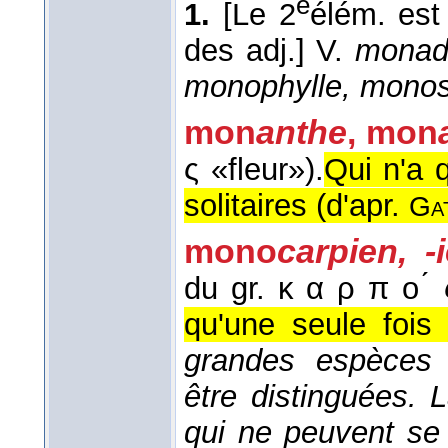
e
1.
[Le 2
élém. est
des adj.]
V.
monad
monophylle, mono
mon
anthe
,
mon
ς «fleur»).
Qui n'a q
solitaires (
d'apr.
Ga
mono
carpien, -
du gr. κ α ρ π ο ́ ς
qu'une seule fois 
grandes espèces 
être distinguées. 
qui ne peuvent se 