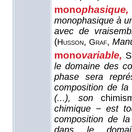
mono
phasique,
monophasique à un 
avec de vraisemb
(
,
,
Manu
Husson
Graf
mono
variable,
S
le domaine des co
phase sera représ
composition de la
(...), son
chimi
chimique − est to
composition de la
dans le domai