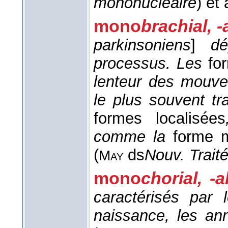
mononucléaire
) et 
mono
brachial, -
parkinsoniens
]
d
processus. Les
for
lenteur des mouve
le plus souvent tr
formes localisées
comme la
forme m
(
ds
Nouv. Trait
May
mono
chorial, -a
caractérisés par l
naissance, les ann