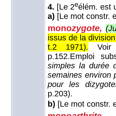
e
4.
[Le 2
élém. est 
a)
[Le mot constr. e
mono
zygote,
(J
issus de la divisio
t.2 1971
).
Voi
p.152.
Emploi subs
simples la durée 
semaines environ 
pour les dizygote
p.203).
b)
[Le mot constr. 
mono
arthrite
,