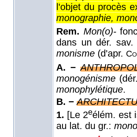
l'objet du procès e
monographie, mon
Rem.
Mon(o)-
fonc
dans un dér. sa
monisme
(d'apr.
Co
A. −
ANTHROPOL
monogénisme
(dér
monophylétique
.
B. −
ARCHITECT
e
1.
[Le 2
élém. est i
au lat. du gr.:
monol