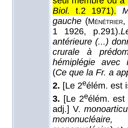
seul membre ou à u
Biol.
t.2 1971
).
M
gauche
(
Ménétrier
1 1926
, p.291).
L
antérieure (...) do
crurale à prédom
hémiplégie avec 
(
Ce que la Fr. a ap
e
2.
[Le 2
élém. est i
e
3.
[Le 2
élém. est 
adj.]
V.
monoarticul
mononucléaire,