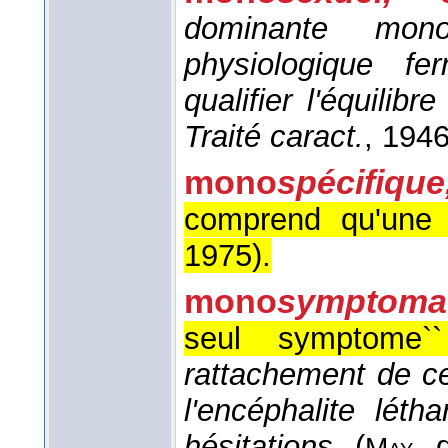
dominante mono
physiologique fe
qualifier l'équilib
Traité caract.
, 194
mono
spécifique
comprend qu'une 
1975
).
mono
symptomat
seul symptome`
rattachement de 
l'encéphalite lét
hésitations
(
d
May