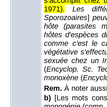
s'accomplit chez 
1971
).
Les diff
Sporozoaires
]
peuv
hôte (parasites m
hôtes d'espèces di
comme c'est le c
végétative s'effect
sexuée chez un I
(
Encyclop. Sc. Te
monoxène
(
Encycl
Rem.
À noter aussi
b)
[Les mots const
monogénie
(comp