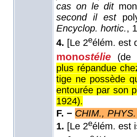
cas on le dit
mon
second il est
pol
Encyclop. hortic.
, 
e
4.
[Le 2
élém. est d
mono
stélie
(d
plus répandue chez
tige ne possède qu
entourée par son p
1924
).
F. −
CHIM., PHYS.
e
1.
[Le 2
élém. est i