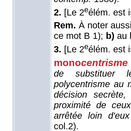
e
2.
[Le 2
élém. est i
Rem.
À noter auss
ce mot B 1);
b)
au l
e
3.
[Le 2
élém. est i
mono
centrisme
de substituer 
polycentrisme
au
décision secrète,
proximité de ceux
arrêtée loin d'eux
col.2).