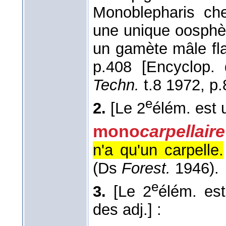
Monoblepharis ch
une unique oosphè
un gamète mâle fla
p.408 [Encyclop.
Techn.
t.8 1972, p.
e
2.
[Le 2
élém. est u
mono
carpellaire
n'a qu'un carpelle.
(Ds
Forest.
1946).
e
3.
[Le 2
élém. est
des adj.]
: