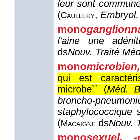
leur sont communes
(
,
Embryol.
Caullery
mono
ganglionna
l'aine une adénit
ds
Nouv. Traité Méd
mono
microbien,
qui est caractér
microbe`` (
Méd. Bi
broncho-pne
staphylococcique s
(
ds
Nouv. 
Macaigne
mono
sexuel, -e