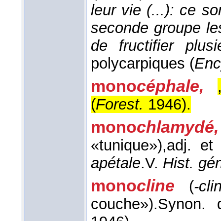
leur vie (...): ce s
seconde groupe les
de fructifier plu
polycarpiques (
Enc
mono
céphale,
(
Forest.
1946
).
mono
chlamydé,
«tunique»),
adj. et
apétale
.
V.
Hist. gén
mono
cline
(
-cli
couche»).
Synon.