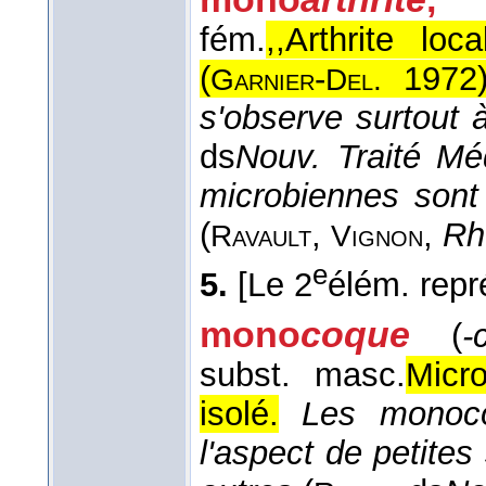
fém.
,,Arthrite loc
(
-
1972
Garnier
Del.
s'observe surtout 
ds
Nouv. Traité Mé
microbiennes sont
(
,
,
Rh
Ravault
Vignon
e
5.
[Le 2
élém. repr
mono
coque
(
-
subst. masc.
Micr
isolé.
Les monoco
l'aspect de petite