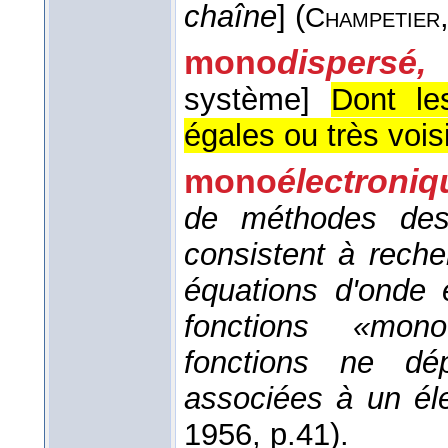
chaîne
] (
Champetier
mono
dispersé, 
système]
Dont le
égales ou très vois
mono
électroniq
de méthodes des 
consistent à rech
équations d'onde 
fonctions «monoé
fonctions ne dé
associées à un él
1956
, p.41).