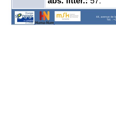
abs. littér.:
57.
44, avenue de l
Tél. : 