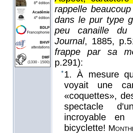
e
8
édition
rappelle beaucoup 
Académie
dans le pur type g
e
4
édition
peu canaille du 
BDLP
Francophonie
Journal
, 1885
, p.5
BHVF
attestations
frappe par sa mo
DMF
p.291):
(1330 - 1500)
1. À mesure qu
voyait une cam
«coquettes», de
spectacle d
incroyable en
bicyclette!
Month