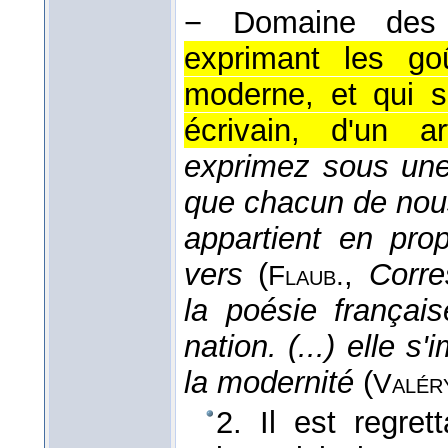
− Domaine de
exprimant les go
moderne, et qui s
écrivain, d'un art
exprimez sous une
que chacun de nou
appartient en pro
vers
(
,
Corre
Flaub.
la poésie français
nation. (...) elle
la modernité
(
Valér
2. Il est regre