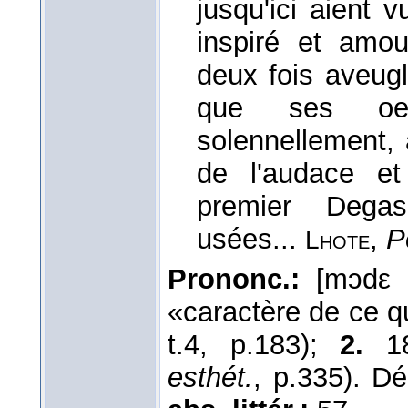
jusqu'ici aient
inspiré et amo
deux fois aveugl
que ses oeu
solennellement, 
de l'audace e
premier Degas
usées...
,
P
Lhote
Prononc.:
[mɔdε ʀ
«caractère de ce q
t.4, p.183);
2.
18
esthét.
, p.335). D