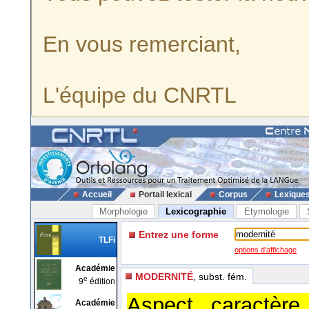
En vous remerciant,
L'équipe du CNRTL
Accueil
Portail lexical
Corpus
Lexique
Morphologie
Lexicographie
Etymologie
Entrez une forme
TLFi
options d'affichage
Académie
MODERNITÉ
, subst. fém.
e
9
édition
Aspect, caractère
Académie