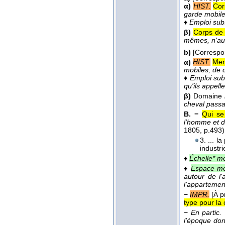
α)
HIST.
Cor
garde mobile,
♦
Emploi subst
β)
Corps de 
mêmes, n'aur
b)
[Corresp
α)
HIST.
Mem
mobiles, de 
♦
Emploi subs
qu'ils appel
β)
Domaine
cheval passa
B. −
Qui se
l'homme et d
1805
, p.493)
3. ... l
industri
♦
Échelle* mo
♦
Espace mo
autour de l
l'appartemen
−
IMPR.
[À p
type pour la
−
En partic.
l'époque dont