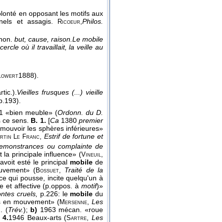
 volonté en opposant les motifs aux
onnels et assagis.
Philos.
Ricoeur,
non.
but, cause, raison.
Le mobile
cle où il travaillait, la veille au
1888
).
lowert
tic.).
Vieilles frusques (...) vieille
 p.193).
1 «bien meuble» (
Ordonn. du D.
ns ce sens.
B. 1.
[
Ca
1380
premier
 mouvoir les sphères inférieures»
Estrif de fortune et
rtin Le Franc,
emonstrances ou complainte de
la principale influence» (
Vineuil,
avoit esté le principal
mobile
de
ouvement» (
Traité de la
Bossuet,
ce qui pousse, incite quelqu'un à
 et affective (p.oppos. à
motif
)»
ntes cruels,
p.226: le
mobile
du
s en mouvement» (
Les
Mersenne,
. (
Trév.
);
b)
1963 mécan. «roue
;
4.
1946 Beaux-arts (
Les
Sartre,