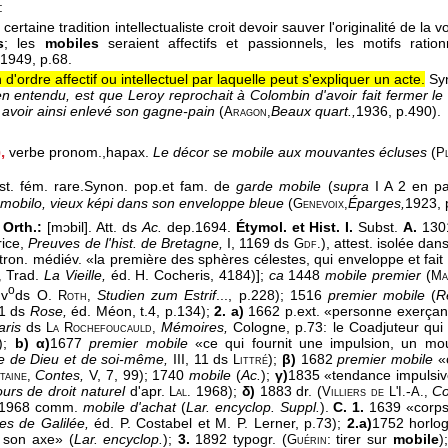
:
certaine tradition intellectualiste croit devoir sauver l'originalité de la
s
; les
mobiles
seraient affectifs et passionnels, les motifs rati
1949
, p.68.
d'ordre affectif ou intellectuel par laquelle peut s'expliquer un acte.
Sy
n entendu, est que Leroy reprochait à Colombin d'avoir fait fermer le cer
ui avoir ainsi enlevé son gagne-pain
(
Beaux quart.,
1936
, p.490).
Aragon,
,
verbe pronom.,
hapax.
Le décor se mobile aux mouvantes écluses
(
P
st. fém. rare.
Synon. pop.et fam. de
garde mobile
(
supra
I A 2 en par
 mobilo, vieux képi dans son enveloppe bleue
(
Éparges,
1923
,
Genevoix,
 Orth.:
[mɔbil]. Att. ds
Ac.
dep.1694.
Étymol. et Hist. I.
Subst.
A.
130
ice,
Preuves de l'hist. de Bretagne,
I, 1169 ds
), attest. isolée da
Gdf.
tron. médiév. «la première des sphères célestes, qui enveloppe et fait
Trad.
La Vieille,
éd. H. Cocheris, 4184)];
ca
1448
mobile premier
(
e,
Ma
o
 v
ds O.
Studien zum Estrif
..., p.228); 1516
premier mobile
(
R
Roth,
21 ds
Rose,
éd. Méon, t.4, p.134);
2. a)
1662 p.ext. «personne exerçant 
aris
ds
Mémoires,
Cologne, p.73: le Coadjuteur qui 
La Rochefoucauld,
e);
b) α)
1677
premier mobile
«ce qui fournit une impulsion, un m
e de Dieu et de soi-même,
III, 11 ds
);
β)
1682
premier mobile
«
Littré
Contes,
V, 7, 99); 1740
mobile
(
Ac.
);
γ)
1835 «tendance impulsive
taine,
urs de droit naturel
d'apr.
1968);
δ)
1883 dr. (
-
Co
Lal.
Villiers de L'I.
A.,
1968 comm.
mobile d'achat
(
Lar. encyclop. Suppl.
).
C. 1.
1639 «corp
s de Galilée,
éd. P. Costabel et M. P. Lerner, p.73);
2.a)
1752 horlog
 son axe» (
Lar. encyclop.
);
3.
1892 typogr. (
: tirer sur
mobile
)
Guérin