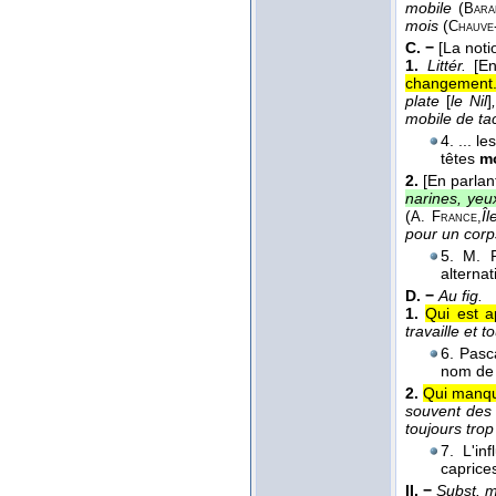
mobile
(
Bara
mois
(
Chauve
C. −
[La not
1.
Littér.
[E
changement
plate
[
le Nil
]
mobile de ta
4. ... l
têtes
m
2.
[En parlan
narines, yeu
(
Îl
A. France,
pour un corp
5. M. 
alternat
D. −
Au fig.
1.
Qui est a
travaille et 
6. Pasc
nom de s
2.
Qui manque
souvent des 
toujours trop
7. L'in
caprice
II. −
Subst. 