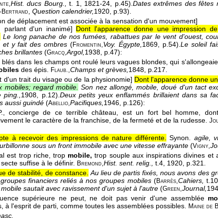
Hist. ducs Bourg.,
t. 1
, 1821-24
, p.45).
Dates extrêmes des fêtes m
nte,
-
,
Question calendrier,
1920
, p.93).
Bertrand
ion de déplacement est associée à la sensation d'un mouvement]
n parlant d'un inanimé]
Dont l'apparence donne une impression d
.
Le long panache de nos fumées, rabattues par le vent d'ouest, cour
, et y fait des ombres
(
Voy. Égypte,
1869
, p.54).
Le soleil fa
Fromentin,
ches brillantes
(
Argol,
1938
, p.47):
Gracq,
es blés dans les champs ont roulé leurs vagues blondes, qui s'allongeaien
obiles
des épis.
Champs et grèves,
1848
, p.217.
Flaub.,
t d'un trait du visage ou de la physionomie]
Dont l'apparence donne une
x mobiles; regard mobile.
Son nez allongé, mobile, doué d'un tact exq
e ping.,
1908
, p.12).
Deux petits yeux enflammés brillaient dans sa f
s aussi guindé
(
Pacifiques,
1946
, p.126):
Abellio,
P., concierge de ce terrible château, est un fort bel homme, do
ivement le caractère de la franchise, de la fermeté et de la rudesse.
Jo
pte à recevoir des impressions de nature différente.
Synon.
agile, vi
tourbillonne sous un front immobile avec une vitesse effrayante
(
Jo
Vigny,
al est trop riche, trop
mobile,
trop souple aux inspirations divines et 
ecte suffise à le définir.
Hist. sent. relig.,
t.4
, 1920
, p.321.
Bremond,
 de stabilité, de constance.
Au lieu de partis fixés, nous avons des g
groupes financiers reliés à nos groupes mobiles
(
Cahiers,
t.10
Barrès,
 mobile sautait avec ravissement d'un sujet à l'autre
(
Journal,
19
Green,
fluence supérieure ne peut, ne doit pas venir d'une assemblée
mo
s, à l'esprit de parti, comme toutes les assemblées possibles.
Maine de B
masc.