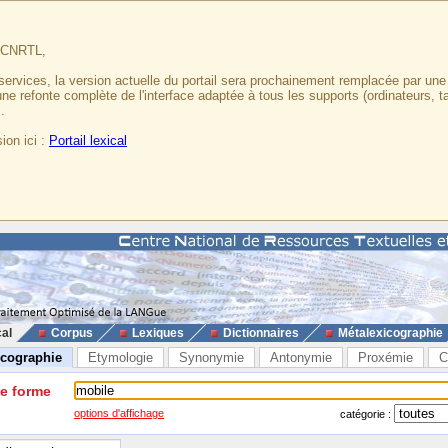
u CNRTL,
services, la version actuelle du portail sera prochainement remplacée par un
 une refonte complète de l'interface adaptée à tous les supports (ordinateurs, t
.
ion ici :
Portail lexical
cal
Corpus
Lexiques
Dictionnaires
Métalexicographie
icographie
Etymologie
Synonymie
Antonymie
Proxémie
C
ne forme
options d'affichage
catégorie :