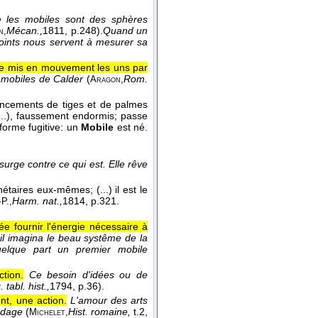
 les mobiles sont des sphères
Mécan.,
1811
, p.248).
Quand un
n,
points nous servent à mesurer sa
re mis en mouvement les uns par
s mobiles de Calder
(
Rom.
Aragon,
gencements de tiges et de palmes
(...), faussement endormis; passe
 forme fugitive: un
Mobile
est né.
surge contre ce qui est. Elle rêve
étaires eux-mêmes; (...) il est le
-
Harm. nat.,
1814
, p.321.
P.,
e fournir l'énergie nécessaire à
s il imagina le beau systême de la
quelque part un premier mobile
tion.
Ce besoin d'idées ou de
 tabl. hist.,
1794
, p.36).
nt, une action.
L'amour des arts
andage
(
Hist. romaine,
t.2
,
Michelet,