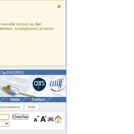
×
e nouvelle version au
1er
ablettes, smartphones) et inclut
Outils
Contact
oncordance
Aide