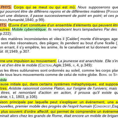
 PHYS.
Corps qui se meut ou qui est mû.
Nous supposerons que
i pourront être de différens rayons et de différentes matières
(
Poisso
urt une distance, il passe successivement de point en point; et ces 
Humanité,
1840
, p.99).
eroux,
RTS.
Œuvre d'art constituée d'un ensemble d'éléments qui peuvent êt
autres.
Mobile cybernétique.
Ils remplacent leurs lampadaires Par de
 p.222):
 des matières inconsistantes et viles il [Calder] monte d'étranges a
Ce sont des résonateurs, des pièges; ils pendent au bout d'une ficelle 
on errant, il s'y empêtre, les anime, ils le canalisent et lui donnent une
it. III,
1949
, p.307.
nne une impulsion au mouvement.
La jeunesse est anarchiste. Elle s'in
 et d'en être le mobile
(
Aigle,
1946
,
, 4, p.349):
Cocteau,
ii
ous les êtres sublunaires sont ordonnés au soleil, comme les corps plan
de tous leurs mouvements comme de celui de notre globe.
Bern. de St
bile
ause initiale qui, dans certains systèmes métaphysiques, est supposé
tres.
Aristote raisonnoit comme Platon, sur l'origine de l'univers; mai
êtres, et remontant d'action en action, il prouva qu'il existe 
énie,
t.1
, 1803
, p.106).
ison principale par laquelle peut s'expliquer un événement, une ac
ouvelles, premier mobile des progrès de l'esprit humain
(
Esq.
Condorcet,
e plus souvent d'ordre affectif, qui permet de comprendre un événeme
minait alors chez les grands de Rome, était encore un mobile de brig