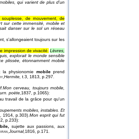
obiles, qui varient de plus d'un
e souplesse, de mouvement, de
t sur cette immensité, mobile et
isait danser sur le sol un réseau
t, s'allongeaient toujours sur les
 impression de vivacité.
Lèvres,
uis, explorait le monde sensible
ace plissée, étonnamment mobile
nt la physionomie
mobile
prend
Hermite,
t.3
, 1813
, p.297.
uy,
f.
Mon cerveau, toujours mobile,
urn. poète,
1837
, p.1065):
au travail de la grâce pour qu'un
roupements mobiles, instables. Et
, 1914
, p.303).
Mon esprit qui fut
42
, p.233):
bile,
sujette aux passions, aux
Journal,
1816
, p.171.
iran,