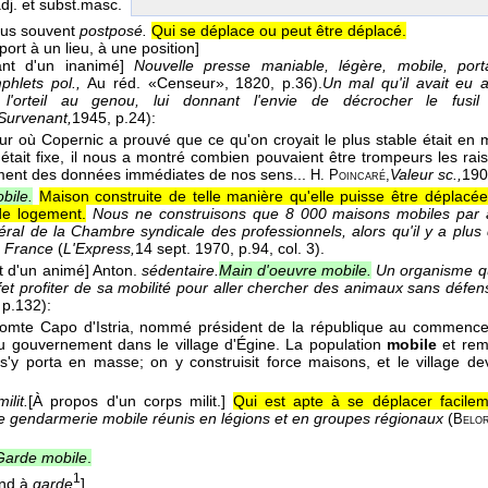
adj. et subst.masc.
plus souvent
postposé.
Qui se déplace ou peut être déplacé.
port à un lieu, à une position]
ant d'un inanimé]
Nouvelle presse maniable, légère, mobile, por
phlets pol.,
Au réd. «Censeur»
, 1820
, p.36).
Un mal qu'il avait eu 
 l'orteil au genou, lui donnant l'envie de décrocher le fus
Survenant,
1945
, p.24):
our où Copernic a prouvé que ce qu'on croyait le plus stable était en
e
était fixe, il nous a montré combien pouvaient être trompeurs les ra
ment des données immédiates de nos sens...
Valeur sc.,
190
H. Poincaré,
bile.
Maison construite de telle manière qu'elle puisse être déplacée
de logement.
Nous ne construisons que 8
000 maisons mobiles par 
ral de la Chambre syndicale des professionnels, alors qu'il y a plus
a France
(
L'Express,
14 sept. 1970
, p.94, col. 3).
t d'un animé]
Anton.
sédentaire.
Main d'oeuvre mobile.
Un organisme qui
fet profiter de sa mobilité pour aller chercher des animaux sans défen
 p.132):
omte Capo d'Istria, nommé président de la république au commencem
u gouvernement dans le village d'Égine. La population
mobile
et rem
 s'y porta en masse; on y construisit force maisons, et le village dev
milit.
[À propos d'un corps milit.]
Qui est apte à se déplacer facilem
 gendarmerie mobile réunis en légions et en groupes régionaux
(
Belor
Garde mobile
.
1
ond à
garde
]