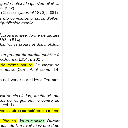
garde nationale qui s'en allait; la
48
, p.32).
é
(
Journal,
1870
, p.681).
Goncourt,
s été complètes et sûres d'elles-
épublicaine mobile.
e
corps d'armée, formé de gardes
892
, p.514).
es francs-tireurs et des mobiles,
, un groupe de gardes mobiles à
Journal,
1934
, p.282).
ud,
s de même nature.
Le larynx de
es autres
(
Anat. comp.,
t.4
,
Cuvier,
s doit varier parmi les différentes
oir de circulation, aménagé tout
les de rangement, le centre de
, col. 1).
avec d'autres caractères du même
e Pâques.
Jours mobiles.
Durant
jour de l'an avait ainsi une date