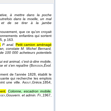
tative, à mettre dans la poche
autrefois dans la moelle, un mal
il et de se tirer à la jambe
 mouvement, que ce qu'on croyait
isonnements enfantins qui sortent
5
, p.163.
.
P. anal.
Petit camion aménagé
an, constate M. Michel Bernard,
 de 100 000 acheteurs potentiels
 est animal, c'est-à-dire mobile,
se et s'en repaître
(
Évol.
Bergson,
ent de l'année 1828, établit le
uante qui recherche les emplois
int une ville.
Grèce,
1854
,
About,
ent.
Colonne, escadron mobile.
Gouvern. et admin. Fr.,
1967
,
gey,