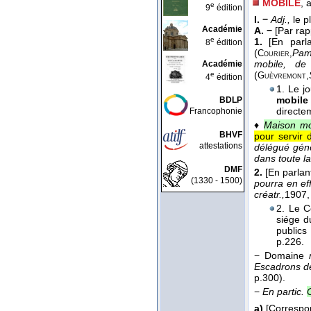
MOBILE
, 
e
9
édition
I. −
Adj.,
le 
Académie
A. −
[Par rap
e
1.
[En parl
8
édition
(
Pam
Courier,
mobile, de
Académie
(
e
Guèvremont,
4
édition
1. Le j
mobil
BDLP
directe
Francophonie
♦
Maison mo
BHVF
pour servir 
attestations
délégué géné
dans toute l
DMF
2.
[En parlan
(1330 - 1500)
pourra en ef
créatr.,
1907
,
2. Le C
siége d
publics
p.226.
− Domaine
Escadrons de
p.300).
−
En partic.
a)
[Corresp