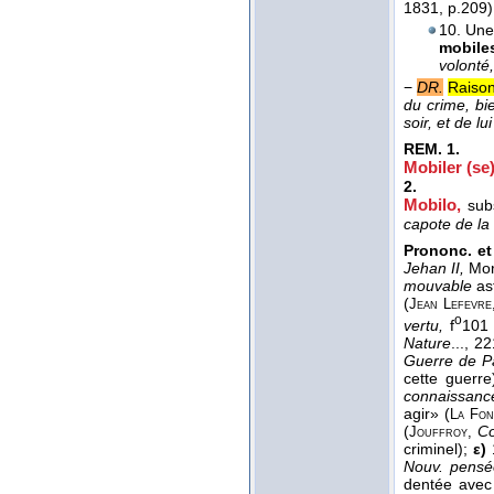
1831
, p.209)
10. Une 
mobile
volonté,
−
DR.
Raison 
du crime, bie
soir, et de l
REM.
1.
Mobiler (se)
2.
Mobilo,
sub
capote de la
Prononc. et
Jehan II,
Mor
mouvable
as
(
Jean Lefevr
o
vertu,
f
101
Nature
..., 2
Guerre de P
cette guerr
connaissanc
agir» (
La Fon
(
Co
Jouffroy,
criminel);
ε)
Nouv. pensée
dentée avec