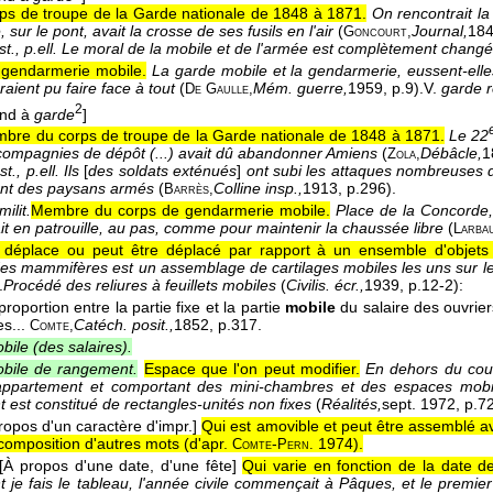
ps de troupe de la Garde nationale de 1848 à 1871.
On rencontrait la 
 sur le pont, avait la crosse de ses fusils en l'air
(
Journal,
18
Goncourt,
., p.ell.
Le moral de la mobile et de l'armée est complètement chang
gendarmerie mobile.
La garde mobile et la gendarmerie, eussent-elle
aient pu faire face à tout
(
Mém. guerre,
1959
, p.9).
V.
garde r
De Gaulle,
2
ond à
garde
]
bre du corps de troupe de la Garde nationale de 1848 à 1871.
Le 22
compagnies de dépôt (...) avait dû abandonner Amiens
(
Débâcle,
1
Zola,
t., p.ell.
Ils
[
des soldats exténués
]
ont subi les attaques nombreuses d
lent des paysans armés
(
Colline insp.,
1913
, p.296).
Barrès,
milit.
Membre du corps de gendarmerie mobile.
Place de la Concorde
it en patrouille, au pas, comme pour maintenir la chaussée libre
(
Larba
 déplace ou peut être déplacé par rapport à un ensemble d'objet
es mammifères est un assemblage de cartilages mobiles les uns sur l
.
Procédé des reliures à feuillets mobiles
(
Civilis. écr.,
1939
, p.12-2):
a proportion entre la partie fixe et la partie
mobile
du salaire des ouvrier
es...
Catéch. posit.,
1852
, p.317.
Comte,
bile (des salaires).
bile de rangement.
Espace que l'on peut modifier.
En dehors du coul
'appartement et comportant des mini-chambres et des espaces mobi
t est constitué de rectangles-unités non fixes
(
Réalités,
sept. 1972
, p.72
ropos d'un caractère d'impr.]
Qui est amovible et peut être assemblé 
 composition d'autres mots (
d'apr.
-
1974
).
Comte
Pern.
[À propos d'une date, d'une fête]
Qui varie en fonction de la date d
 je fais le tableau, l'année civile commençait à Pâques, et le premier 