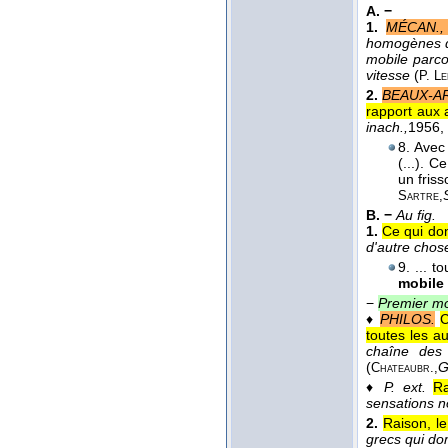
A. −
1.
MÉCAN.,
homogènes qu
mobile parco
vitesse
(
P. L
2.
BEAUX-A
rapport aux 
inach.,
1956
,
8. Avec
(...). 
un friss
S
Sartre,
B. −
Au fig.
1.
Ce qui do
d'autre chose
9. ... t
mobile
−
Premier mo
♦
PHILOS.
C
toutes les au
chaîne des 
(
G
Chateaubr.,
♦
P. ext.
Ra
sensations n
2.
Raison, l
grecs qui do