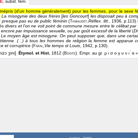
IE
, subst. fém.
mépris (d'un homme généralement) pour les femmes, pour le sexe fém
.
La misogynie des deux frères
[
les Goncourt
]
les disposait peu à comp
 presque pas eu de public féminin
(
Réflex. litt.
, 1936
, p.113).
Thibaudet,
ès divers et l'on ne voit point de commune mesure entre le célibat par 
 encore par impuissance sexuelle, ou par goût excessif de la liberté
(
Di
Le moyen âge est misogyne. On peut supposer que, dans une certain
rétienne. (...) à tous les hommes de religion la femme est apparue 
ce et corruptrice
(
Vie temps st Louis
, 1942
, p.130).
Faral,
izɔ ʒini].
Étymol. et Hist.
1812 (
). Empr. au gr. μ ι σ ο γ υ ν ι ́
Boiste