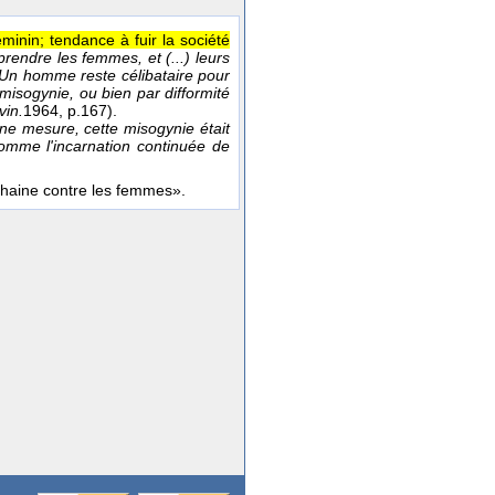
inin; tendance à fuir la société
rendre les femmes, et (...) leurs
Un homme reste célibataire pour
misogynie, ou bien par difformité
vin.
1964
, p.167).
e mesure, cette misogynie était
comme l'incarnation continuée de
 α «haine contre les femmes».