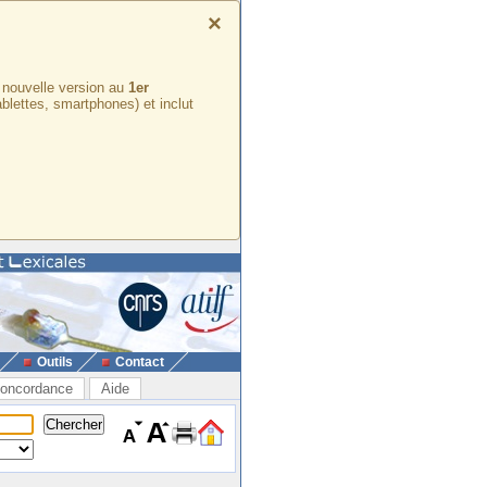
×
e nouvelle version au
1er
ablettes, smartphones) et inclut
Outils
Contact
oncordance
Aide