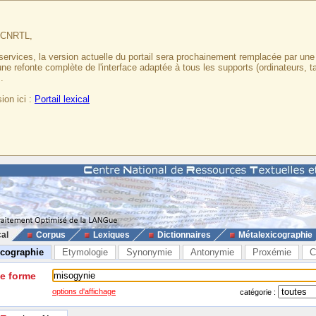
u CNRTL,
services, la version actuelle du portail sera prochainement remplacée par un
 une refonte complète de l'interface adaptée à tous les supports (ordinateurs, t
.
ion ici :
Portail lexical
cal
Corpus
Lexiques
Dictionnaires
Métalexicographie
icographie
Etymologie
Synonymie
Antonymie
Proxémie
C
ne forme
options d'affichage
catégorie :