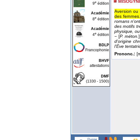
MISOGYN
e
9
édition
Aversion ou 
Académie
des femmes
e
8
édition
romans n'ont
des motifs tr
Académie
physique, ou
e
4
édition
−
[
P. méton.
]
d'origine ch
BDLP
l'Ève tentatri
Francophonie
Prononc.:
[m
BHVF
attestations
DMF
(1330 - 1500)