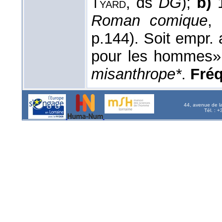
, ds
DG
);
b)
1
Tyard
Roman comique
,
p.144). Soit empr. a
pour les hommes», 
misanthrope*
.
Fréq.
44, avenue de l
Tél. : 