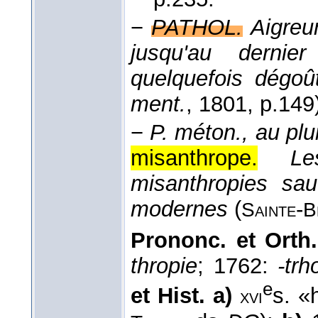
−
PATHOL.
Aigreu
jusqu'au dernie
quelquefois dégoû
ment.
, 1801
, p.149
−
P. méton., au plur
misanthrope.
Le
misanthropies sa
modernes
(
-
Sainte
B
Prononc. et Orth.
thropie
; 1762:
-trh
e
et Hist. a)
s. «
xvi