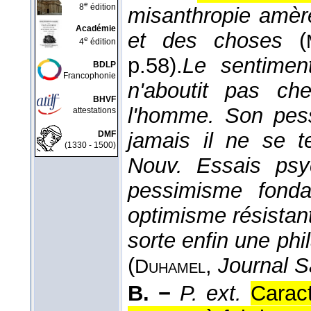
e
8
édition
misanthropie amèr
Académie
et des choses
(
e
4
édition
p.58).
Le sentiment
BDLP
Francophonie
n'aboutit pas ch
BHVF
l'homme. Son pess
attestations
jamais il ne se t
DMF
(1330 - 1500)
Nouv. Essais psy
pessimisme fonda
optimisme résistan
sorte enfin une phi
(
,
Journal S
Duhamel
B. −
P. ext.
Carac