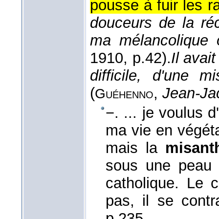
pousse à fuir les 
douceurs de la réc
ma mélancolique o
1910
, p.42).
Il avai
difficile, d'une 
(
,
Jean-Ja
Guéhenno
−. ... je voulus 
ma vie en végét
mais la
misant
sous une peau d
catholique. Le 
pas, il se contr
p.235.