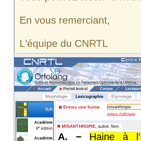
En vous remerciant,
L'équipe du CNRTL
Accueil
Portail lexical
Corpus
Lexique
Morphologie
Lexicographie
Etymologie
Entrez une forme
TLFi
options d'affichage
Académie
MISANTHROPIE
, subst. fém.
e
9
édition
A. −
Haine à l
Académie