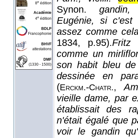
e
8
édition
Synon.
gandin
Académie
Eugénie, si c'est 
e
4
édition
assez comme cela
BDLP
Francophonie
1834
, p.95).
Fritz
BHVF
attestations
comme un mirliflor
DMF
son habit bleu de
(1330 - 1500)
dessinée en para
(
-
,
Am
Erckm.
Chatr.
vieille dame, par e
établissait des 
n'était égalé que 
voir le gandin qu'