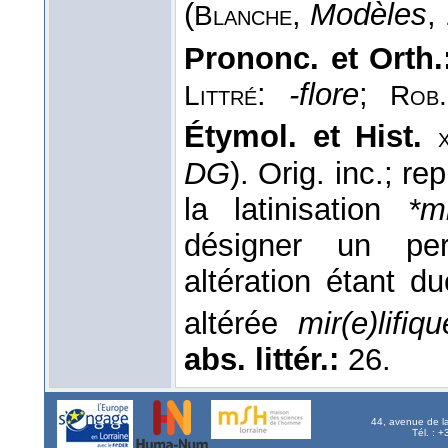
(
,
Modèles
,
Blanche
Prononc. et Orth.
:
-flore
;
Littré
Rob.
Étymol. et Hist.
x
DG
). Orig. inc.; r
la latinisation
*m
désigner un per
altération étant 
altérée
mir(e)lifiqu
abs. littér.:
26.
44, avenue de l
Tél. : 