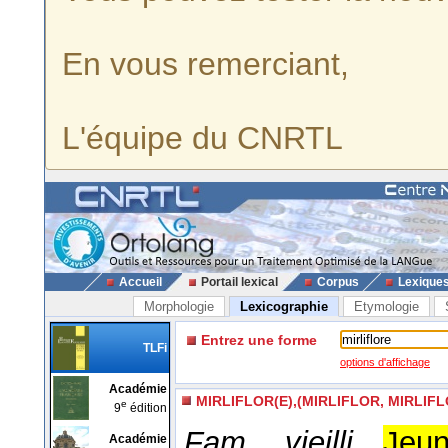
En vous remerciant,
L'équipe du CNRTL
Accueil
Portail lexical
Corpus
Lexique
Morphologie
Lexicographie
Etymologie
Entrez une forme
TLFi
options d'affichage
Académie
MIRLIFLOR(E),(MIRLIFLOR, MIRLIF
e
9
édition
Fam., vieilli.
Jeun
Académie