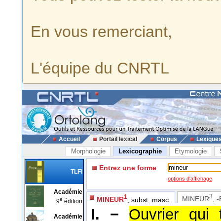
En vous remerciant,
L'équipe du CNRTL
Accueil
Portail lexical
Corpus
Lexique
Morphologie
Lexicographie
Etymologie
Entrez une forme
TLFi
options d'affichage
Académie
3
1
MINEUR
, 
MINEUR
, subst. masc.
e
9
édition
I. −
Ouvrier qui 
Académie