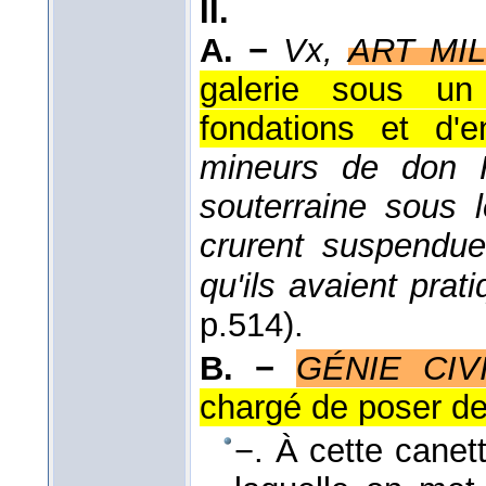
II.
A. −
Vx,
ART MIL
galerie sous un
fondations et d'e
mineurs de don H
souterraine sous l
crurent suspendue
qu'ils avaient prat
p.514).
B. −
GÉNIE CIV
chargé de poser d
−. À cette cane