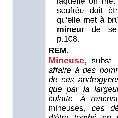
laquelle on met
soufrée doit êt
qu'elle met à br
mineur
de se
p.108.
REM.
Mineuse,
subst.
affaire à des ho
de ces androgynes 
que par la largeu
culotte. À rencon
mineuses,
ces dé
d'être tombé en 