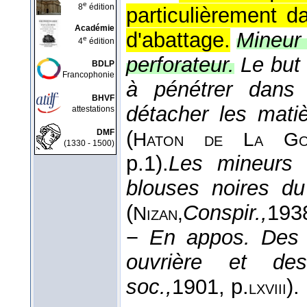
e
8
édition
particulièrement 
Académie
d'abattage.
Mineur 
e
4
édition
perforateur.
Le but
BDLP
Francophonie
à pénétrer dans l
BHVF
détacher les matiè
attestations
(
DMF
Haton de La Goup
(1330 - 1500)
p.1).
Les mineurs d
blouses noires du
(
Conspir.,
193
Nizan,
−
En appos.
Des 
ouvrière et des
soc.,
1901
, p.
).
lxviii