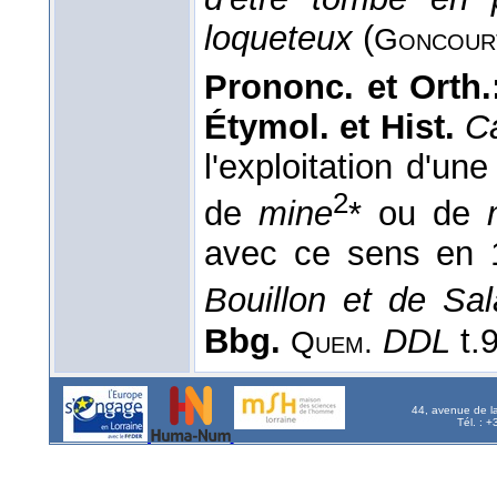
loqueteux
(
Goncour
Prononc. et Orth
Étymol. et Hist.
C
l'exploitation d'un
2
de
mine
* ou de
avec ce sens en 
Bouillon et de Sal
Bbg.
DDL
t.9
Quem.
44, avenue de l
Tél. : 