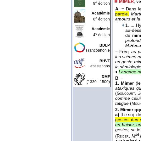
MIMER
, v
e
9
édition
A. −
Dans l
Académie
parole.
Mart
e
amours et la
8
édition
1. ... 
Académie
au-dessu
e
4
édition
de
mim
profond
M.Renau
BDLP
Francophonie
−
Fréq.
au p
les scènes m
BHVF
un geste mim
attestations
la sémiologi
♦
Langage 
DMF
B. −
(1330 - 1500)
1.
Mimer
(le
ataxiques qu
(
,
J
Goncourt
comme celui-
fatigué
(
Moun
2.
Mimer qq
a)
[Le suj. d
gestes, des 
un baiser, u
gestes, se le
lle
(
,
M
Reider