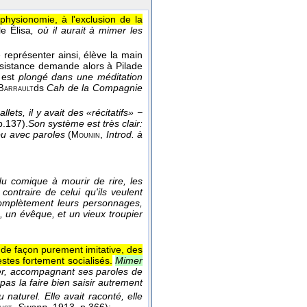
physionomie, à l'exclusion de la
le Élisa
, où il aurait à mimer les
e représenter ainsi, élève la main
sistance demande alors à Pilade
 est
plongé dans une méditation
ds
Cah de la Compagnie
Barrault
llets, il y avait des «récitatifs» −
p.137).
Son système est très clair:
ou avec paroles
(
,
Introd. à
Mounin
du comique à mourir de rire, les
ontraire de celui qu'ils veulent
complètement leurs personnages,
, un évêque, et un vieux troupier
de façon purement imitative, des
tes fortement socialisés.
Mimer
rler, accompagnant ses paroles de
pas la faire bien saisir autrement
 naturel. Elle avait raconté, elle