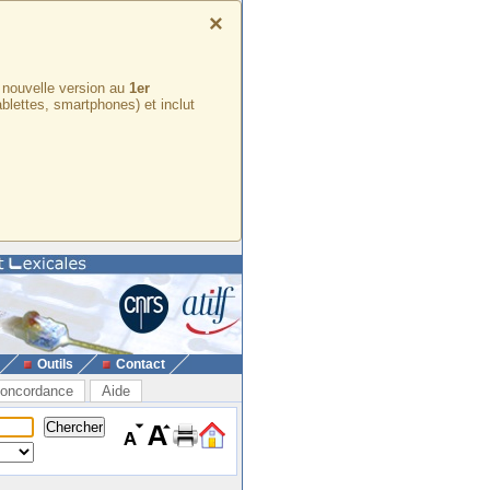
×
e nouvelle version au
1er
ablettes, smartphones) et inclut
Outils
Contact
oncordance
Aide