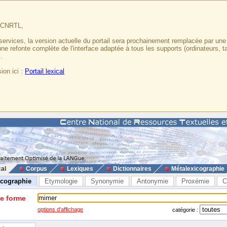
u CNRTL,
services, la version actuelle du portail sera prochainement remplacée par un
 une refonte complète de l'interface adaptée à tous les supports (ordinateurs, t
.
ion ici :
Portail lexical
cal
Corpus
Lexiques
Dictionnaires
Métalexicographie
icographie
Etymologie
Synonymie
Antonymie
Proxémie
C
ne forme
options d'affichage
catégorie :