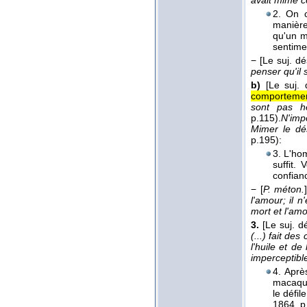
avait mimé ce
2. On c
manière
qu'un m
sentime
−
[Le suj. d
penser qu'il 
b)
[Le suj. 
comportement
sont pas he
p.115).
N'imp
Mimer le dés
p.195):
3. L'ho
suffit.
confianc
−
[
P. méton.
l'amour; il n
mort et l'am
3.
[Le suj. d
(...) fait d
l'huile et de
imperceptibl
4. Aprè
macaque
le défi
1864
, p