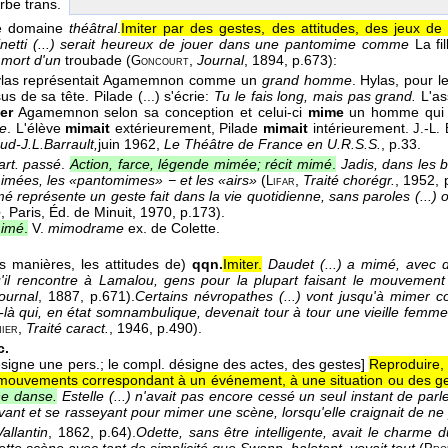
erbe trans.
e domaine
théâtral
.
Imiter par des gestes, des attitudes, des jeux de 
inetti (...) serait heureux de jouer dans une pantomime comme
La fil
 mort d'un
troubade (
,
Journal
, 1894
, p.673):
Goncourt
Hylas représentait Agamemnon comme un
grand homme
. Hylas, pour l
s de sa tête. Pilade (...) s'écrie:
Tu le fais long, mais pas grand.
L'as
er
Agamemnon selon sa conception et celui-ci
mime
un homme qui
e
. L'élève
mimait
extérieurement, Pilade
mimait
intérieurement.
-
J.
L. 
d-J.L.Barrault,
juin 1962
,
Le Théâtre de France en U.R.S.S.
, p.33.
art. passé
.
Action, farce, légende mimée; récit mimé
.
Jadis, dans les ba
imées, les «pantomimes» − et les «airs»
(
,
Traité chorégr.
, 1952
, 
Lifar
é représente un geste fait dans la vie quotidienne, sans paroles (...) 
e
, Paris, Éd. de Minuit
, 1970
, p.173).
mimé
.
V.
mimodrame
ex. de Colette.
s manières, les attitudes de)
qqn.
Imiter.
Daudet (...) a mimé, avec 
'il rencontre à Lamalou, gens pour la plupart faisant le mouvement c
ournal
, 1887
, p.671).
Certains névropathes (...) vont jusqu'à mimer 
là qui, en état somnambulique, devenait tour à tour une vieille femme
,
Traité caract.
, 1946
, p.490).
ier
c.
ésigne une pers.; le compl. désigne des actes, des gestes]
Reproduire, 
mouvements correspondant à un événement, à une situation ou des ges
ne danse.
Estelle (...) n'avait pas encore cessé un seul instant de pa
vant et se rasseyant pour mimer une scène, lorsqu'elle craignait de ne 
Vallantin
, 1862
, p.64).
Odette, sans être intelligente, avait le charme du