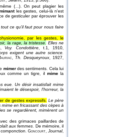
,
Swann
, 1913
, p.366):
ust
-même (...). On peut plagier les
mimant
les gestes, celui-là n'est
ce de gesticuler par éprouver les
out ce qu'il faut pour nous faire
physionomie, par les gestes, le
r, la rage, la tristesse.
Elles ne
,
Voy. Condottière
, t.1
, 1910
,
s
rps exigent une autre science.
,
Th. Desqueyroux
, 1927
,
auriac
de
mimer
des sentiments. Cela lui
oux comme un tigre, il
mime
la
 eue. Un désir insatisfait mime
aient le désespoir, l'horreur, la
r de gestes expressifs.
Le père
es mime en fricassant des cèpes à
es se regardèrent, mimèrent un
avec des grimaces paillardes de
plaît aux femmes
. De mémoire, il
et componction.
,
Journal
,
Goncourt