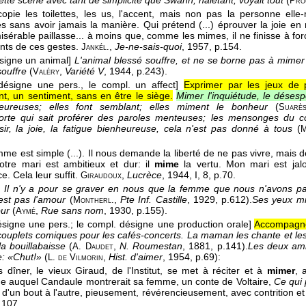
tte scène avec tant de simplicité que Swann, haletant, voyait tout
(
Pro
opie les toilettes, les us, l'accent, mais non pas la personne elle
s sans avoir jamais la manière. Qui prétend (...) éprouver la joie en
isérable paillasse... à moins que, comme les mimes, il ne finisse à for
nts de ces gestes.
,
Je-ne-sais-quoi
, 1957
, p.154.
Jankél.
ésigne un animal]
L'animal blessé souffre, et ne se borne pas à mimer t
souffre
(
,
Variété V
, 1944
, p.243).
Valéry
désigne une pers., le compl. un affect]
Exprimer par les jeux de 
, un sentiment, sans en être le siège.
Mimer l'inquiétude, le désespoi
ureuses; elles font semblant; elles miment le bonheur
(
Suarè
orte qui sait proférer des paroles menteuses; les mensonges du co
ir, la joie, la fatigue bienheureuse, cela n'est pas donné à tous
(
M
mme est simple (...). Il nous demande la liberté de ne pas vivre, mais 
 Votre mari est ambitieux et dur: il
mime
la vertu. Mon mari est jal
e. Cela leur suffit.
,
Lucrèce
, 1944
, I, 8, p.70.
Giraudoux
]
Il n'y a pour se graver en nous que la femme que nous n'avons pas
'est pas l'amour
(
,
Pte Inf. Castille
, 1929
, p.612).
Ses yeux mim
Montherl.
our
(
,
Rue sans nom
, 1930
, p.155).
Aymé
ésigne une pers.; le compl. désigne une production orale]
Accompagne
es couplets comiques pour les cafés-concerts. La maman les chante et l
 la bouillabaisse
(
,
N. Roumestan
, 1881
, p.141).
Les deux ami
A. Daudet
e: «Chut!»
(
,
Hist. d'aimer
, 1954
, p.69):
L. de Vilmorin
s dîner, le vieux Giraud, de l'Institut, se met à réciter et à
mimer
, 
 auquel Candaule montrerait sa femme, un conte de Voltaire,
Ce qui 
le d'un bout à l'autre, pieusement, révérencieusement, avec contrition 
.107.